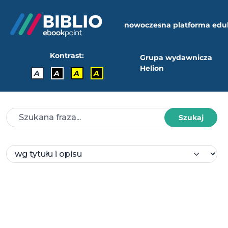
nowoczesna platforma edu
Kontrast:
Grupa wydawnicza
Helion
A
A
A
A
Szukaj