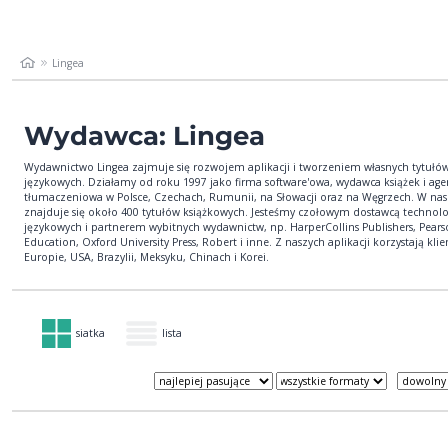
Lingea
Wydawca: Lingea
Wydawnictwo Lingea zajmuje się rozwojem aplikacji i tworzeniem własnych tytułó
językowych. Działamy od roku 1997 jako firma software'owa, wydawca książek i age
tłumaczeniowa w Polsce, Czechach, Rumunii, na Słowacji oraz na Węgrzech. W nasz
znajduje się około 400 tytułów książkowych. Jesteśmy czołowym dostawcą technolo
językowych i partnerem wybitnych wydawnictw, np. HarperCollins Publishers, Pear
Education, Oxford University Press, Robert i inne. Z naszych aplikacji korzystają klie
Europie, USA, Brazylii, Meksyku, Chinach i Korei.
siatka
lista