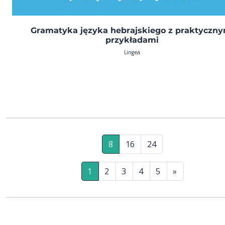
Gramatyka języka hebrajskiego z praktyczny
przykładami
Lingea
8
16
24
1
2
3
4
5
»