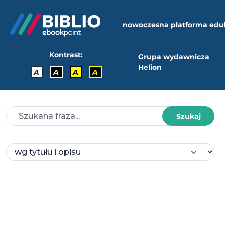
nowoczesna platforma edu
Kontrast:
Grupa wydawnicza
Helion
A
A
A
A
Szukaj