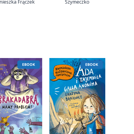
nieszka Frączek
Szymeczko
EBOOK
EBOOK