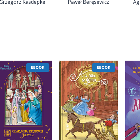
Grzegorz Kasdepke
Paweł Beręsewicz
Ag
EBOOK
EBOOK