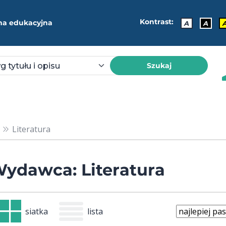
Kontrast:
ma edukacyjna
A
A
Szukaj
Literatura
ydawca: Literatura
siatka
lista