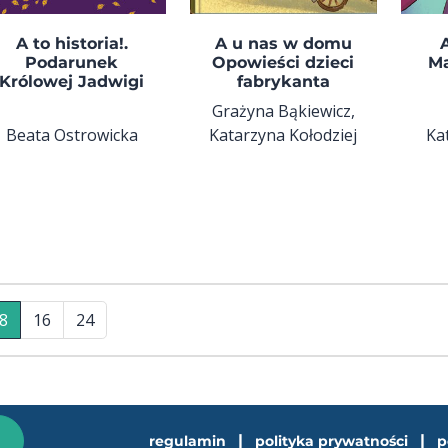
A to historia!.
A u nas w domu
Podarunek
Opowieści dzieci
M
Królowej Jadwigi
fabrykanta
Grażyna Bąkiewicz,
Beata Ostrowicka
Katarzyna Kołodziej
Ka
8
16
24
|
|
regulamin
polityka prywatności
p