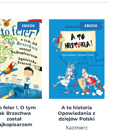
EBOOK
EBOOK
o feler !. O tym
A to historia
ak Brzechwa
Opowiadania z
został
dziejów Polski
ajkopisarzem
Kazimierz