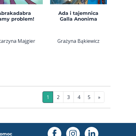
Abrakadabra
Ada i tajemnica
amy problem!
Galla Anonima
tarzyna Majgier
Grażyna Bąkiewicz
1
2
3
4
5
»
omoc