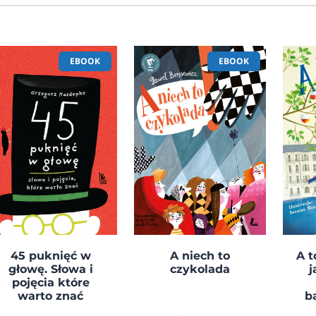
EBOOK
EBOOK
45 puknięć w
A niech to
A t
głowę. Słowa i
czykolada
j
pojęcia które
warto znać
b