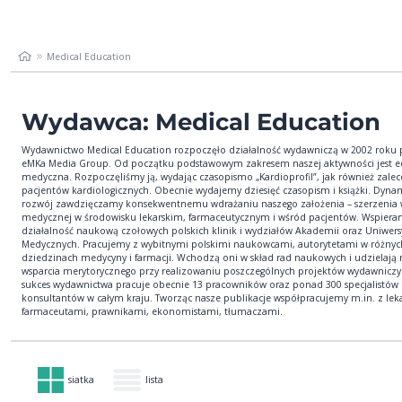
Medical Education
Wydawca: Medical Education
Wydawnictwo Medical Education rozpoczęło działalność wydawniczą w 2002 roku
eMKa Media Group. Od początku podstawowym zakresem naszej aktywności jest e
medyczna. Rozpoczęliśmy ją, wydając czasopismo „Kardioprofil”, jak również zalec
pacjentów kardiologicznych. Obecnie wydajemy dziesięć czasopism i książki. Dyna
rozwój zawdzięczamy konsekwentnemu wdrażaniu naszego założenia – szerzenia 
medycznej w środowisku lekarskim, farmaceutycznym i wśród pacjentów. Wspiera
działalność naukową czołowych polskich klinik i wydziałów Akademii oraz Uniwer
Medycznych. Pracujemy z wybitnymi polskimi naukowcami, autorytetami w różnyc
dziedzinach medycyny i farmacji. Wchodzą oni w skład rad naukowych i udzielają
wsparcia merytorycznego przy realizowaniu poszczególnych projektów wydawniczy
sukces wydawnictwa pracuje obecnie 13 pracowników oraz ponad 300 specjalistów 
konsultantów w całym kraju. Tworząc nasze publikacje współpracujemy m.in. z lek
farmaceutami, prawnikami, ekonomistami, tłumaczami.
siatka
lista