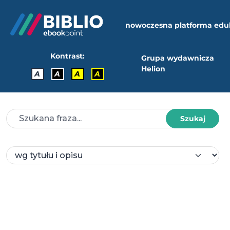
nowoczesna platforma edu
Kontrast:
Grupa wydawnicza
Helion
A
A
A
A
Szukaj