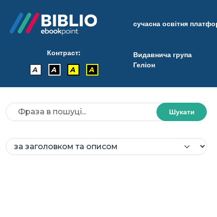
сучасна освітня платф
Контраст:
Видавнича група
Геліон
A
A
A
A
Шукати