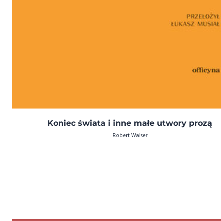
Koniec świata i inne małe utwory prozą
Robert Walser