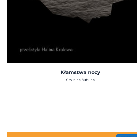
Kłamstwa nocy
Gesualdo Bufalino