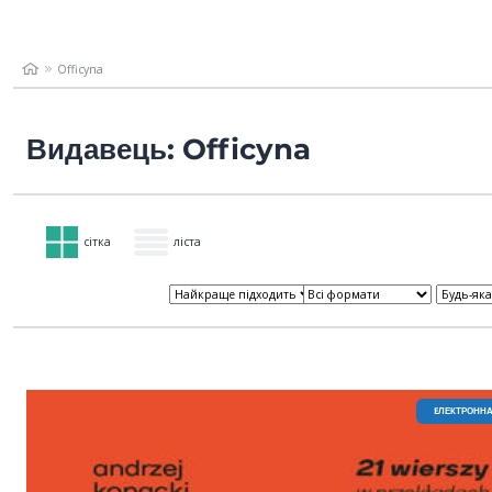
Officyna
Видавець: Officyna
сітка
ліста
EЛЕКТРОННА