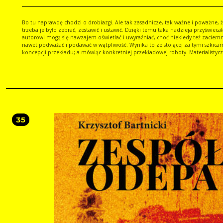
Bo tu naprawdę chodzi o drobiazgi. Ale tak zasadnicze, tak ważne i poważne, 
trzeba je było zebrać, zestawić i ustawić. Dzięki temu taka nadzieja przyświecała
autorowi mogą się nawzajem oświetlać i uwyraźniać, choć niekiedy też zaciemniać, a
nawet podważać i podawać w wątpliwość. Wynika to ze stojącej za tymi szkica
koncepcji przekładu; a mówiąc konkretniej przekładowej roboty. Materialistycznej,
ale nie językoznawczej. Praktycznej, a nie przekładoznawczej. Znawstwo w ogó
ma tu chyba wstępu. Wpuszcza się raczej skompromitowany skądinąd więc excusez le
mot smak. Dlatego destylaty. Ale książka rości sobie też, rzecz jasna, pretensje do
naukowości. Tam, gdzie się da, fakty są niezbite, a dane sprawdzone. Pomieszczone
tu uwagi mają często charakter skromnych, ale jakże uczonych dopisków do d
dzieł i małych dziełek; mówiąc konkretniej do przekładowej roboty. Stąd glosy. No i
zdania największe jednostki gramatyczne języka. W tłumaczeniu tak wielkie, że
rozgrywają się w nich niekończące się historie, decydują się niemal losy tego
35
osobliwego świata, jakim jest literatura. Znajdzie się też coś dla miłośników lit
skandali. To szkice z krytyki przekładu, więc niektóre dokonania się tu krytykuje
bywa, że gani; jeszcze inne głaszcze, ale pod włos. Ale to prawdziwe szkice z kry
przekładu, więc głównie czyta się tu po prostu literaturę, opowiada o niej z mił
zdziwieniem, bo jedno bez drugiego nie może. A szkice są drugie, bo wcześniej
dekadę temu, były pierwsze. Nie wiadomo, czy będą trzecie.