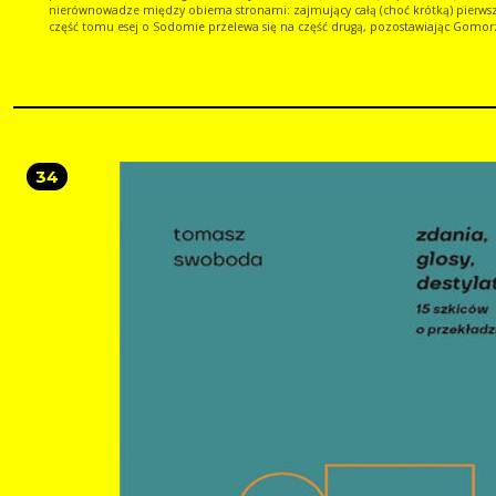
nierównowadze między obiema stronami: zajmujący całą (choć krótką) pierws
część tomu esej o Sodomie przelewa się na część drugą, pozostawiając Gomor
stosunkowo niewiele miejsca. Jej czas bowiem nadchodzi dopiero teraz. Tytuł
Uwięziona pojawia się zresztą w Proustowskich zapiskach naprzemiennie z in
Sodoma i Gomora III (obejmującym skądinąd również kolejny tom). W owych
zapiskach znajdziemy też planowane tytuły trzech rozdziałów Uwięzionej, będą
zwięzłym i trafnym streszczeniem: Wspólne życie z Albertyną, Verdurinowie
poróżnieni z panem de Charlusem i jeszcze jeden, którego tu nie podamy, żeby nie
psuć przyjemności z lektury. Powiemy za to, że to właśnie w Uwięzionej bohat
doznaje artystycznego objawienia, słuchając septetu Vinteuila, to tutaj rozpraw
34
sukniach od Fortunyego, o Wenecji i Dostojewskim, i to tutaj pojawia się imię M
Przede wszystkim jednak patrzy na śpiącą Albertynę, więzi ją, a tym samym samego
siebie, i oddaje się swojej największej pasji: zazdrości. Tekst niniejszego tomu o
się na nowej edycji powieści, uwzględniającej Proustowskie poprawki i potknięc
usuwane przez pierwszych wydawców. Podajemy go, oczywiście, w nowym
przekładzie.