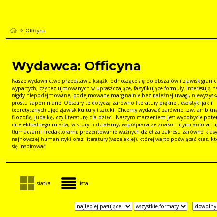
Officyna
Wydawca: Officyna
Nasze wydawnictwo przedstawia książki odnoszące się do obszarów i zjawisk granic
wypartych, czy tez ujmowanych w upraszczające, falsyfikujące formuły. Interesują n
nigdy niepodejmowane, podejmowane marginalnie bez należnej uwagi, niewyzysk
prostu zapomniane. Obszary te dotyczą zarówno literatury pięknej, eseistyki jak i
teoretycznych ujęć zjawisk kultury i sztuki. Chcemy wydawać zarówno tzw. ambitn
filozofię, judaikę, czy literaturę dla dzieci. Naszym marzeniem jest wydobycie pote
intelektualnego miasta, w którym działamy, współpraca ze znakomitymi autorami
tłumaczami i redaktorami; prezentowanie ważnych dzieł za zakresu zarówno klasyc
najnowszej humanistyki oraz literatury (wszelakiej), której warto poświęcać czas, k
się inspirować.
siatka
lista