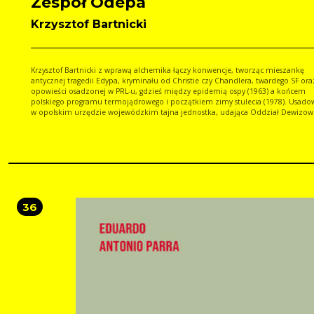
Zespół Odepa
Krzysztof Bartnicki
Krzysztof Bartnicki z wprawą alchemika łączy konwencje, tworząc mieszankę
antycznej tragedii Edypa, kryminału od Christie czy Chandlera, twardego SF ora
opowieści osadzonej w PRL-u, gdzieś między epidemią ospy (1963) a końcem
polskiego programu termojądrowego i początkiem zimy stulecia (1978). Usado
w opolskim urzędzie wojewódzkim tajna jednostka, udająca Oddział Dewizow
Paszportowy (Odep), mierzy się z wyzwaniami rzeczywistości: inwazją czasu,
nieuchronnością przyszłości, utratą pamięci. Działa przy tym w atmosferze
Kafkowskiej niepewności, bez wiedzy i wskazówek, co robić, dlaczego oraz kied
Bartnicki wplata w fabułę doniesienia fizyki na temat losu człowieka, życia, ust
kosmosu słowem: wszystkiego. Zespół Odepato literacka uczta dla miłośników
kryminału, narracji szkatułkowych i odważnych reinterpretacji klasyki. Bartnicki, ten
trikster polszczyzny, demiurg literatury? Po tym, jak przetworzył prozę Joycea n
partyturę muzyczną, a pieśniom Kochanowskiego nadał raperski sznyt, by nast
36
(muszę się streszczać) orkadzkie wiersze SF oddać w neo-paleo-polszczyźnie łuż
pomorskiej, wydawało mi się, że Bartnicki niczym mnie już nie zaskoczy. Jak b
się myliłem Jerzy Jarniewicz