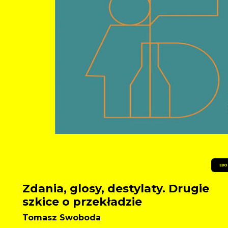
EBO
Zdania, glosy, destylaty. Drugie
szkice o przekładzie
Tomasz Swoboda