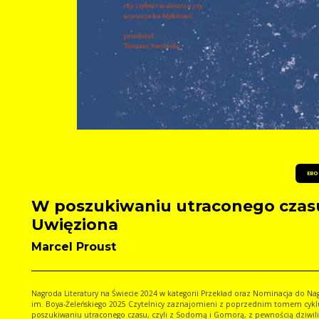
EBO
W poszukiwaniu utraconego czas
Uwięziona
Marcel Proust
Nagroda Literatury na Świecie 2024 w kategorii Przekład oraz Nominacja do Na
im. Boya-Żeleńskiego 2025 Czytelnicy zaznajomieni z poprzednim tomem cyk
poszukiwaniu utraconego czasu, czyli z Sodomą i Gomorą, z pewnością dziwili