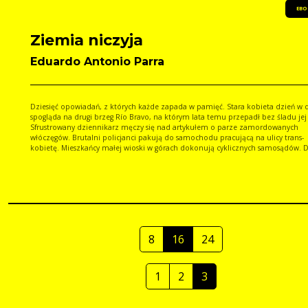
EBO
Ziemia niczyja
Eduardo Antonio Parra
Dziesięć opowiadań, z których każde zapada w pamięć. Stara kobieta dzień w 
spogląda na drugi brzeg Río Bravo, na którym lata temu przepadł bez śladu jej
Sfrustrowany dziennikarz męczy się nad artykułem o parze zamordowanych
włóczęgów. Brutalni policjanci pakują do samochodu pracującą na ulicy trans-
kobietę. Mieszkańcy małej wioski w górach dokonują cyklicznych samosądów. 
nocnego baru wkracza zagadkowa para, a powietrze wokół zaczyna skrzyć się e
Z takich właśnie sytuacji Parra wysnuwa swoje opowiadania: gęste, intensywne,
lepkie od potu, czasem duszące jak pustynny wichura, mocne, przejmujące,
wstrząsające. Drugi po polsku tom tekstów wybitnego meksykańskiego nowelist
potwierdza, że mamy do czynienia z literaturą naprawdę wyjątkową.
8
16
24
1
2
3