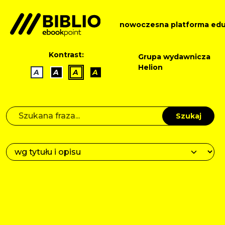
nowoczesna platforma edu
Kontrast:
Grupa wydawnicza
Helion
A
A
A
A
Szukaj