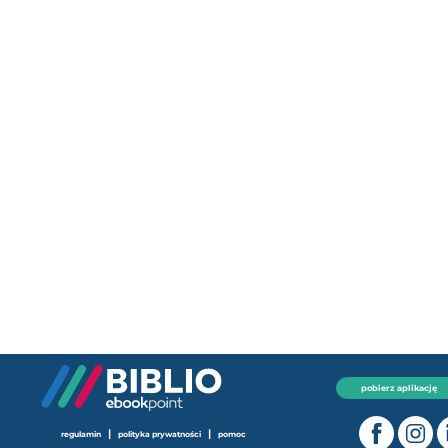
pobierz aplikację
|
|
regulamin
polityka prywatności
pomoc