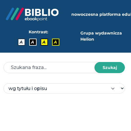
nowoczesna platforma edu
Kontrast:
Grupa wydawnicza
Helion
A
A
A
A
Szukaj