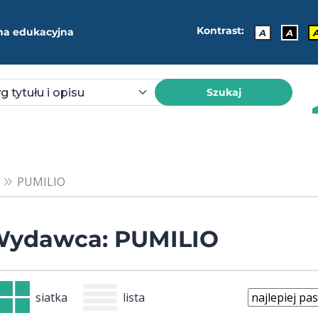
Kontrast:
ma edukacyjna
A
A
Szukaj
PUMILIO
ydawca: PUMILIO
siatka
lista