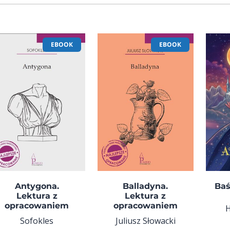
EBOOK
EBOOK
Antygona.
Balladyna.
Baś
Lektura z
Lektura z
opracowaniem
opracowaniem
H
Sofokles
Juliusz Słowacki