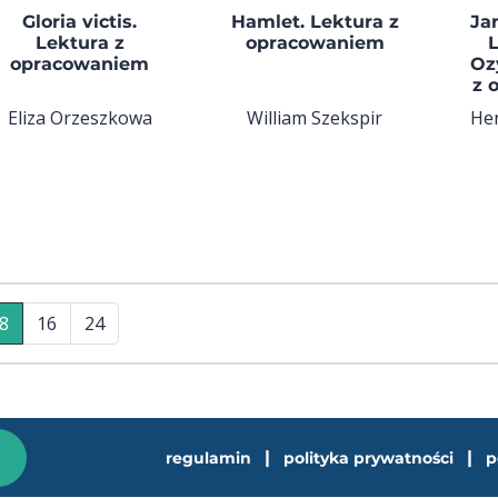
Gloria victis.
Hamlet. Lektura z
Ja
Lektura z
opracowaniem
L
opracowaniem
Oz
z 
Eliza Orzeszkowa
William Szekspir
Hen
8
16
24
|
|
regulamin
polityka prywatności
p