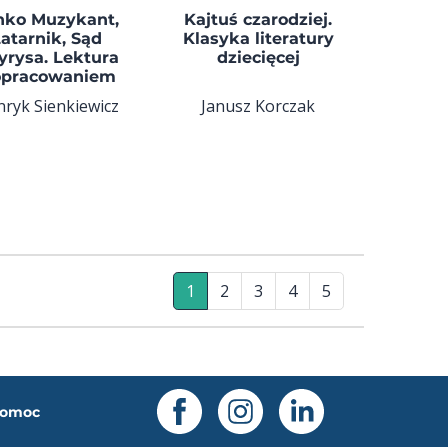
nko Muzykant,
Kajtuś czarodziej.
atarnik, Sąd
Klasyka literatury
yrysa. Lektura
dziecięcej
opracowaniem
ryk Sienkiewicz
Janusz Korczak
1
2
3
4
5
omoc