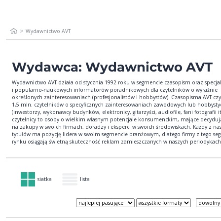
Wydawnictwo AVT
Wydawca: Wydawnictwo AVT
Wydawnictwo AVT działa od stycznia 1992 roku w segmencie czasopism oraz spe­cjal
i popularno-naukowych informatorów poradnikowych dla czytelników o wyraźnie
określonych zainteresowaniach (profesjonalistów i hobbystów). Czasopisma AVT cz
1,5 mln. czytelników o specyficznych zainteresowaniach zawodowych lub hobbyst
(inwestorzy, wykonawcy budynków, elektronicy, gitarzyści, audiofile, fani fotografii it
czytelnicy to osoby o wielkim własnym potencjale konsumenckim, mające decyduj
na zakupy w swoich firmach, doradzy i eksperci w swoich środowiskach. Każdy z na
tytułów ma pozycję lidera w swoim segmencie branżowym, dlatego firmy z tego s
rynku osiągają świetną skuteczność reklam zamieszczanych w naszych periodykach
siatka
lista