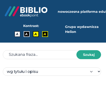
nowoczesna platforma edu
Kontrast:
Grupa wydawnicza
Helion
A
A
A
A
Szukaj