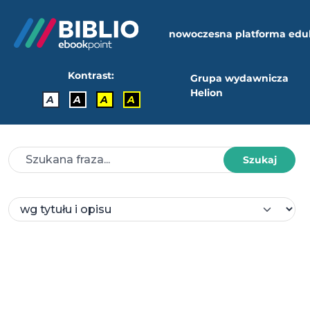
nowoczesna platforma edu
Kontrast:
Grupa wydawnicza
Helion
A
A
A
A
Szukaj