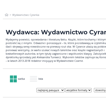
Wydawnictwo Cyranka
Wydawca: Wydawnictwo Cyra
Wydajemy powieści, opowiadania i literaturę faktu. Książki, które kochamy i który
podzielić się z innymi. Odważne i poruszające – te, które pozostawiają w czytelniku
ślad i skrywają sensy niewidoczne na pierwszy rzut oka. W Cyrance ukażą się polskie
ponieważ wierzymy, że warto szukać nowych talentów oraz książki nagradzanych i
bestsellerowych autorów, w tym tytuły zagraniczne i współcześni klasycy. Założycielk
dyrektorką sprzedaży jest Aleksandra Turewicz. Wyborem tekstów zajmuje się Kon
– w latach 2013-2018 redaktor inicjujący w Wydawnictwie Czarne.
siatka
lista