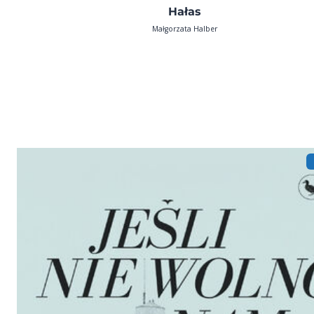
Hałas
Małgorzata Halber