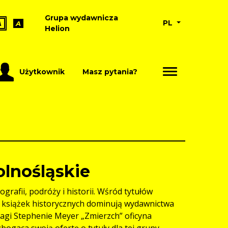
Grupa wydawnicza
PL
A
A
Helion
Użytkownik
Masz pytania?
lnośląskie
rafii, podróży i historii. Wśród tytułów
ód książek historycznych dominują wydawnictwa
agi Stephenie Meyer „Zmierzch” oficyna
bogaca swoją ofertę o tytuły dla tej grupy