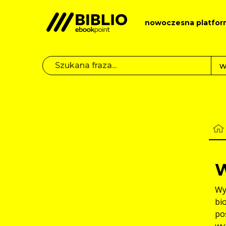
nowoczesna platfor
W
Wy
bi
po
wy