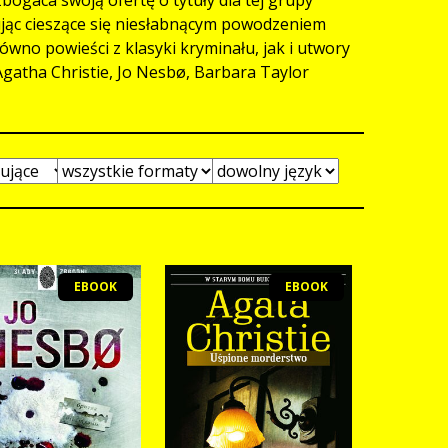
ując cieszące się niesłabnącym powodzeniem
ówno powieści z klasyki kryminału, jak i utwory
 Agatha Christie, Jo Nesbø, Barbara Taylor
EBOOK
EBOOK