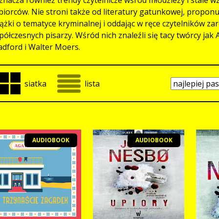
biorców. Nie stroni także od literatury gatunkowej, propon
iążki o tematyce kryminalnej i oddając w ręce czytelników zar
półczesnych pisarzy. Wśród nich znaleźli się tacy twórcy jak
adford i Walter Moers.
siatka
lista
AUDIOBOOK
AUDIOBOOK