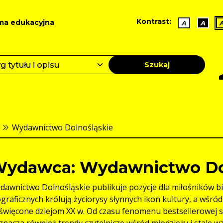
Kontrast:
ma edukacyjna
A
A
Szukaj
Wydawnictwo Dolnośląskie
ydawca: Wydawnictwo Do
dawnictwo Dolnośląskie publikuje pozycje dla miłośników biog
ograficznych królują życiorysy słynnych ikon kultury, a wśr
święcone dziejom XX w. Od czasu fenomenu bestsellerowej s
znacza również trendy czytelnicze wśród młodzieży i stale wz