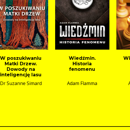
W poszukiwaniu
Wiedźmin.
Wi
Matki Drzew.
Historia
Dowody na
fenomenu
inteligencję lasu
Dr Suzanne Simard
Adam Flamma