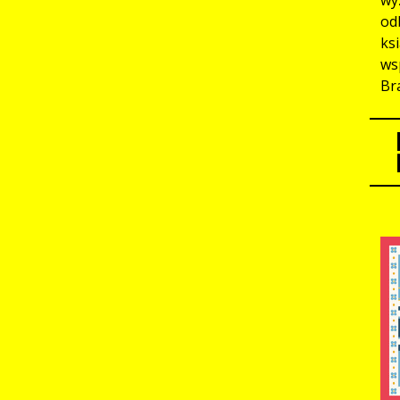
od
ks
ws
Br