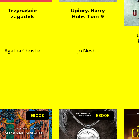
Trzynaście
Upiory. Harry
zagadek
Hole. Tom 9
Agatha Christie
Jo Nesbo
EBOOK
EBOOK