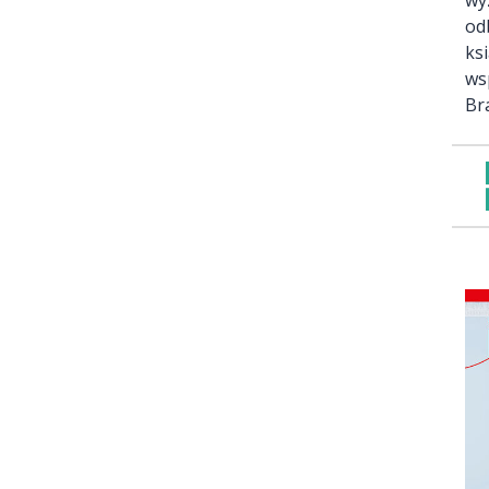
od
ks
ws
Br