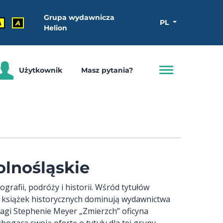
Grupa wydawnicza
PL
A
A
Helion
Użytkownik
Masz pytania?
lnośląskie
rafii, podróży i historii. Wśród tytułów
ód książek historycznych dominują wydawnictwa
agi Stephenie Meyer „Zmierzch” oficyna
bogaca swoją ofertę o tytuły dla tej grupy