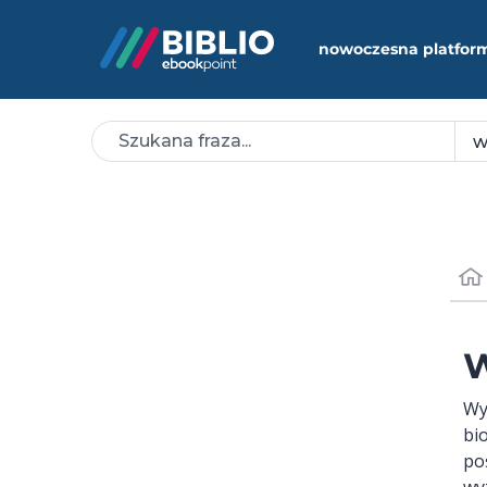
nowoczesna platfor
W
Wy
bi
po
wy