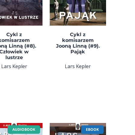
Cykl z
Cykl z
komisarzem
komisarzem
ną Linną (#8).
Jooną Linną (#9).
Człowiek w
Pająk
lustrze
Lars Kepler
Lars Kepler
AUDIOBOOK
EBOOK