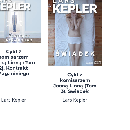
Cykl z
komisarzem
oną Linną (Tom
2). Kontrakt
Paganiniego
Cykl z
komisarzem
Jooną Linną (Tom
3). Świadek
Lars Kepler
Lars Kepler