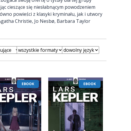
ując cieszące się niesłabnącym powodzeniem
ówno powieści z klasyki kryminału, jak i utwory
 Agatha Christie, Jo Nesbø, Barbara Taylor
EBOOK
EBOOK