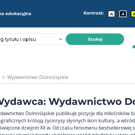
Kontrast:
ma edukacyjna
A
A
Szukaj
Wydawnictwo Dolnośląskie
ydawca: Wydawnictwo Do
dawnictwo Dolnośląskie publikuje pozycje dla miłośników biog
ograficznych królują życiorysy słynnych ikon kultury, a wśr
święcone dziejom XX w. Od czasu fenomenu bestsellerowej s
znacza również trendy czytelnicze wśród młodzieży i stale wz