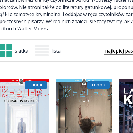
biorców. Nie stroni także od literatury gatunkowej, propon
iążki o tematyce kryminalnej i oddając w ręce czytelników zar
półczesnych pisarzy. Wśród nich znaleźli się tacy twórcy jak
adford i Walter Moers.
siatka
lista
EBOOK
EBOOK