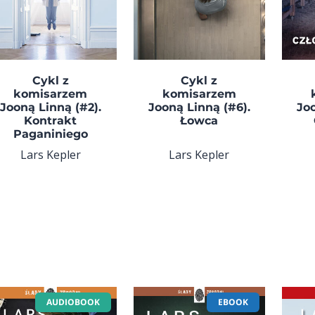
Cykl z
Cykl z
komisarzem
komisarzem
Jooną Linną (#2).
Jooną Linną (#6).
Joo
Kontrakt
Łowca
Paganiniego
Lars Kepler
Lars Kepler
AUDIOBOOK
EBOOK