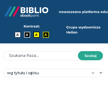
nowoczesna platforma edu
Kontrast:
Grupa wydawnicza
Helion
A
A
A
A
Szukaj