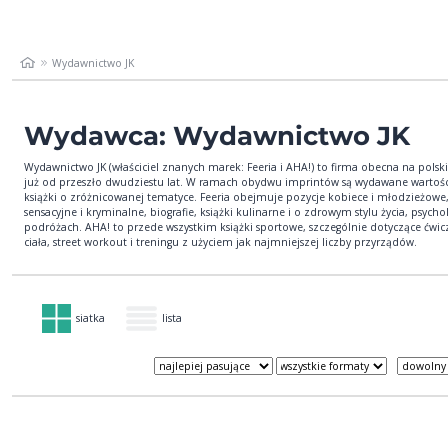
Wydawnictwo JK
Wydawca: Wydawnictwo JK
Wydawnictwo JK (właściciel znanych marek: Feeria i AHA!) to firma obecna na pols
już od przeszło dwudziestu lat. W ramach obydwu imprintów są wydawane wartoś
książki o zróżnicowanej tematyce. Feeria obejmuje pozycje kobiece i młodzieżowe
sensacyjne i kryminalne, biografie, książki kulinarne i o zdrowym stylu życia, psychol
podróżach. AHA! to przede wszystkim książki sportowe, szczególnie dotyczące ćwi
ciała, street workout i treningu z użyciem jak najmniejszej liczby przyrządów.
siatka
lista