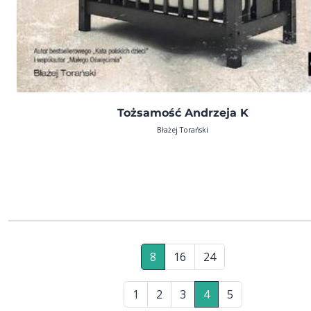
Tożsamość Andrzeja K
Błażej Torański
8
16
24
1
2
3
4
5