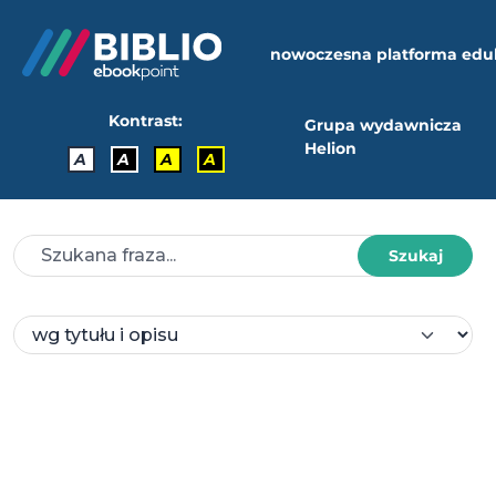
nowoczesna platforma edu
Kontrast:
Grupa wydawnicza
Helion
A
A
A
A
Szukaj