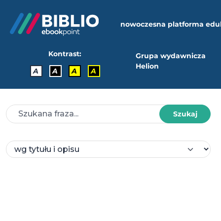
nowoczesna platforma edu
Kontrast:
Grupa wydawnicza
Helion
A
A
A
A
Szukaj