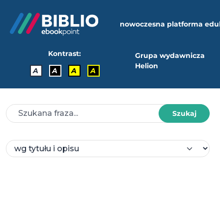
nowoczesna platforma edu
Kontrast:
Grupa wydawnicza
Helion
A
A
A
A
Szukaj