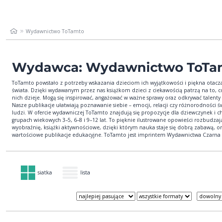
Wydawnictwo ToTamto
Wydawca: Wydawnictwo ToTa
ToTamto powstało z potrzeby wskazania dzieciom ich wyjątkowości i piękna otacz
świata. Dzięki wydawanym przez nas książkom dzieci z ciekawością patrzą na to, c
nich dzieje. Mogą się inspirować, angażować w ważne sprawy oraz odkrywać talenty i
Nasze publikacje ułatwiają poznawanie siebie – emocji, relacji czy różnorodności św
ludzi. W ofercie wydawniczej ToTamto znajdują się propozycje dla dziewczynek i 
grupach wiekowych 3–5, 6–8 i 9–12 lat. To pięknie ilustrowane opowieści rozbudzaj
wyobraźnię, książki aktywnościowe, dzięki którym nauka staje się dobrą zabawą, o
wartościowe publikacje edukacyjne. ToTamto jest imprintem Wydawnictwa Czarna
siatka
lista