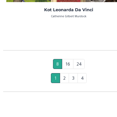
Kot Leonarda Da Vinci
Catherine Gilbert Murdock
8
16
24
1
2
3
4