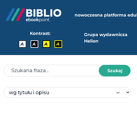
nowoczesna platforma edu
Kontrast:
Grupa wydawnicza
Helion
A
A
A
A
Szukaj