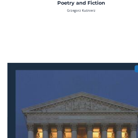
Poetry and Fiction
Grzegorz Kuśnierz