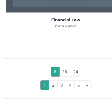
Financial Law
Jolanta Gliniecka
8
16
24
1
2
3
4
5
»