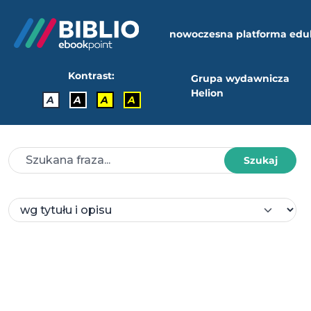
nowoczesna platforma edu
Kontrast:
Grupa wydawnicza
Helion
A
A
A
A
Szukaj