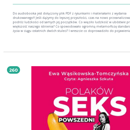
Do audiobooka jest dołączony plik PDF z rysunkami i materiałami z wydania
drukowanego!! Jeśli dążymy do lepszej przyszłości, czas na nowo przeanalizow
podróż ludzkości od samych jej początków. Co więziło ludzkość w ubóstwie p
większość naszego istnienia? Co spowodowało ogromną metamorfozę standar
życia w ciągu ostatnich dwóch stuleci? I wreszcie co doprowadziło do pojawienia
ogromnych nierówności między poszczególnymi regionami świata? Odpowiedz
pytania mogą zmienić nasz sposób postrzegania przeszłości i kształtowania
przyszłości. W okresie, w którym nasz gatunek stoi w obliczu największego kryz
ekologicznego w dziejach człowieka, książka Tajemnice podróży ludzkości
przedstawia ważne i ponadczasowe prawdy, a także uniwersalne i głęboko
humanistyczne zalecenia, które dają nadzieję na lepszą przyszłość: równość płc
inwestycje w edukację oraz godzenie różnorodności ze spójnością społeczną t
warunki nie tylko rozkwitu naszego gatunku, ale także jego przetrwania. Ta gł
260
uargumentowana książka znakomicie splata wątki globalnej historii gospodarcz
technologii, demografii, kultury, handlu, kolonializmu, geografii, instytucji
międzynarodowych aby zdekonstruować bogaty gobelin, jakim jest współczesny świat.
Dani Rodrik, autor Rządów ekonomii