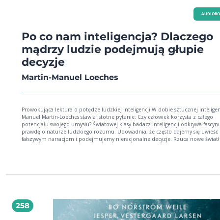
AUDIOB
Po co nam inteligencja? Dlaczego
mądrzy ludzie podejmują głupie
decyzje
Martin-Manuel Loeches
Prowokująca lektura o potędze ludzkiej inteligencji W dobie sztucznej inteligen
Manuel Martín-Loeches stawia istotne pytanie: Czy człowiek korzysta z całego
potencjału swojego umysłu? Światowej klasy badacz inteligencji odkrywa fascyn
prawdę o naturze ludzkiego rozumu. Udowadnia, że często dajemy się uwieść
fałszywym narracjom i podejmujemy nieracjonalne decyzje. Rzuca nowe świat
naturę ludzkiego poznania i odsłania podobieństwa międzysposobem myśleni
i zwierząt. Pokazuje choćby mądrość delfinów, empatię słoni czy pomysłowość
kruków. Po co nam inteligencja? to nie tylko opowieść o naszych zaskakujących 
zawodnych!) umysłach. Loeches zaprasza nas do zmierzenia się z wyzwaniami,
którymi stoi ludzkość. Nadszedł czas, aby gatunek Homo sapiens w pełni wykor
swoją inteligencję, choćby po to, by wyświadczać dobro samemu sobie. --- Man
Martín-Loeches profesor psychobiologii i neuronauki na Uniwersytecie Complutense w
Madrycie. Uznany badacz procesów poznawczych i ewolucji ludzkiego umysłu.
258
bestsellerowych książek i ponad 100 publikacji naukowych. Charyzmatyczny
popularyzator nauki, którego wykłady i wystąpienia medialne inspirują tysiące