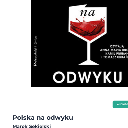
Najsłynniejsi polscy kawalerzyści". Interesuje się historią, hagiografią oraz literat
biograficzną. W wolnych chwilach lubi obejrzeć dobrą komedię romantyczną l
stary serial.
AUDIOB
Polska na odwyku
Marek Sekielski