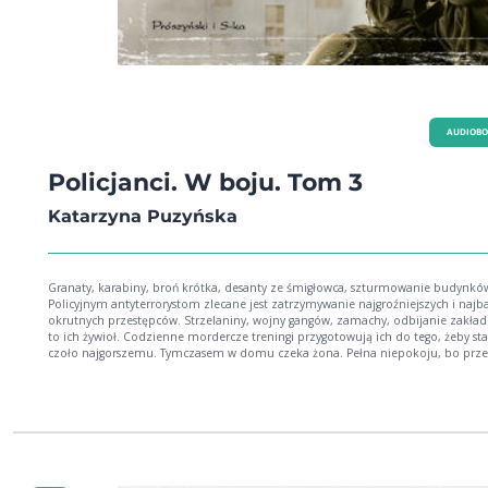
AUDIOB
Policjanci. W boju. Tom 3
Katarzyna Puzyńska
Granaty, karabiny, broń krótka, desanty ze śmigłowca, szturmowanie budynkó
Policyjnym antyterrorystom zlecane jest zatrzymywanie najgroźniejszych i najba
okrutnych przestępców. Strzelaniny, wojny gangów, zamachy, odbijanie zakła
to ich żywioł. Codzienne mordercze treningi przygotowują ich do tego, żeby st
czoło najgorszemu. Tymczasem w domu czeka żona. Pełna niepokoju, bo prze
mąż może nie wrócić z akcji. Jak swoją służbę widzą policjanci? Jak postrzegają j
partnerki? Odważysz się wejść w świat policyjnych komandosów? Kupując ten
audiobook, wspierasz rodziny funkcjonariuszy, którzy słowa roty ślubowania wy
do końca. Autorka połowę swojego honorarium przekazuje na Fundację Pomo
Wdowom i Sierotom po Poległych Policjantach. Katarzyna Puzyńska - psycholog i
autorka bestsellerowej sagi kryminalnej o Lipowie w kolejnych rozmowach z
policjantami. Tym razem dociera do prawdy o pracy i życiu polskich antyterror