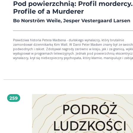
Pod powierzchnią: Profil mordercy.
Profile of a Murderer
Bo Norström Weile, Jesper Vestergaard Larsen
Prawdziwa historia Petera Madsena - duńskiego wynalazcy, który brutalnie
zamordował dziennikarkę Kim Wall. W Danii Peter Madsen znany był ze swoich
podwodnych i rakiet. Zdobywał nagrody zarówno w kraju, jak i za granicą, wykł
występował w programach telewizyjnych. Jednak pod powierzchnią ekscentryc
wynalazcy, krył się niebezpieczny psychopata, który kłamie, manipuluje i zabij
tym mrożącym krew w żyłach reportażu autorzy wzięli za punkt wyjścia dzieciń
Petera, stopniowo odkrywając szokującą historię jego życia. Opisują śmiertelne
eksperymenty mężczyzny, jego rozpustę w mrokach klubów erotycznych i drog
zagubionego outsidera po wybitnego innowatora, a wreszcie bezwzględnego za
Pozycja idealna dla fanek i fanów powieści "Manson" Toma ONeilla i podcastu 
crime "Kryminatorium". Bo Norström Weile i Jesper Vestergaard Larsen - dzienn
i autorzy bestsellerowych książek o prawdziwych historiach kryminalnych.
259