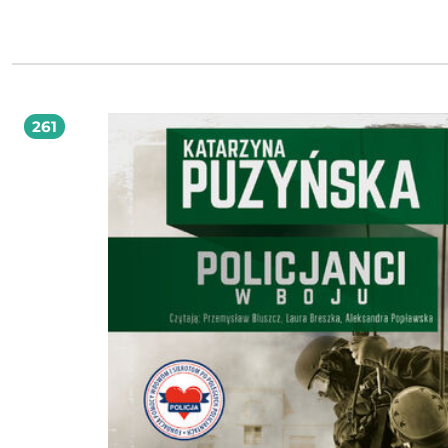
pokolenia, życie stawia przed nimi trudne wyzwania. Łączy ich jednak to, że
zdecydowali się podzielić swoimi doświadczeniami, emocjami i problemami.
Wydanie uzupełnione o nowe relacje, odsłaniające niezwykle mroczne, a nierz
perwersyjne zakamarki seksualności Polaków. Pod koniec rozdziałów wszystkie
historie omawia psychoterapeutka i seksuolożka Sylwia Bartczak.
261