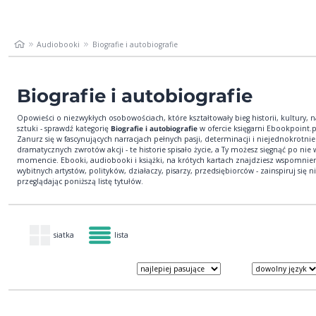
Audiobooki
Biografie i autobiografie
Biografie i autobiografie
Opowieści o niezwykłych osobowościach, które kształtowały bieg historii, kultury, n
sztuki - sprawdź kategorię
Biografie i autobiografie
w ofercie księgarni Ebookpoint.p
Zanurz się w fascynujących narracjach pełnych pasji, determinacji i niejednokrotnie
dramatycznych zwrotów akcji - te historie spisało życie, a Ty możesz sięgnąć po ni
momencie. Ebooki, audiobooki i książki, na krótych kartach znajdziesz wspomnie
wybitnych artystów, polityków, działaczy, pisarzy, przedsiębiorców - zainspiruj się n
przeglądając poniższą listę tytułów.
siatka
lista