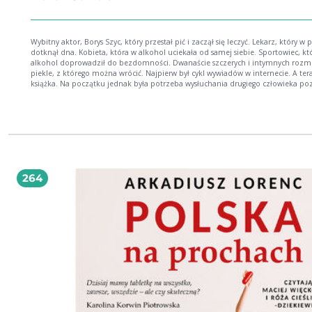
Wybitny aktor, Borys Szyc, który przestał pić i zaczął się leczyć. Lekarz, który w piciu
dotknął dna. Kobieta, która w alkohol uciekała od samej siebie. Sportowiec, którego
alkohol doprowadził do bezdomności. Dwanaście szczerych i intymnych roz
piekle, z którego można wrócić. Najpierw był cykl wywiadów w internecie. A ter
książka. Na początku jednak była potrzeba wysłuchania drugiego człowieka poznania
jego emocji, historii uzależnienia i drogi wyjścia z alkoholizmu. Te rozmowy m
pomóc znaleźć motywację do walki o siebie i dać nadzieję. Chciałem odczaro
stereotyp alkoholika jako osoby z nizin społecznych, często bezdomnego, leżą
na ławce przed blokiem albo żebrzącego o pięć złotych pod sklepem monop
Stereotyp, który jest przekłamany, bo w Polsce osób uzależnionych może być 
kilka milionów, a znakomita większość z nich rano wstaje, bierze prysznic, pe
się i idzie do pracy. Ich alkoholizmu często na zewnątrz w ogóle nie widać. Ma
Sekielski Marek Sekielski producent i dziennikarz telewizyjny, związany z mediami od
264
20 lat. Rozpoczynał karierę przy programie Marcina Wrony Pod napięciem w TV
współpracował z Telewizyjną Agencją Informacyjną, współtworzył poranne pas
TVN 24, program Teraz my! dla TVN, przez siedem lat był producentem Faktów 
następnie programu Po prostu w TVP 1. Ma na koncie współpracę producencką 
Teorii spisku dla Fokus TV oraz Teraz ja! dla Nowa TV. Nadzorował produkcję
dokumentu Tylko nie mów nikomu, za który dostał m.in. Orła i Telekamerę, o
Zabawy w chowanego. W 2021 roku wspólnie z Arturem Nowakiem wydał książ
Ogarnij się, czyli jak wychodziliśmy z szamba, a w 2023 roku wraz z Małgorzatą 
Jest OK. To dlaczego nie chcę żyć?. Na YouTubie prowadzi podcast Sekielski o
nałogach.