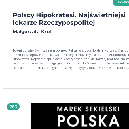
AUDIOB
Polscy Hipokratesi. Najświetniejsi
lekarze Rzeczypospolitej
Małgorzata Król
To oni od wieków niosą nam pomoc. Religa, Wisłocka, Jordan, Korczak, Chałubiń
Przed Tobą opowieść o lekarzach, z których możemy być dumni! Audiobook "Polscy
Hipokratesi. Najświetniejsi lekarze Rzeczypospolitej" Małgorzaty Król zawiera ży
wybitnych medyków, pomagających ludziom od XIV wieku do czasów współcze
Dzięki niemu poznasz osiągnięcia naszej medycyny oraz historię osób, które z
stoją. Czy wiesz, że już w XIV wieku Jan Radlica z powodzeniem leczył Ludwika
Węgierskiego i jego córkę Jadwigę, a nawet przeżył próbę otrucia? Czy znasz
dokonania zapamiętanego za "ogródki jordanowskie" Henryka Jordana, chętni
czytanego do dziś przyjaciela dzieci Janusza Korczaka lub Tytusa Chałubińskiego
odkrył dla Polski i świata Zakopane? A może chcesz dowiedzieć się czegoś o życiu
słynnej seksuolożki Michaliny Wisłockiej, która swoją "Sztuką kochania" nauczy
seksu całych pokoleń Polaków, lub kardiochirurga Zbigniewa Religi, który doko
pierwszego udanego przeszczepu serca w Polsce? Sięgnij po audiobooka "Polscy
263
Hipokratesi. Najświetniejsi lekarze Rzeczypospolitej" i zanurz się w historii
niedocenianych, a nawet zapomnianych polskich lekarzy, którym zawdzięczam
wiele! Małgorzata Król (ur. 1994 r.) - absolwentka administracji na Uniwersytecie
Technologiczno-Humanistycznym w Radomiu. Uczestniczka konferencji i sym
naukowych; publikowała m.in. w czasopismach: "Civitas et lex", "Studia Ełckie",
Iuris Stetinensis". Wydała książki "Zwyczajne, święte kobiety" oraz "Chłopcy ma