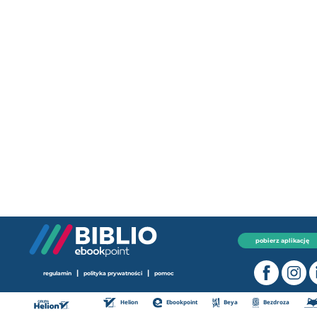
pobierz aplikację
|
|
regulamin
polityka prywatności
pomoc
Helion
Ebookpoint
Beya
Bezdroza