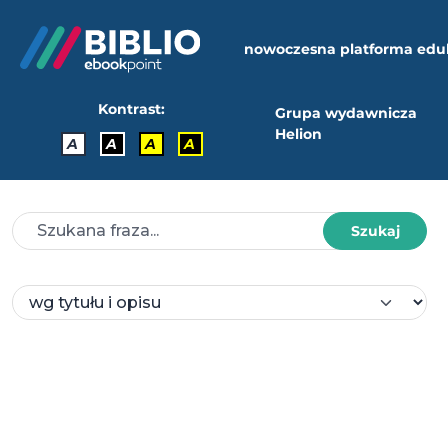
nowoczesna platforma edu
Kontrast:
Grupa wydawnicza
Helion
A
A
A
A
Szukaj