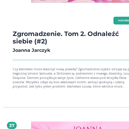
AUDIOB
Zgromadzenie. Tom 2. Odnaleźć
siebie (#2)
Joanna Jarczyk
Czy kłamstwo może stworzyć nową prawdę? Zgromadzenie szybko otrząsa się 
tragicznej śmierci Samuela, a Stróżowie są zadowoleni z nowego dowódcy, Lou
Daquina. Damien porządkuje swoje życie, Catherine wraca pod skrzydła Pana
Łowców. Wszystko zdaje się biec właściwym torem, wróżąc spokojną i udaną
przyszłość. Jest tylko jeden problem: kłamstwo Louisa, które wkrótce może
spowodować wielkie szkody... Czy prawda w końcu ujrzy światło dzienne? Ile 
poświęcić w imię wyznawanych zasad? Komu warto zaufać, gdy przyjdzie czas
poszukiwania najważniejszej w życiu rzeczy własnej tożsamości? Joanna Jarczyk -
artystyczna dusza, która nigdy nie pozwala sobie na nudę. Gra na organach, m
obrazy oraz pisze książki. Autorka serii powieści fantastycznych Zgromadzenie.
internetowa:
37