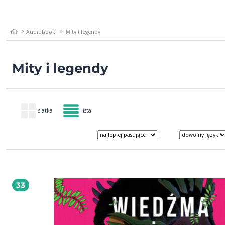
Audiobooki
Mity i legendy
Mity i legendy
siatka
lista
33