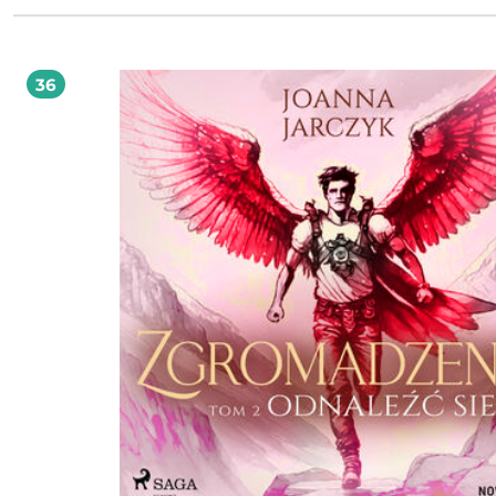
a bohaterowie to szlachetni mężowie pełni cnót. To powieść o walce z własnym
słabościami, poszukiwaniu swojej tożsamości i przeciwstawianiu się autoryteto
Joanna Jarczyk - artystyczna dusza, która nigdy nie pozwala sobie na nudę. Gra
organach, maluje obrazy oraz pisze książki. Autorka serii powieści fantastyczny
Zgromadzenie. Strona internetowa:
36