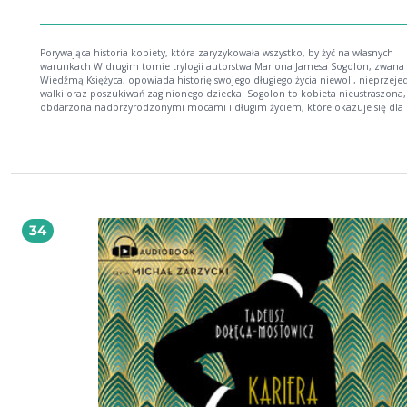
Porywająca historia kobiety, która zaryzykowała wszystko, by żyć na własnych
warunkach W drugim tomie trylogii autorstwa Marlona Jamesa Sogolon, zwana
Wiedźmą Księżyca, opowiada historię swojego długiego życia niewoli, nieprzejednanej
walki oraz poszukiwań zaginionego dziecka. Sogolon to kobieta nieustraszona,
obdarzona nadprzyrodzonymi mocami i długim życiem, które okazuje się dla 
przekleństwem. Wykpiwana i znienawidzona w dzieciństwie, trafia jako służka 
królewski dwór, gdzie przekonuje się, że najważniejsze w życiu jest zdobycie i
utrzymanie władzy. Tam właśnie poznaje Keme, zmiennokształtnego królewsk
zwiadowcę, dzięki któremu nauczy się poskramiać gniew i namiętność, nienawi
żądzę zemsty. Poszukiwania tajemniczego dziecka, będące osią fabuły pierwszego
tomu trylogii, Sogolon postrzega zupełnie inaczej niż Tropiciel. A jej własna op
jest czymś więcej niż relacją z wędrówki. Wiedźma Księżyca musi stawić czoło
przeciwnikom, doświadcza zarówno nieoczekiwanej radości, jak i niewymown
34
cierpienia, zaś w wciągu 177 lat swojego życia przekonuje się boleśnie, że praw
kwestia interpretacji, a zaufanie pokładane w mężczyźnie wystawia kobiecą to
na szwank. Wiedźma Księżyca, Król Pająk dalszy ciąg Czarnego Lamparta, Czerwonego
Wilka to porywająca historia kobiety, która zaryzykowała wszystko, by żyć na własnych
warunkach. Powieść pełna zwrotów akcji i intymnych przeżyć, epicka i zarazem
głęboko ludzka, czerpiąca garściami z afrykańskiej mitologii i folkloru. *** Frapująca,
z zawrotnym tempem akcji. Komiksy Marvela w nowym, twórczym, literackim
wydaniu. New York Times Krwawe, sprośne, obrazoburcze, deliryczne dzieło z
gatunku fantasy. Wall Street Journal Książka rewolucyjna. Entertainment Weekl
miejsce, Beowulfie () James usnuł wielowymiarową afrykańską powieść fantasy, 
tętni życiem i zapada w pamięć jak najlepsze dzieła zachodniej mitologii. Was
Post Absolutnie fantastyczna. Los Angeles Times Dopiero po przeczytaniu Czar
Lamparta, czerwonego wilka uświadomiłem sobie, że to powieść, której dotąd