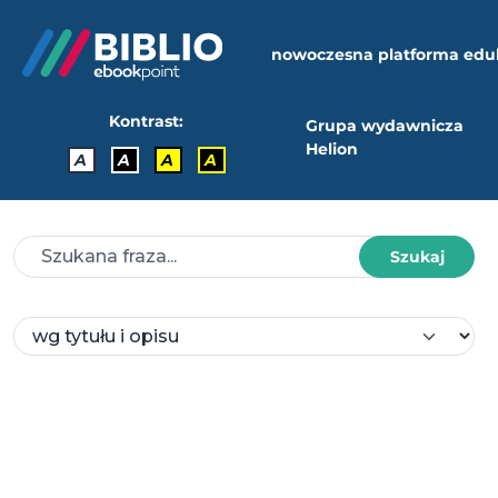
nowoczesna platforma edu
Kontrast:
Grupa wydawnicza
Helion
A
A
A
A
Szukaj