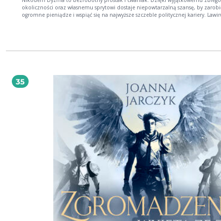
okoliczności oraz własnemu sprytowi dostaje niepowtarzalną szansę, by zarobi
ogromne pieniądze i wspiąć się na najwyższe szczeble politycznej kariery. Lawir
kłamiąc i podszywając się pod kogoś, kim nie jest, podbija salony i serca dam z
najwyższych sfer. Czy ktoś w końcu zdemaskuje oszusta? Postać stworzona przed
wojną przez Tadeusza Dołęgę-Mostowicza nie straciła na wyrazistości, z czasem 
się częścią popkultury. Tytuł z cyklu Wyższe sfery. Błyskotliwe powieści takich g
literatury polskiej okresu międzywojennego jak Mniszkówna, Dołęga-Mostowicz
Rodziewiczówna, przełożone na współczesny język przez najpopularniejsze ob
pisarki i pisarzy. Dla wielbicieli serialu Dewajtis i filmu Znachor.
35