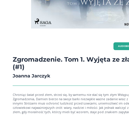
AUDIOB
Zgromadzenie. Tom 1. Wyjęta ze zł
(#1)
Joanna Jarczyk
Chroniąc świat przed złem, strzeż się, by samemu nie stać się tym złym Wstępu
Zgromadzenia, Damien bierze na swoje barki niezwykle ważne zadanie wraz z
innymi Stróżami musi ochronić ludzkość przed Łowcami, uniemożliwić im od
człowiekowi najważniejszych cnót: wiary, nadziei i miłości. Jak jednak walczyć z
złem, gdy moralność tych, którzy mieli być wzorem, staje pod znakiem zapytania
tak naprawdę jest zły i z kim mamy walczyć? Czy zabijając złoczyńcę, nie stajem
tacy jak on? Z tymi wątpliwościami właśnie będzie musiał zmierzyć się Damien
Zgromadzenie nie jest baśnią o walce dobra ze złem, w której dobro zawsze w