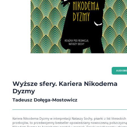
brakowało w kanonie literackim. Niebezpieczna, deliryczna, dawna Afryka,
urzeczywistniona znakomicie jak świat Tolkiena, z językiem tak wyrazistym jak
Angeli Carter. Głębokie i kunsztowne niczym twórczość Genea Wolfea, krwawsz
Robert E. Howard. Słowem, Marlon James w pełnej krasie. To literatura nowa, k
jednak daje poczucie zakorzenienia w jak najlepszym sensie. Nie mogę doczeka
kolejnego tomu. Neil Gaiman *** Marlon James Jamajski powieściopisarz uro
1970 roku. Debiutował w 2005 roku powieścią Diabeł Urubu, która znalazła się
finale nagrody literackiej Los Angeles Times. Międzynarodową sławę przyniosła
Krótka historia siedmiu zabójstw wielogłosowa opowieść o zamachu na Boba Marleya.
To właśnie za tę książkę James, jako pierwszy pisarz pochodzący z Jamajki, zdo
Nagrodę Bookera w 2015 roku, wyprzedziwszy między innymi Małe życie Hanyi
Yanagihary. Czarny lampart, czerwony wilk została okrzyknięta powieścią roku 
przez The Wall Street Journal, Vogue, The Washington Post, a magazyn TIME uzn
za jedna ze 100 najlepszych powieści fantasy wszech czasów. Wiedźma Księżyca,
Pająk jest jej kontynuacją.
AUDIOB
Wyższe sfery. Kariera Nikodema
Dyzmy
Tadeusz Dołęga-Mostowicz
Kariera Nikodema Dyzmy w interpretacji Nataszy Sochy, pisarki z list literackich
przebojów, to przedwojenny bestseller opowiedziany nowoczesną polszczyzną
Nikodem Dyzma to bezrobotny prostak i cwaniak. Dzięki wyjątkowemu zbiego