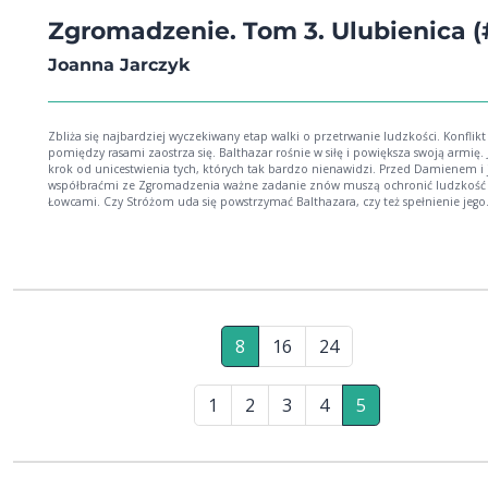
Zgromadzenie. Tom 3. Ulubienica (
Joanna Jarczyk
Zbliża się najbardziej wyczekiwany etap walki o przetrwanie ludzkości. Konflikt
pomiędzy rasami zaostrza się. Balthazar rośnie w siłę i powiększa swoją armię. 
krok od unicestwienia tych, których tak bardzo nienawidzi. Przed Damienem i 
współbraćmi ze Zgromadzenia ważne zadanie znów muszą ochronić ludzkość przed
Łowcami. Czy Stróżom uda się powstrzymać Balthazara, czy też spełnienie jego
największego marzenia to już tylko kwestia czasu? A co z Catherine? Czy ulubie
mrocznego Pana podjęła słuszną decyzję? Joanna Jarczyk - artystyczna dusza, k
nigdy nie pozwala sobie na nudę. Gra na organach, maluje obrazy oraz pisze ks
Autorka serii powieści fantastycznych Zgromadzenie. Strona internetowa:
8
16
24
1
2
3
4
5