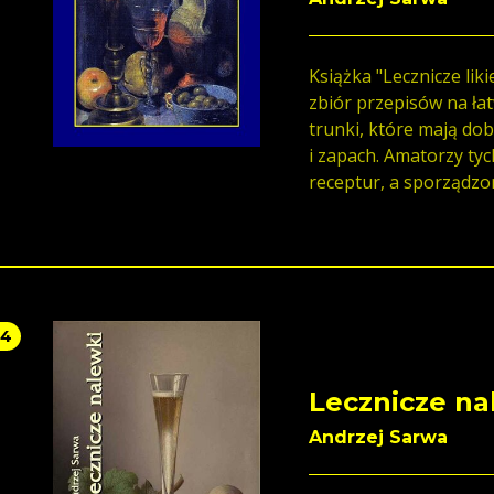
smakuję życie.
Książka "Lecznicze likie
zbiór przepisów na 
trunki, które mają do
i zapach. Amatorzy ty
receptur, a sporządzo
zdrowie, ale i uprzyje
54
Lecznicze na
Andrzej Sarwa