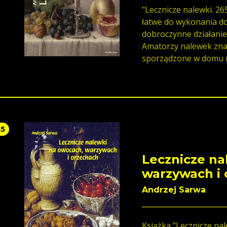
"Lecznicze nalewki. 26
łatwe do wykonania d
dobroczynne działanie
Amatorzy nalewek zna
sporządzone w domu na
uprzyjemnią spotkania
55
Lecznicze n
warzywach i
Andrzej Sarwa
Książka "Lecznicze na