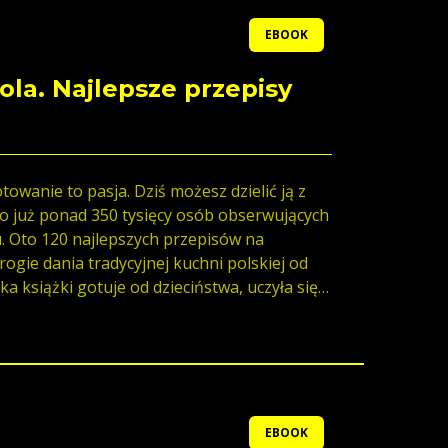
EBOOK
ola. Najlepsze przepisy
towanie to pasja. Dziś możesz dzielić ją z
 to już ponad 350 tysięcy osób obserwujących
u. Oto 120 najlepszych przepisów na
rogie dania tradycyjnej kuchni polskiej od
iet: mamy, babć, ciotek, a od sześciu dzieli
 na Facebooku. Nie zawsze wszystko
yjnie, mimo to nie poddawała się. O sobie
za mistrzynię kuchni (choć fani często mnie
tem profesjonalistką, ale sądzę, że jestem
wą. I to mnie cieszy.
EBOOK