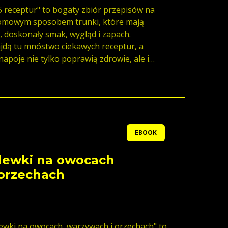
5 receptur" to bogaty zbiór przepisów na
omowym sposobem trunki, które mają
, doskonały smak, wygląd i zapach.
jdą tu mnóstwo ciekawych receptur, a
poje nie tylko poprawią zdrowie, ale i
 rodzinne i towarzyskie.
EBOOK
alewki na owocach
 orzechach
lewki na owocach, warzywach i orzechach" to