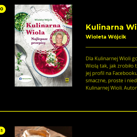
50
Kulinarna Wi
Wioleta Wójcik
Dla Kulinarnej Wioli go
Wiolą tak, jak zrobiło
jej profil na Facebook
smaczne, proste i nied
Kulinarnej Wioli. Autorka książki gotuje od dzieciństwa, uczyła się
od najbliższych jej kob
się swoimi przepisami
wychodziło jej perfekc
mówi: Nie uważam się 
tak nazywają). Nie jes
51
dobrą gospodynią domo