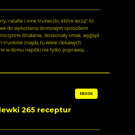
ry, ratafie i inne truneczki, które leczą" to
łatwe do wykonania domowym sposobem
broczynne działanie, doskonały smak, wygląd
ch trunków znajdą tu wiele ciekawych
ne w domu napitki nie tylko poprawią
mnią spotkania rodzinne i towarzyskie.
EBOOK
lewki 265 receptur