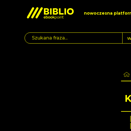
nowoczesna platfor
K