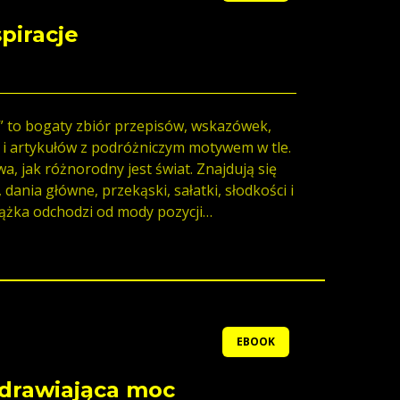
piracje
…” to bogaty zbiór przepisów, wskazówek,
i i artykułów z podróżniczym motywem w tle.
a, jak różnorodny jest świat. Znajdują się
 dania główne, przekąski, sałatki, słodkości i
iążka odchodzi od mody pozycji
 zaskakiwać i inspirować. To chęć
tóre pamiętam z dzieciństwa, w których
żne receptury, do książek, które
lejną stroną, które nie były oczywiste. To
óżnorodność i bogactwo smaków i aromatów...
nktem wyjścia dla tego projektu stał się blog
EBOOK
d laty był moim całym kulinarnym światem. Bo
ystarczy tylko dobry przepis. W tej książce
drawiająca moc