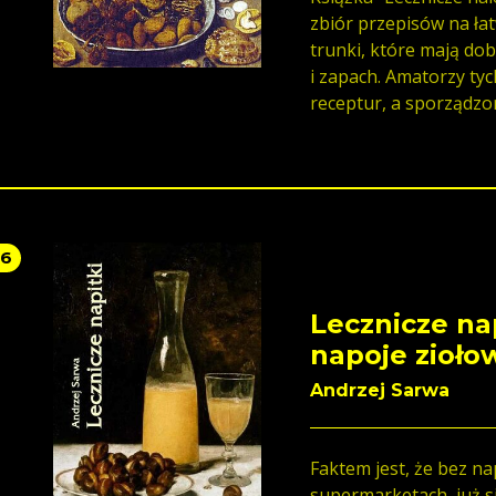
zbiór przepisów na 
trunki, które mają do
i zapach. Amatorzy ty
receptur, a sporządzo
zdrowie, ale i uprzyje
56
Lecznicze nap
napoje zioło
Andrzej Sarwa
Faktem jest, że bez na
supermarketach, już si