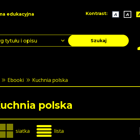
Kontrast:
ma edukacyjna
A
A
Szukaj
Ebooki
Kuchnia polska
uchnia polska
siatka
lista