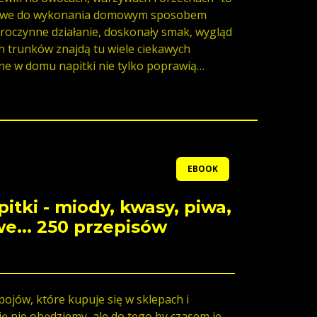
łatwe do wykonania domowym sposobem
broczynne działanie, doskonały smak, wygląd
ch trunków znajdą tu wiele ciekawych
ne w domu napitki nie tylko poprawią
mnią spotkania rodzinne i towarzyskie.
EBOOK
itki - miody, kwasy, piwa,
we... 250 przepisów
pojów, które kupuje się w sklepach i
ę nie obędziemy, ale do tego by czasem je