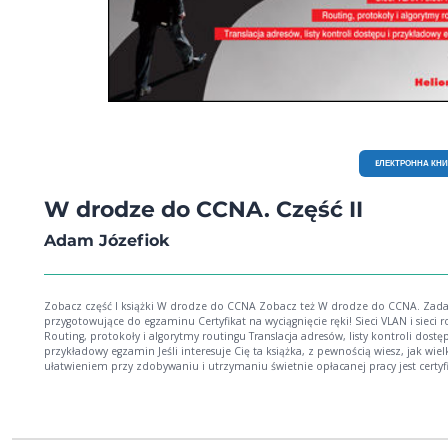
EЛЕКТРОННА КН
W drodze do CCNA. Część II
Adam Józefiok
Zobacz część I książki W drodze do CCNA Zobacz też W drodze do CCNA. Zad
przygotowujące do egzaminu Certyfikat na wyciągnięcie ręki! Sieci VLAN i sieci rozległe
Routing, protokoły i algorytmy routingu Translacja adresów, listy kontroli dostępu i
przykładowy egzamin Jeśli interesuje Cię ta książka, z pewnością wiesz, jak wielkim
ułatwieniem przy zdobywaniu i utrzymaniu świetnie opłacanej pracy jest certyf
CCNA. Masz już za sobą pierwszy etap przygotowań, poświadczony zdaniem
egzaminu ICND1, a przed sobą perspektywę poszerzenia wiedzy i przystąpieni
egzaminu ICND2. Wiesz też, że warto iść za ciosem, by jak najszybciej zdobyć szl
mistrza w dziedzinie sieci komputerowych i tworzyć sprawne, szybkie oraz
bezawaryjne sieci, dostosowane do indywidualnych potrzeb ich użytkowników.