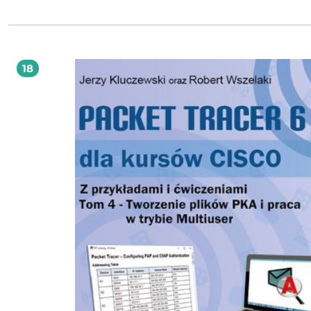
sprawdzający wiadomości teoretyczne oraz lista plików będącymi rozwiązania
ćwiczeń kontrolnych. Zasada przyjęta przez autorów książki była następująca
„Minimum teorii – maksimum przykładów praktycznych”, które można wdroży
zarówno w środowisku symulacyjnym podczas zajęć lekcyjnych jako rozszerzen
teorii oraz w formie zadań domowych, których wykonanie możemy zlecić ucz
Ponadto dysponując sprzętem i laboratorium sieciowym, swobodnie możemy
18
scenariusze ćwiczeń i przykładów wykorzystać do konfiguracji fizycznego sprzęt
Autorzy tej książki to zespół międzypokoleniowy i interdyscyplinarny. Utalent
uczeń Zespołu Szkół Łączności w Gdańsku, Damian Strojek. Jego pasją są sieci
komputerowe, posiada komplet certyfikatów CCNA R&S oraz jest w trakcie ście
dydaktycznej CCNA Security. Jerzy Kluczewski, długoletni instruktor Akademii 
CCNA. W swoim dorobku autorskim posiada już kilka publikacji książkowych n
temat symulatora Packet Tracer. Swoje doświadczenie zdobywał podczas pracy
przemyśle, obecnie jest wykładowcą w Wyższej Szkole Bankowej w Gdańsku. R
Wszelaki to pasjonat zagadnień sieciowych i programowania. Ukończył pełny ku
Cisco CCNA. Jest absolwentem ZS1 w Piekarach Śląskich, obecnie studiuje info
na wydziale Automatyki, Elektroniki i Informatyki Politechniki Śląskiej. Marek
Smyczek to doświadczony nauczyciel przedmiotów informatycznych i elektryc
a zarazem instruktor programu Cisco CCNA. Jest autorem i redaktorem
kilkudziesięciu publikacji z dziedzin elektroniki i informatyki.