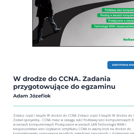
EЛЕКТРОННА КН
W drodze do CCNA. Zadania
przygotowujące do egzaminu
Adam Józefiok
Zobacz część I książki W drodze do CCNA Zobacz część II książki W drodze do
Zostań specjalistą - CCNA masz w zasięgu ręki! Podstawy sieci komputerowych 
w sieciach komputerowych Przełączanie w sieciach LAN Technologie WAN i
bezpieczeństwo sieci Uzyskanie certyfikatu CCNA to ważny krok na drodze do
kompleksowego opanowania wszelkich zagadnień związanych z działaniem sie