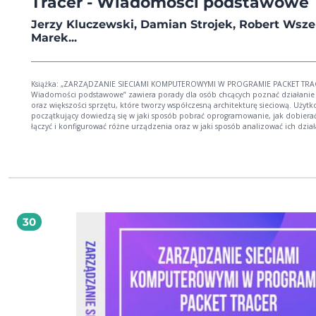
Tracer - Wiadomości podstawowe
Jerzy Kluczewski, Damian Strojek, Robert Wszel
Marek...
Książka: „ZARZĄDZANIE SIECIAMI KOMPUTEROWYMI W PROGRAMIE PACKET TRA
Wiadomości podstawowe” zawiera porady dla osób chcących poznać działanie 
oraz większości sprzętu, które tworzy współczesną architekturę sieciową. Użytk
początkujący dowiedzą się w jaki sposób pobrać oprogramowanie, jak dobierać
łączyć i konfigurować różne urządzenia oraz w jaki sposób analizować ich dział
Czytelnik znajdzie także podstawy konfigurowania usług sieciowych takich jak T
SSH, FTP, EMAIL, DHCP, DNS oraz protokołów RIP, EIGRP, OSPF i sieci wirtualnyc
VLAN. Autorzy opisując zagadnienia administrowania sieciami komputerowymi
posługują się wieloma przykładami i ćwiczeniami. Książka jest kompilacją
poprzednich publikacji naszego Wydawnictwa z serii Packet Tracer dla kursów 
posiada zaktualizowany interfejs obecnie najnowszego oprogramowania Packet
oraz zawiera zestaw nowych przykładów i ćwiczeń. Autorzy tej książki to zespół
międzypokoleniowy i interdyscyplinarny. Utalentowany uczeń Zespołu Szkół
30
Łączności w Gdańsku, Damian Strojek. Jego pasją są sieci komputerowe, posiad
komplet certyfikatów CCNA R&S oraz jest w trakcie ścieżki dydaktycznej CCNA
Security. Jerzy Kluczewski, długoletni instruktor Akademii CISCO CCNA. W swoi
dorobku autorskim posiada już kilka publikacji książkowych na temat symulat
Packet Tracer. Swoje doświadczenie zdobywał podczas pracy w przemyśle, obe
jest wykładowcą w Wyższej Szkole Bankowej w Gdańsku. Robert Wszelaki to pa
zagadnień sieciowych i programowania. Ukończył pełny kurs Cisco CCNA. Jest
absolwentem ZS1 w Piekarach Śląskich, obecnie studiuje informatykę na wydzi
Automatyki, Elektroniki i Informatyki Politechniki Śląskiej. Marek Smyczek to