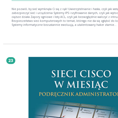
Nie pozwól, by sieć wymknęła Ci się z rąk! Uwierzytelnianie i hasła, czyli jak wstępnie
zabezpieczyć sieć i urządzenia Systemy IPS i szyfrowanie danych, czyli jak wytoczyć
cięższe działa Zapory ogniowe i listy ACL, czyli jak bezwzględnie walczyć z intruzami
Bezpieczeństwo sieci komputerowych to temat, którego nie da się zgłębić do k
Systemy informatyczne bezustannie ewoluują, a utalentowany haker złamie
najbardziej wyrafinowane zabezpieczenia. Jednak nie ma co załamywać rąk. Ta
książka powstała po to, by pomóc Ci zabezpieczyć Twoją sieć tak dokładnie, jak
możliwe. Na tym etapie powinieneś wiedzieć, jak działają podstawowe technol
wykorzystywane w sieciach. Jeśli jeszcze tego nie wiesz, warto zapoznać się najp
pozycją CCNA 200-120. Zostań administratorem sieci komputerowych Cisco. W
opisanej tu historii odegrasz kolejno rolę obserwatora, włamywacza i administr
bezpieczeństwa. Poznasz teorię, potem zastosujesz ją, by włamać się do sieci, a
końcu zabezpieczysz tę sieć. Dowiesz się stąd, jak ochronić całą sieć wraz z
23
urządzeniami peryferyjnymi. Zobaczysz, jak wykorzystać różne protokoły
uwierzytelniania, listy kontroli dostępu, firewalle systemowe i zewnętrzne oraz
systemy IPS. Odkryjesz, na czym polega dobre szyfrowanie i jak zabezpieczyć
komunikację przez skonfigurowanie sieci VPN. Zapoznasz się także bliżej z kwes
rejestrowania i raportowania niepożądanych zdarzeń. Wiedza zawarta w tej ksi
pozwoli Ci zdać egzamin na certyfikat Cisco CCNA Security, ale przede wszystk
zabezpieczyć Twoją sieć na mistrzowskim poziomie! Podstawy bezpieczeństwa sieci
Lokalne zabezpieczanie urządzeń Działanie i wykorzystanie RADIUS i TACACS+
Sposoby zabezpieczania warstwy 2 modelu ISO OSI Listy ACL IPv4 ACL w sieci IPv6
Zapora i jej zastosowanie w oparciu o IOS Zapora ogniowa oparta na urządzeniu
Cisco ASA Systemy IPS (Intrusion Prevention System) Konfiguracja szyfrowania i sieci
VPN Logowanie zdarzeń, raportowanie i zarządzanie bezpieczeństwem sieci za
pomocą 802.1x Administrowanie przez zabezpieczanie!