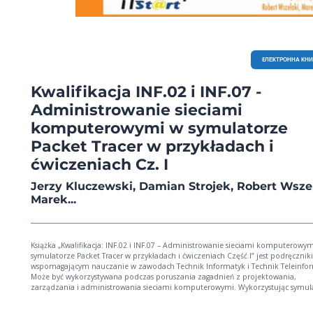
EЛЕКТРОННА КН
Kwalifikacja INF.02 i INF.07 -
Administrowanie sieciami
komputerowymi w symulatorze
Packet Tracer w przykładach i
ćwiczeniach Cz. I
Jerzy Kluczewski, Damian Strojek, Robert Wszel
Marek...
Książka „Kwalifikacja: INF.02 i INF.07 – Administrowanie sieciami komputerowy
symulatorze Packet Tracer w przykładach i ćwiczeniach Część I” jest podręczni
wspomagającym nauczanie w zawodach Technik Informatyk i Technik Teleinfor
Może być wykorzystywana podczas poruszania zagadnień z projektowania,
zarządzania i administrowania sieciami komputerowymi. Wykorzystując symul
komputerową pomaga zrozumieć konfigurację usług, protokołów oraz urządz
sieciowych. W części końcowej książki znajduje się zadanie projektowe, a także 