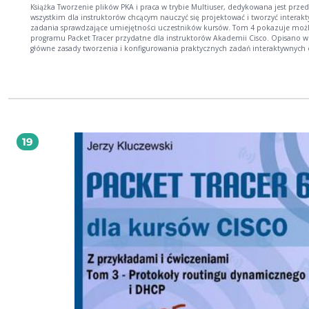
Książka Tworzenie plików PKA i praca w trybie Multiuser, dedykowana jest prze
wszystkim dla instruktorów chcącym nauczyć się projektować i tworzyć interak
zadania sprawdzające umiejętności uczestników kursów. Tom 4 pokazuje możl
programu Packet Tracer przydatne dla instruktorów Akademii Cisco. Opisano 
główne zasady tworzenia i konfigurowania praktycznych zadań interaktywnych 
pracy w trybie Multiuser. Autorzy opisują w książce szczegółowo możliwości pra
trybie wielodostępowym oraz opcje kreowania plików zadań PKA (Packet Tracer
Activity). Opisy w książce odnoszą się do najnowszej wersji Packet Tracer 6.2 do
w chwili jej publikowania.
19