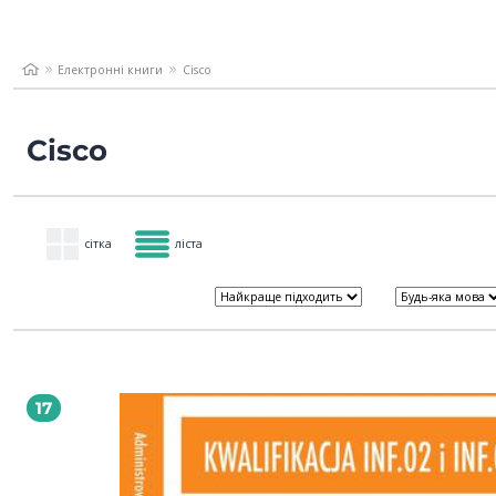
Електронні книги
Cisco
Cisco
сітка
ліста
17