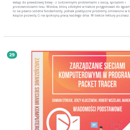
wstęp do prawdziwej bitwy - z codziennymi problemami z siecią, sprzętem i
przeciwnościami losu. Wiedza, którą zdobyłeś w trakcie przygotowań do egza
to na pewno solidne fundamenty, jednak praktyczne problemy omówione w t
książce pozwolą Ci na spokojną pracę każdego dnia. W trakcie lektury poznasz
najlepsze sposoby projektowania wydajnej sieci SOHO VoIP oraz wykorzystania
adresów IPv6. Twoją szczególną ciekawość powinny wzbudzić rozdziały poświę
bezpieczeństwu. Poprawna konfiguracja firewalla, list ACL i autoryzacji to klucz
niezawodności Twojej sieci i poufności przetwarzanych w niej danych. Jeżeli
użytkownicy sieci śmiało poczynają sobie na stronach WWW, oglądają filmy i śc
muzykę, przez co istotne usługi mają problemy z wydajnością, możesz sprawdz
temu zaradzić. To tylko niektóre z tematów poruszanych w tej niezwykle przyd
publikacji, która powinna pojawić się na półce każdego administratora. Otwórz
29
przekonaj się, co jeszcze czeka właśnie na Ciebie! Dzięki tej książce: zagwarantujesz
bezpieczeństwo swojej sieci poznasz zaawansowane zagadnienia związane z
routingiem wykorzystasz adresy IPv6 poradzisz sobie w przypadku awarii sprzęt
Walcz z codziennymi problemami administratora!