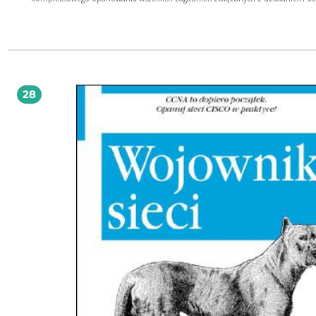
komputerowych. Wiedza na temat tego, co dzieje się w rzeczywistej, działającej 
pozwala nie tylko rozwiązywać bieżące problemy, lecz także przewidywać
nadciągające katastrofy. I często okazuje się bezcenna, zarówno w małym biurze
ogromnej firmie. W dzisiejszym świecie połączenia między komputerami zape
obieg informacji, pozwalają szybko się porozumiewać i przesyłać dokumenty. 
żadnej przesady można nazwać je krwioobiegiem każdego przedsiębiorstwa,
warunkującym jego normalne funkcjonowanie. Ekspertom w tej dziedzinie na
nigdy nie zabraknie pracy! Dwie pierwsze części cyklu "W drodze do CCNA" dawały
28
przyszłym profesjonalistom w zakresie sieci komputerowych świetne przygoto
teoretyczne, natomiast część trzecia zapewni świetne przygotowanie praktyczn
Twoim celem będzie rozwiązanie jak największej ilości zamieszczonych tu zad
bardzo różnym charakterze oraz udzielenie odpowiedzi na setki pytań testowy
Przyjrzysz się skomplikowanym problemom, zdarzającym się w realnie działaj
sieciach, i postarasz się zaproponować sensowne rozwiązania, a potem porówn
z podanymi odpowiedziami. Książka podzielona jest na cztery części, odpowia
czterem najważniejszym obszarom tematycznym. Wprowadzenie do sieci
komputerowych, symulatory i emulatory sieci Komunikacja w sieciach LAN i
adresowanie w sieciach komputerowych Podstawowa konfiguracja urządzeń Cis
Działanie routera i routing statyczny Routing dynamiczny i tworzenie podsieci
Dynamiczne protokoły routingu - RIPv1, RIPv2, EIGRP, OSPF Podstawy przełącza
routing pomiędzy sieciami VLAN Protokoły VTP i STP Sieci WAN, Frame Relayi i li
Serwer DHCP i technologia NAT Bądź pewniakiem - zdobądź bez trudu certyfikat
CCNA!