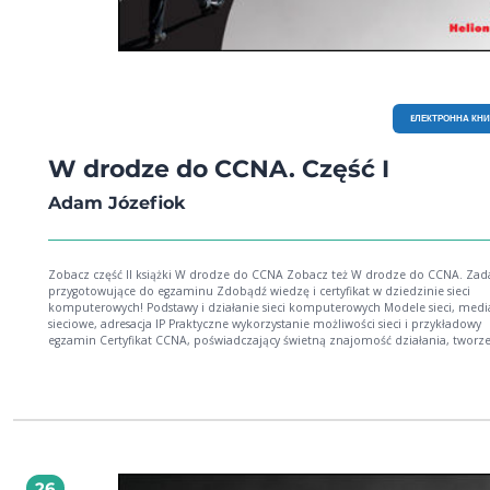
EЛЕКТРОННА КН
W drodze do CCNA. Część I
Adam Józefiok
Zobacz część II książki W drodze do CCNA Zobacz też W drodze do CCNA. Zad
przygotowujące do egzaminu Zdobądź wiedzę i certyfikat w dziedzinie sieci
komputerowych! Podstawy i działanie sieci komputerowych Modele sieci, media
sieciowe, adresacja IP Praktyczne wykorzystanie możliwości sieci i przykładowy
egzamin Certyfikat CCNA, poświadczający świetną znajomość działania, tworzenia i
obsługi sieci komputerowych, coraz częściej staje się przepustką do zdobycia
wymarzonej pracy. Ponadto opanowanie wiedzy w tym zakresie bywa bardzo
przydatne w praktyce — nie trzeba wówczas z każdą zmianą czy choćby drobn
rozbudową małej biurowej sieci biegać do "fachowca" i płacić mu bajońskich s
Wbrew pozorom dziedzina sieci komputerowych nie należy do tajemnych — k
może nauczyć się ich budowania i zarządzania nimi, a wielu powinno zrobić to
najszybciej. Książka "W drodze do CCNA. Część I " w sposób zwięzły i treściwy
prezentuje wszystkie zagadnienia związane z sieciami komputerowymi — na
26
poziomie pozwalającym przygotować się do egzaminu ICND1. Znajdziesz w nie