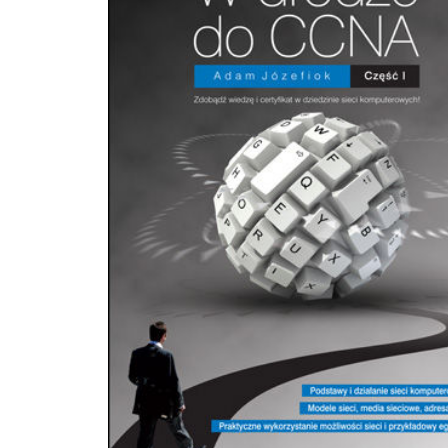
routerów i sterowanie logiką warstwy sieciowej bezpieczeństwo sieci administrowanie
siecią Aplikacje sieciowe, protokoły, internet — wszystko, co musisz wiedzieć.