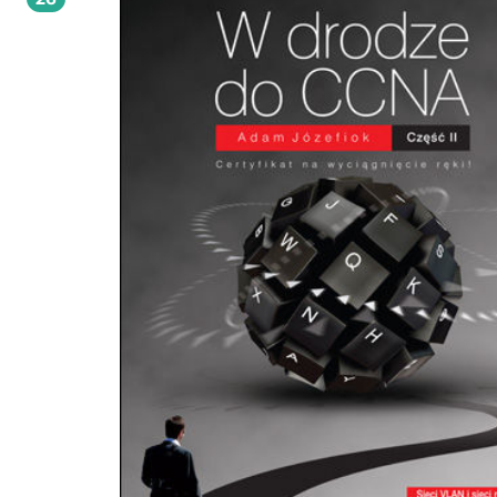
tworzenia, działania i modeli sieci komputerowych, kwestie związane z adresacj
mediami sieciowymi, routerami, a także sieciami Ethernet, WAN i bezprzewo
Na końcu rozdziałów znajdują się ćwiczenia do wykonania, tematycznie powią
ich treścią. Oprócz tego podręcznik zawiera informacje o wymaganiach
egzaminacyjnych na poziomie ICND1, przykładowy test oraz słownik pojęć
związanych z sieciami komputerowymi. Certyfikacja Cisco Podstawy i działanie sieci
komputerowych Modele sieci komputerowych Adresacja w sieciach komputer
Sieć Ethernet i media sieciowe Oprogramowanie IOS i przełączniki Cisco Działa
sieci WAN i sieci bezprzewodowe Routing i praca z routerami Poznawanie sąsi
sieci Przykładowy egzamin Słownik pojęć z wyjaśnieniami Zostań specem od sieci
komputerowych!