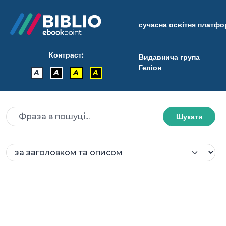
сучасна освітня платф
Контраст:
Видавнича група
Геліон
A
A
A
A
Шукати