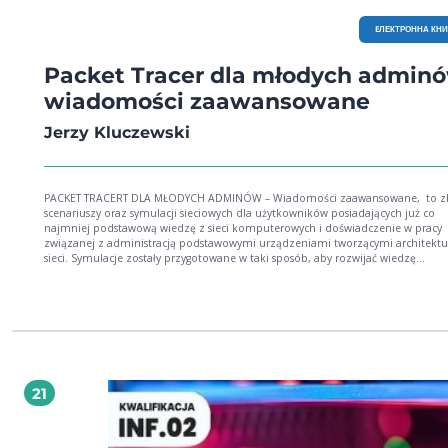
EЛЕКТРОННА КН
Packet Tracer dla młodych adminó
wiadomości zaawansowane
Jerzy Kluczewski
PACKET TRACERT DLA MŁODYCH ADMINÓW – Wiadomości zaawansowane, to z
scenariuszy oraz symulacji sieciowych dla użytkowników posiadających już co
najmniej podstawową wiedzę z sieci komputerowych i doświadczenie w pracy
związanej z administracją podstawowymi urządzeniami tworzącymi architektu
sieci. Symulacje zostały przygotowane w taki sposób, aby rozwijać wiedzę
przedstawioną już w poprzednich książkach Naszego Wydawnictwa przez Jerze
Kluczewskiego. Cel drugi, to popularyzacja znanego na całym świecie programu
Packet Tracer. Książka ta, stanowi doskonałe źródło wiedzy dla uczniów, stude
oraz uczestników i absolwentów kursów sieci Cisco CCNA. Tematyka książki jest
bardzo rozbudowana i różnorodna. Tryb Multiuser, wirtualizacja, połączenia
Bluetooth, sieci komórkowe, kontrolery sieci WLAN, routery przemysłowe, prot
IPV6, to tylko kilka wybranych zagadnień do których Autor przygotował scenari
oraz gotowe pliki symulacyjne, które można pobrać z witryny wydawnictwa.
21
Zachęcamy do otwarcia książki i przeglądnięcia spisu treści w celu zapoznania s
szeroko pojętą tematyką tej książki. Autorem publikacji jest Jerzy Kluczewski,
długoletni instruktor Akademii CISCO CCNA. W swoim dorobku autorskim pos
już bogaty dorobek, w postaci wydanych książek o tematyce informatycznej. S