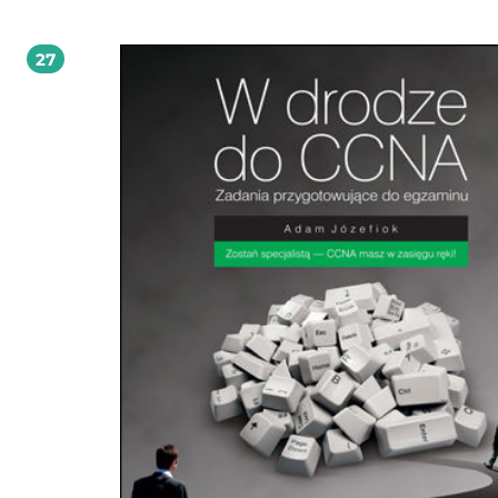
zatem zabrać się do dzieła. Druga część książki "W drodze do CCNA " zawiera
informacje pozwalające wejść na wyższy poziom wtajemniczenia i bez kłopotu
otrzymać certyfikat ICND2. Poza krótkim przypomnieniem zagadnień z zakres
27
ICND1 oraz ważnych wiadomości na temat samego egzaminu znajdziesz tu
wiadomości o sieciach VLAN, sieciach rozległych i protokołach STP oraz IPv6. D
się, czym różni się routing statyczny od dynamicznego, jak działają konkretne
protokoły routingu (OSPF, EIGRP) i jakie algorytmy są przy tym wykorzystywane.
Przeczytasz o listach kontroli dostępu i translacji adresów. Będziesz też mógł
rozwiązać zadania z przykładowego egzaminu, uporządkować wiedzę dzięki
słownikowi pojęć i skorzystać ze spisu literatury tematycznej, zamieszczonego 
końcu książki. Certyfikacja Cisco Przypomnienie wiadomości z ICND1 Sieci VLAN
Protokół STP Protokoły routingu i algorytmy routingu Protokoły routingu — OS
Routing i protokoły routingu — EIGRP Listy kontroli dostępu — ACL Translacja 
— NAT Wprowadzenie do protokołu IPv6 Sieci rozległe Przykładowy egzamin S
pojęć z wyjaśnieniami Literatura CCNA — przepustka do nowoczesności!