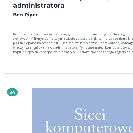
administratora
Ben Piper
Routery i przełączniki Cisco stały się synonimem niezawodnych technologii
sieciowych. Miliony sieci na całym świecie działają dzięki tym urządzeniom. Nie
jeśli sieć oparta na technologii Cisco ma być bezpieczna i bezawaryjna, wymag
wiedzy i zaangażowania od administratora. Tymczasem sieci komputerowe są 
najtrudniejszych koncepcji w informatyce. Poziom złożoności tego zagadnieni
przytłaczający, a dotychczas wydawane książki o sieciach są zbyt akademickie i
teoretyczne. W żaden sposób nie ułatwiają przyswojenia praktycznych umiejętn
Jeśli chcesz nauczyć się administrowania siecią Cisco, ale czujesz się przerażony
nieprzystępnymi podręcznikami, to trzymasz w ręku właściwą książkę. Bez wk
teorii zaczniesz wykonywać konkretne zadania. Będziesz poznawać różne poję
podczas ćwiczeń i zobaczysz, jak nabierają sensu. Dowiesz się, jak zaimpleme
struktury i układy interfejsu użytkownika. Poznasz architekturę MVVM i nauczysz
implementować ją w swoich aplikacjach. Zrozumiesz trudniejsze zagadnienia, 
24
jak włączanie do aplikacji funkcji specyficznych dla danej platformy mobilnej,
współpraca z usługami Microsoft Azure App oraz obsługa zewnętrznych bibliot
takich jak Razor. Ile czasu będziesz potrzebować? Wystarczą przerwy obiadowe
przestrzeni jednego miesiąca! W książce między innymi: podstawowe pojęcia: ramki,
domeny rozgłoszeniowe, MAC, protokoły system IOS i zarządzanie przełącznikami
LAN-y, VLAN-y i wirtualne interfejsy zarządzanie serwerem DHCP zapewnianie
bezpieczeństwa sieci rozwiązywanie problemów i przywracanie pracy po awarii Sieci
Cisco — niezawodne rozwiązania! Ben Piper jest inżynierem systemów
informatycznych, praktykującym konsultantem IT i autorem książek o sieciach
komputerowych. Posiada liczne certyfikaty firm Cisco, Citrix i Microsoft, w tym 