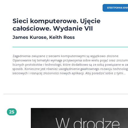
EЛЕКТРОННА КН
Sieci komputerowe. Ujęcie
całościowe. Wydanie VII
James Kurose, Keith Ross
Zagadnienia związane z sieciami komputerowymi są wyjątkowo złożone.
Opanowanie tej tematyki wymaga przyswojenia sobie wielu pojęć oraz zrozum
licznych protokołów i technologii, które dodatkowo są ze sobą powiązane w za
sposób. Konieczne jest również uwzględnienie gwałtownego rozwoju technologi
sieciowych i rosnącej złożoności nowych aplikacji. Aby poradzić sobie z tymi
zagadnieniami, konieczne jest całościowe ujęcie tematyki sieci komputerowych. 
książka jest siódmym, zaktualizowanym i ulepszonym wydaniem znakomitego
podręcznika. Zrozumienie zagadnień ułatwia oparcie się autorów na metodzie
omawiania zagadnień „od góry do dołu”, od ogółu do szczegółu, a więc
prezentowania jako pierwszej warstwy aplikacji, a następnie kolejnych, niższych
warstw — aż do warstwy fizycznej. W książce szczególnie dużo miejsca poświęc
wiedzy o działaniu internetu, jego architekturze i protokołach. Zaprezentowa
także fundamentalne zasady budowy i działania sieci oraz informacje o
25
podstawowych problemach sieciowych i metodach ich rozwiązywania. W efekci
podręcznik pozwala na zdobycie gruntownej wiedzy, umożliwiającej zrozumie
niemal każdej technologii sieciowej. W tej książce między innymi: warstwowość
architektury sieciowej warstwa aplikacji, w tym strumieniowanie i sieci CDN działanie