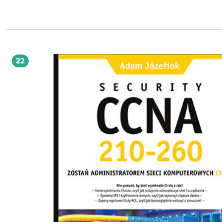
również komplet plików do symulacji zagadnień sieciowych: ćwiczenia, schemat
konfiguracje i projekty, które umożliwią Ci samodzielne eksperymentowanie i
zrozumienie działania sieci od podstaw. Książka została stworzona z myślą o
studentach kierunków informatycznych, jaki i uczniach techników informatycz
także wszystkich osobach, które chcą zdobyć praktyczne umiejętności niezbęd
świecie IT. Dzięki połączeniu wiedzy teoretycznej i praktycznej ta publikacja sta
Twoim niezastąpionym przewodnikiem po świecie sieci komputerowych. Poznaj
fundamenty, przećwicz je w praktyce i zdobądź kompetencje, które otworzą Ci
22
do profesjonalnej kariery w branży technologii sieciowych.