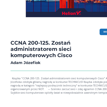
EB
CCNA 200-125. Zostań
administratorem sieci
komputerowych Cisco
Adam Józefiok
Książka "CCNA 200-125. Zostań administratorem sieci komputerowych Cisco" Adama
Józefioka zdobyła główną nagrodę w konkursie TECHNICUS! Książka zdobyła pierwszą
nagrodę w kategorii "najlepszy podręcznik techniczny" w konkursie TECHNICU
organizowanym przez NOT. --- Szeroko zarzuć sieci i zdaj egzamin CCNA 200-125!
Szybkie sieci komputerowe oplotły świat w niewyobrażalnie zawrotnym tempie
Jeszcze kilkanaście lat temu w Polsce niemal wszyscy posługiwali się modemam
podpiętymi do kabli telefonicznych. Dane przepychały się przez te sieci długo i
gwarancji, że w ogóle uda się je ściągnąć, zanim zerwie się połączenie. Dziś u
diametralnie innych sieci, a internet jest nam potrzebny niemal w każdej chwili 