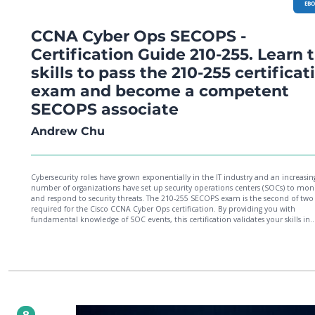
EB
CCNA Cyber Ops SECOPS -
Certification Guide 210-255. Learn 
skills to pass the 210-255 certificat
exam and become a competent
SECOPS associate
Andrew Chu
Cybersecurity roles have grown exponentially in the IT industry and an increasin
number of organizations have set up security operations centers (SOCs) to mon
and respond to security threats. The 210-255 SECOPS exam is the second of tw
required for the Cisco CCNA Cyber Ops certification. By providing you with
fundamental knowledge of SOC events, this certification validates your skills in
managing cybersecurity processes such as analyzing threats and malicious activit
conducting security investigations, and using incident playbooks.You'll start by
understanding threat analysis and computer forensics, which will help you buil
foundation for learning intrusion analysis and incident response principles. Th
will then guide you through vocabulary and techniques for analyzing data from
network and previous events. In later chapters, you'll discover how to identify, 
correlate, and respond to incidents, including how to communicate technical 
inaccessible (non-technical) examples. You'll be able to build on your knowledg
8
you learn through examples and practice questions, and finally test your know