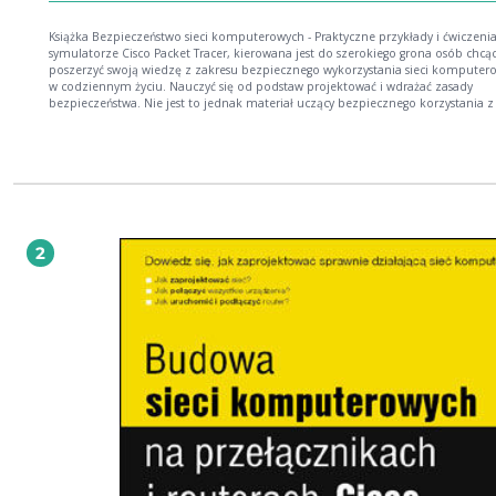
Książka Bezpieczeństwo sieci komputerowych - Praktyczne przykłady i ćwiczeni
symulatorze Cisco Packet Tracer, kierowana jest do szerokiego grona osób chcą
poszerzyć swoją wiedzę z zakresu bezpiecznego wykorzystania sieci komputer
w codziennym życiu. Nauczyć się od podstaw projektować i wdrażać zasady
bezpieczeństwa. Nie jest to jednak materiał uczący bezpiecznego korzystania z
sieciowych od strony standardowego użytkownika Internetu. Pozycja ta, to rów
idealny podręcznik dopełniający wiedzę praktyczną podczas nauki w techniku
informatycznym, technikum teleinformatycznym i Akademiach CISCO CCNA. 
materiał uzupełniający, dzięki któremu w prosty sposób można poszerzyć i uz
swoją wiedzę i przygotować się do uzyskania kwalifikacji potwierdzających
kompetencje zawodowe. Książka zawiera materiał poświęcony klasyfikowaniu
zagrożeń w sieciach, zasadom pozwalającym na unikanie cyber-ataków, założ
polityki bezpieczeństwa, protokołom SSH, NTP, SYSLOG, RADIUS, TACACS+, GR
2
IPsec, usługom AAA a także problemom związanym z prawem ogólnego
rozporządzenia o ochronie danych osobowych RODO (GDRP). Istotną zaletą ksi
załączone gotowe rozwiązania w postaci plików PKT oraz PKA, zawierających
prawidłowe rozwiązania przykładów i ćwiczeń. Wszystkie opisane pliki, są dost
poprzez witrynę naszego wydawnictwa pod adresem https://security.itstart.pl
Autorem tej książki jest Jerzy Kluczewski, długoletni instruktor Akademii CISC
wykładowca akademicki a zarazem nauczyciel dyplomowany. Pan Jerzy, w swo
dorobku autorskim posiada już kilka publikacji książkowych na temat symulat
Packet Tracer. Jest osobą zaangażowaną w proces tłumaczenia materiałów
edukacyjnych CCNA Routing & Switching na język polski. Swoje doświadczenie
zdobywał podczas pracy w przemyśle, obecnie jest wykładowcą w Wyższej Szko
Bankowej w Gdańsku.