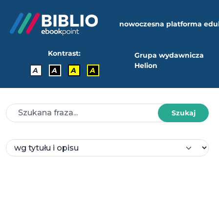
nowoczesna platforma edu
Kontrast:
Grupa wydawnicza
Helion
A
A
A
A
Szukaj