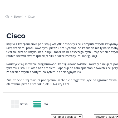
Ebooki
Cisco
Cisco
Książki z kategorii
Cisco
poruszają wszystkie aspekty sieci komputerowych związany
urządzeniami produkowanymi przez Cisco Systems Inc. Poznacie nie tylko sposoby
sieci ale przede wszystkim funkcje i możliwości poszczególnych urządzeń sieciowyc
router, firewall, switch (przełącznik), a także metody ich konfiguracji.
Nauczycie się sprawnie programować i konfigurować switche i routery pracujące po
systemu Cisco IOS oraz bez problemu opanujecie zabezpieczanie swoich sieci pr
zapór sieciowych opartych na systemie operacyjnym PIX.
Znajdziecie tutaj również podręczniki rzetelnie przygotowujące do egzaminów na c
oferowane przez Cisco takie jak CCNA czy CCNP.
siatka
lista