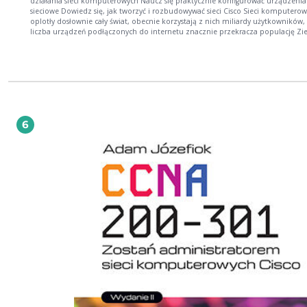
działania sieci komputerowych Naucz się praktycznie konfigurować urządzenia
sieciowe Dowiedz się, jak tworzyć i rozbudowywać sieci Cisco Sieci komputerowe
oplotły dosłownie cały świat, obecnie korzystają z nich miliardy użytkowników,
liczba urządzeń podłączonych do internetu znacznie przekracza populację Zi
Rewolucja informatyczna stała się możliwa właśnie dzięki powszechnej dostęp
do sieci - to dzięki niej ludzie mogą bez kłopotu korzystać z zasobów
zgromadzonych w najsłynniejszych bibliotekach i największych bazach danych,
dowolnej chwili sprawdzać najnowsze informacje ze świata, wygodnie słuchać 
i oglądać materiały wideo, w mgnieniu oka dokonywać transakcji finansowych c
łączyć się ze znajomymi mieszkającymi w najodleglejszych zakątkach kuli ziems
Sieci przeszły długą drogę od czasu zestawienia pierwszych połączeń między
komputerami, bez wątpienia czeka je też dalszy burzliwy rozwój. Jeśli chcesz 
6
nim udział i związać swoją karierę z budową lub utrzymaniem sieci, sięgnij po 
CCNA 200-301. Zostań administratorem sieci komputerowych Cisco. Dzięki tej
monografii poznasz teoretyczne podstawy funkcjonowania sieci i nauczysz się
konfigurować je w praktyce. Niezależnie od tego, czy marzysz o pracy administ
infrastruktury sieciowej, czy chcesz zapoznać się z tematem w ramach studiów
informatycznych, ten podręcznik pomoże Ci postawić pierwsze kroki, opanow
niezbędną wiedzę, nabyć doświadczenia, zdać egzamin CCNA i... zdobyć upra
certyfikat Cisco! Egzaminy i ścieżka certyfikacji firmy Cisco Podstawy działania sieci
komputerowych Najważniejsze narzędzia administratora sieci System operacyjny iOS i
konfiguracja urządzeń Cisco Protokoły sieciowe oraz adresacja IPv4 i IPv6 Routing
statyczny, dynamiczny i między sieciami VLAN Translacja adresów sieciowych i DHCP
Zabezpieczanie sieci i zapewnianie jakości obsługi Konfiguracja sieci
bezprzewodowych Projektowanie i automatyzacja sieci Zarządzanie sieciami Śmiało
wkrocz na ścieżkę certyfikacji CCNA!