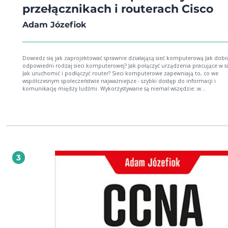
przełącznikach i routerach Cisco
Adam Józefiok
Dowiedz się jak zaprojektować sprawnie działającą sieć komputerową Jak dobrać
odpowiedni rodzaj sieci komputerowej? Jak połączyć urządzenia pracujące w si
Jak uruchomić i podłączyć router? Sieci komputerowe zapewniają to, co we
współczesnym społeczeństwie najważniejsze - szybki dostęp do informacji i
komunikację między ludźmi. Wykorzystywane są niemal wszędzie: w
telekomunikacji, medycynie, motoryzacji, szkolnictwie, nauce i rozrywce.
Zadomowiły się na dobre w małych przedsiębiorstwach i globalnych organizacj
umożliwiając wymianę dokumentów między pracownikami i kontrahentami, a
dostęp do zasobów wewnętrznych firmy dla współpracowników mobilnych.
Współczesne firmy nie mogą więc funkcjonować bez sieci, dlatego też należy z
sprawne jej funkcjonowanie, odpowiednio ją przygotować i zabezpieczyć - nawe
jest to tylko sieć domowa. Książka "Budowa sieci komputerowych na przełącznikach i
routerach Cisco" to niezbędny podręcznik dla wszystkich, którzy dopiero
3
rozpoczynają swoją przygodę z sieciami komputerowymi oraz urządzeniami Ci
Dzięki temu przewodnikowi poznasz mechanizmy działania sieci, funkcjonowanie
poszczególnych urządzeń sieciowych, sposoby działania przełączników oraz
routerów, a także metody konfiguracji. Nauczysz się także jak zabezpieczyć
komputery przed zewnętrznymi atakami oraz przygotować system operacyjny
pracy w sieci. Podstawy sieci komputerowych Przeglądarki internetowe Media sieciowe
Projektowanie sieci i okablowania Model sieci komputerowych Sieć Ethernet
Przełączniki Cisco Sieci VLAN Protokół VTP i STP Routery Cisco Protokoły routingu
ACL i bezpieczeństwo w sieci Twórz sieci komputerowe na własny użytek i na potrzeby
biznesu