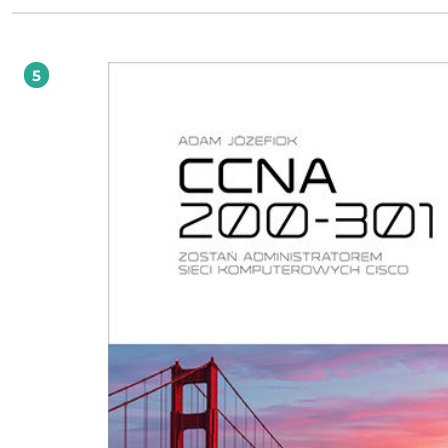
do sprawdzenia pogody, trasy dojazdu czy informacji na dowolny temat. Nagła
połączenia bywa dużym utrudnieniem, dlatego właśnie tak bardzo potrzebni s
kompetentni administratorzy sieci komputerowych. Jeśli chcesz zostać takim
administratorem — albo już nim jesteś, ale masz potrzebę uaktualnienia swoje
5
wiedzy — czym prędzej sięgnij po tę książkę. Znajdziesz tu odpowiedzi na wszy
pytania z prestiżowego egzaminu CCNA 200-125. Nie tylko nauczysz się wszystki
musisz wiedzieć o typach sieci, protokołach, przełącznikach, routingu, adresacji
listach ACL, logowaniu zdarzeń, raportowaniu i bezpieczeństwie, lecz także będ
gotów zdać ten egzamin i otrzymać cenny certyfikat CCNA. Ta książka zawiera
wiadomości podane na przykładach i konkretach, a oprócz nich jej autor pro
Ci ćwiczenia praktyczne. Pozwolą one sprawdzić wiedzę i wyobrazić sobie różne
sytuacje, które mogą dotyczyć także Twojej sieci. Czytaj, ucz się i śmiało podch
egzaminu CCNA 200-125! Informacje wstępne o sieciach komputerowych, modele
sieci i Ethernet Zastosowanie programu Wireshark i emulator GNS3 Wprowadzenie do
systemu operacyjnego IOS i konfiguracja urządzeń Cisco Adresacja IPv4 oraz IPv6,
protokół STP i jego nowsze wersje Przełączniki sieciowe, sieci VLAN i routing pomiędzy
sieciami VLAN Routing statyczny, dynamiczny i tablice routingu Routing dynamiczny
— protokoły RIP, OSPF, EIGRP Listy ACL, Network Address Translation (NAT) oraz DHCP
Redundancja w sieci i wykorzystanie nadmiarowości Technologie sieci WAN oraz VPN,
protokół routingu BGP Logowanie zdarzeń, raportowanie, zarządzenie
bezpieczeństwem sieci Obsługa Cisco Configuration Professional Ćwiczenia praktyczne
CCNA 200-125 — certyfikat na wyciągnięcie ręki!