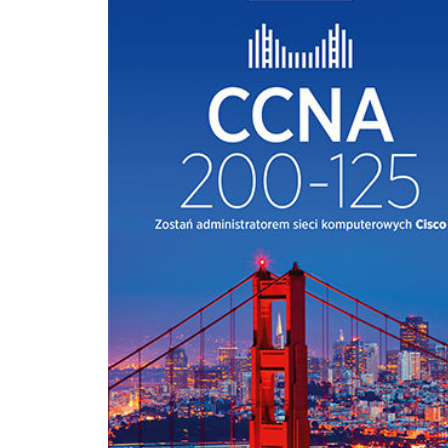
sieciowe. A potem wykorzystasz te wiadomości w serii praktycznych ćwiczeń — i
będziesz gotowy sprostać wyzwaniom każdej sieci! Modele sieci, Ethernet, program
Wireshark i emulator GNS3 Wprowadzenie do systemu operacyjnego IOS i
konfiguracja urządzeń Cisco Adresacja IPv4 oraz IPv6 Przełączniki sieciowe oraz sieci
VLAN Protokół STP i jego następcy Wprowadzenie do routerów Cisco Routing
pomiędzy sieciami VLAN, statyczny i dynamiczny Listy ACL, Network Address
Translation (NAT) oraz DHCP Redundancja w sieci i wykorzystanie nadmiarowości
Technologie sieci WAN oraz sieci VPN Słownik pojęć z wyjaśnieniami Odkryj
fascynujące tajemnice sieci komputerowych!