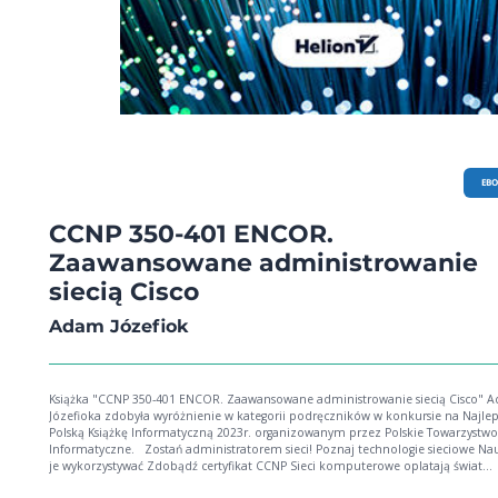
EB
CCNP 350-401 ENCOR.
Zaawansowane administrowanie
siecią Cisco
Adam Józefiok
Książka "CCNP 350-401 ENCOR. Zaawansowane administrowanie siecią Cisco" 
Józefioka zdobyła wyróżnienie w kategorii podręczników w konkursie na Najle
Polską Książkę Informatyczną 2023r. organizowanym przez Polskie Towarzystwo
Informatyczne. Zostań administratorem sieci! Poznaj technologie sieciowe Naucz się
je wykorzystywać Zdobądź certyfikat CCNP Sieci komputerowe oplatają świat
dosłownie i w przenośni. Stanowią krwiobieg współczesnych systemów