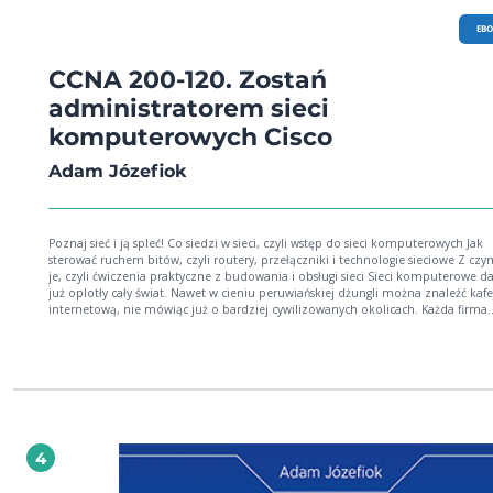
EB
CCNA 200-120. Zostań
administratorem sieci
komputerowych Cisco
Adam Józefiok
Poznaj sieć i ją spleć! Co siedzi w sieci, czyli wstęp do sieci komputerowych Jak
sterować ruchem bitów, czyli routery, przełączniki i technologie sieciowe Z czym to się
je, czyli ćwiczenia praktyczne z budowania i obsługi sieci Sieci komputerowe dawno
już oplotły cały świat. Nawet w cieniu peruwiańskiej dżungli można znaleźć kafe
internetową, nie mówiąc już o bardziej cywilizowanych okolicach. Każda firma
potrzebuje swojej własnej sieci, dostosowanej do jej potrzeb. Twoja nie jest wyj
Teraz masz szansę nauczyć się samodzielnie budować wyspecjalizowane sieci
komputerowe i zarządzać nimi tak, jak uznasz za stosowne. Z tą książką pozn
wszystkie niezbędne elementy sieci i zorientujesz się, jak najsensowniej ich uży
potem, jeśli będziesz chciał, będziesz mógł przystąpić do egzaminu CCNA i zos
profesjonalnym „pająkiem”! Materiał zawarty w książce Adama Józefioka jest ułożony
w taki sposób, by krok po kroku wprowadzić Cię w świat sieci komputerowych.
Znajdziesz tu informacje o modelach sieci, konfiguracji podstawowych urządze
4
i programach niezbędnych do posługiwania się sieciami. Odkryjesz, czym różnią
od siebie poszczególne typy sieci i technologie przesyłania danych, zrozumiesz
działania routingu statycznego i dynamicznego, nauczysz się obsługiwać protok