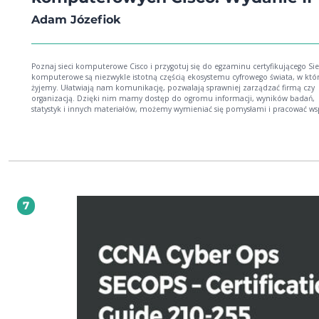
Adam Józefiok
Poznaj sieci komputerowe Cisco i przygotuj się do egzaminu certyfikującego Sieci
komputerowe są niezwykle istotną częścią ekosystemu cyfrowego świata, w kt
żyjemy. Ułatwiają nam komunikację, pozwalają sprawniej zarządzać firmą czy
organizacją. Dzięki nim mamy dostęp do ogromu informacji, wyników badań,
statystyk i innych materiałów, możemy wymieniać się pomysłami i pracować ws
na jednym pliku. Bez sieci komputerowych mielibyśmy zdecydowanie mniejsz
możliwości. Ta książka przybliży Ci wiedzę o sieciach komputerowych w zakresie
umożliwiającym administrowanie nimi i zdanie egzaminu certyfikującego. Wp
Cię w tematykę od strony zarówno teoretycznej, jak i ― przede wszystkim ―
praktycznej, ucząc tworzenia i konfigurowania sieci, a także wskazując coraz ba
skomplikowane i ciekawsze kwestie dotyczące zarządzania siecią. Dzięki tej książce
opanujesz takie zagadnienia jak: Egzaminy i ścieżka certyfikacji firmy Cisco Podstawy
działania sieci komputerowych Najważniejsze narzędzia administratora sieci System
7
operacyjny iOS i konfiguracja urządzeń Cisco Protokoły sieciowe oraz adresacja IPv4 i
IPv6 Routing statyczny, dynamiczny i między sieciami VLAN Translacja adresów
sieciowych i DHCP Zabezpieczanie sieci i zapewnianie jakości obsługi Konfiguracja sieci
bezprzewodowych Projektowanie i automatyzacja sieci Zarządzanie sieciami Drugie
wydanie CCNA 200-301. Zostań administratorem sieci komputerowych Cisco zo
zaktualizowane i uzupełnione. Wiele miejsca poświęcono w nim sprawom
związanym z rolą AI w rozwoju sieci komputerowych.