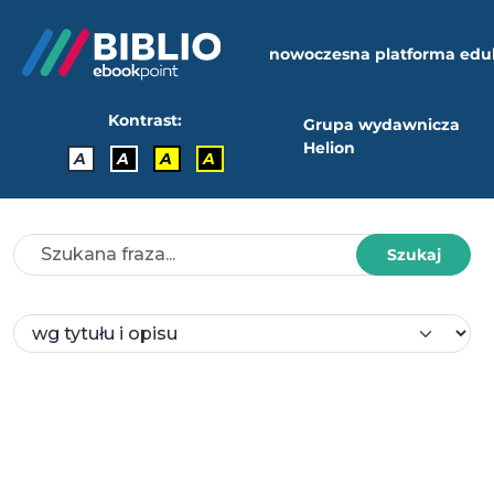
nowoczesna platforma edu
Kontrast:
Grupa wydawnicza
Helion
A
A
A
A
Szukaj