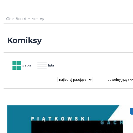
Ebooki
Komiksy
Komiksy
siatka
lista