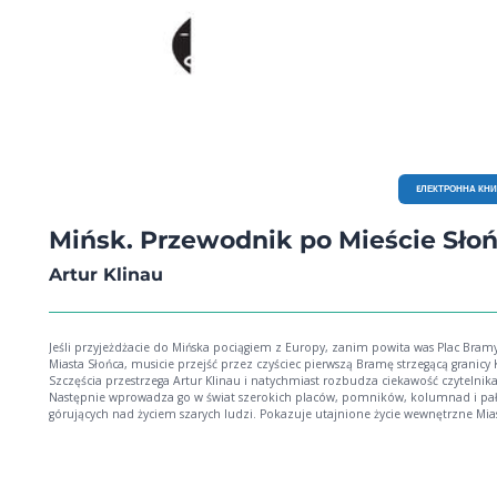
Uniwersytetu Jagiellońskiego, architekt, historyk sztuki, urbanista. Architekt
Województwa Krakowskiego, w latach 2002-2004 Marszałek Małopolski, senator VII
kadencji, obecnie Główny Architekt Rzeszowa. Wyróżniony Medalem Honoro
SARP, Złotą Odznaką Izby Architektów RP oraz samorządową Nagrodą im. J.
Regulskiego. Autor kilku książek eseistycznych (m.in. Architekci i historia, Dypty
włoski, Praca nad krajobrazem, Historia jednego domu), współautor i redaktor 
wydawnictw fachowych (m.in. "Przestrzeń życia Polaków" [raport], Form Follows
Freedom, "Puls Polskiej Architektury", "Architektura Rzeszowa") oraz jednej
ilustrowanej książki dla dzieci (Sierściaki i inne).
EЛЕКТРОННА КН
Mińsk. Przewodnik po Mieście Sło
Artur Klinau
Jeśli przyjeżdżacie do Mińska pociągiem z Europy, zanim powita was Plac Bram
Miasta Słońca, musicie przejść przez czyściec pierwszą Bramę strzegącą granicy Krainy
Szczęścia przestrzega Artur Klinau i natychmiast rozbudza ciekawość czytelnika.
Następnie wprowadza go w świat szerokich placów, pomników, kolumnad i pa
górujących nad życiem szarych ludzi. Pokazuje utajnione życie wewnętrzne Mia
otwarte podwórka stanowiące centrum życia mikrospołeczności, bramy opan
przez filozoficznie nastawionych pijaczków i kobiety-orchidee tęskniące do lep
życia, parki pełne miłości i nienawiści. Ludzie i Miasto są ze sobą nierozerwalni
związani, zniewoleni przez siebie nawzajem. Jednak Mińsk. Przewodnik po Mieście
Słońca jest nie tylko wspaniałym albumem socjalistycznej architektury, lecz tak