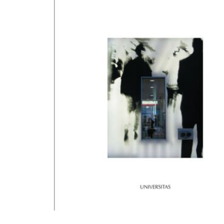
Sopot, Toruń, Poznań, Konin, Kraków i Grodzisk Mazowiecki. Miasta, chcąc być 
programu, muszą przygotować plan działań na rzecz dzieci. Patroni medialni:
Architektura i Biznes, Smak książki, Urbacast Osiemnasta książka z serii MIASTO
SZCZĘŚLIWE