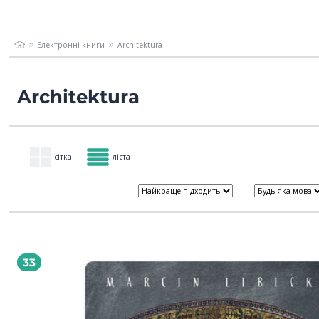
Електронні книги
Architektura
Architektura
сітка
ліста
33