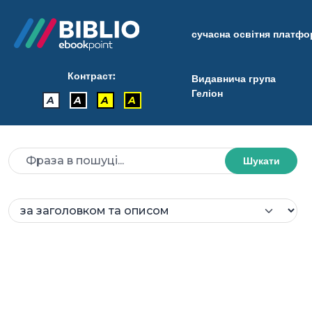
сучасна освітня платф
Контраст:
Видавнича група
Геліон
A
A
A
A
Шукати