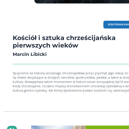
EЛЕКТРОННА КН
Kościół i sztuka chrześcijańska
pierwszych wieków
Marcin Libicki
Spojrzenie na historię wczesnego chrześcijaństwa przez pryzmat jego relacji ze
Są chwile decydujące w dziejach narodów, społeczeństw, państw, a także w dzi
kultury. Niewątpliwie takim momentem w historii sztuki europejskiej był III wie
kiedy chrześcijanie, rozdarci między ikonoklazmem ortodoksji żydowskiej a wi
kulturą grecko-rzymską, dla której wyobrażenie postaci ludzkich czy zwierzęcyc
samą jej istotą, wybrali Grecję i Rzym. Gdyby zdecydowali wówczas inaczej, nie
mielibyśmy następnych kilkunastu wieków wspaniałej sztuki europejskiej. Marc
Libicki w swojej książce analizuje relacje między kościołem chrześcijańskim pie
wieków i sztuką, śledząc jej rozwój od pierwszych zabytków chrześcijańskich d
wspaniałych budowli sakralnych Rawenny i Konstantynopola.