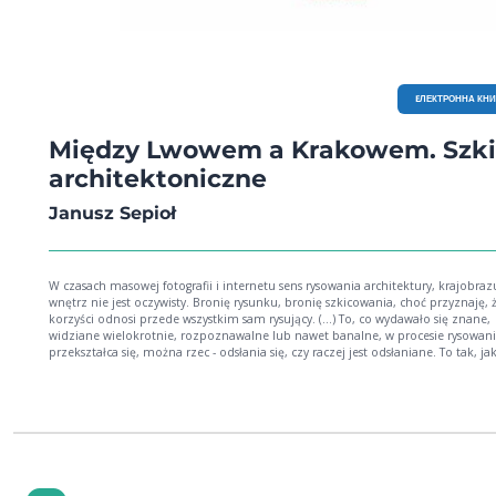
EЛЕКТРОННА КН
Między Lwowem a Krakowem. Szk
architektoniczne
Janusz Sepioł
W czasach masowej fotografii i internetu sens rysowania architektury, krajobraz
wnętrz nie jest oczywisty. Bronię rysunku, bronię szkicowania, choć przyznaję, 
korzyści odnosi przede wszystkim sam rysujący. (...) To, co wydawało się znane,
widziane wielokrotnie, rozpoznawalne lub nawet banalne, w procesie rysowan
przekształca się, można rzec - odsłania się, czy raczej jest odsłaniane. To tak, ja
myśleniem: gdy chcemy sprecyzować i wypowiedzieć myśl, to już nie jest to ta
myśl. Rysuje się, aby zobaczyć, celem i środkiem rysunku jest widzenie... Fragment
Wstępu Dzięki architekturze - pasji i profesji Autora - wyłania się w tej książce kraina,
której próżno szukać na mapach. Granice państw i jednostek administracyjnyc
poszatkowały coś, co ma swoje niekwestionowane kontinuum w krajobrazie i
budowlach właśnie. Dlatego Janusz Sepioł odwołał się nie do wiedzy, lecz do
widzenia, aby tę ciągłość ujawnić i przywrócić. Z recenzji Łukasza Galuska, architekta,
zastępcy dyrektora ds. programowych w Międzynarodowym Centrum Kultury w