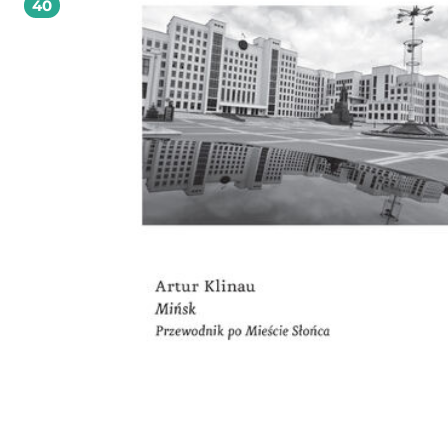
40
Krakowie Książka Janusza Sepioła należy do bardzo rzadkich wydawnictw, w których
autor posługuje się jednocześnie tekstem i własnym rysunkiem. Użyte w tytule
określenie "szkice architektoniczne" nie jest w tym wypadku metaforą. Praca s
swoiste itinerarium - zapis wrażeń i refleksji z miejsc rozsianych pomiędzy dwi
artystycznymi metropoliami: Lwowem i Krakowem. Tytuły poszczególnych rozd
to w ogromnej większości nazwy miejscowości, ale równie dobrze mogłyby to 
nazwiska postaci, których te teksty dotyczą. Niemal za każdym razem pojawia s
jakaś biografia: projektanta, mecenasa, badacza. To opowieści o budowlach,
miejscach i ludziach. Ich wybór nie podlega jakimś sztywnym kryteriom; mot
scalającym jest narracja o artystycznym oddziaływaniu środowiska lwowskiego
(Wydziału Architektury Politechniki Lwowskiej) na obszar zachodniej Galicji w II
połowie XIX i I połowie XX wieku. Książka jest galerią obiektów nieco mniej zna
mniej spopularyzowanych, skupia się na architekturze "drugiego rzutu" bądź t
architekturze mniejszych ośrodków, ukazując je na tle budownictwa w swej
większości anonimowego: drewnianych kościołów, cerkwi, synagog, tworzących
unikalny krajobraz kulturowy tej części Europy. Wydawnictwo w znacznej częśc
dotyczy bezpośrednio kultury Krakowa. Na jego stronach pojawiają się działając
potem migrujący do Lwowa architekci tacy jak Teodor Talowski, Jan Sas-Zubrzyc
Adolf Szyszko-Bohusz czy pochodzący z Lwowa, a działający w Krakowie i na P
Zbigniew Kupiec, bądź też pochodzący z Krakowa a działający w Rzeszowie Ma
Tekielski. Są także znani krakowscy historycy sztuki, jak profesorowie Edward
Dutkiewicz czy Józef T. Frazik. W tym sensie można ją zaliczyć do cracovianów. 
nie jest w żadnej mierze krajoznawczym przewodnikiem ani akademickim skr
czy podręcznikiem. Zachowuje wartość niespiesznej, nieco erudycyjnej gawędy 
stanowi zapis fascynacji różnorodnością architektonicznych form, szkół, nurtów
mód. W jakimś sensie uczy, jak patrzeć na architekturę, a z pewnością jest
przykładem gasnącej tradycji odręcznego, "wrażeniowego" rysowania architektur
w przeróżnych technikach: od akwareli po węgiel. Tworzy bardzo osobisty i
zaskakująco nowatorski obraz architektonicznego dziedzictwa tej części Europ
Środkowej. Janusz Sepioł, ur. 1955 w Gorlicach. Absolwent Politechniki Krakowskiej i