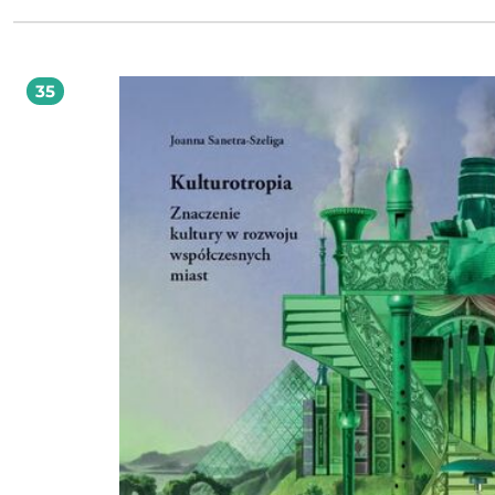
Hosey, opierając się na badaniach i przytaczając własne obserwacje, udowadnia
projektowanie można nazwać zrównoważonym dopiero wtedy, gdy uwzględni
piękno. Książka przedstawia jasny zestaw zasad, które mają wypełnić lukę międ
standardami „dobrego projektu” i „zielonego projektu”. Czy miasto może zmienić
kształt świata? Czy samochód, krzesło, filiżanka albo łyżka może powołać do is
35
nowe nawyki? Czy budynki mogą nas zachęcić do utożsamienia się z miejscem
nas? Autor argumentuje, że nie tylko mogą, ale i powinny. Dlatego oszczędny
energetycznie budynek musi być także przyjemny dla oka, a ekologiczny samo
uwodzić kształtem. Ta książka otworzy oczy wszystkim tym, którzy rozczarowani są
brzydotą farm fotowoltaicznych czy ekologicznych biurowców, pojazdów, ubra
urządzeń. Tematyka książki wpisuje się, w mocno obecne w debacie publicznej
rozważania dotyczące ekologii, zrównoważonego rozwoju i świadomego używa
zasobów naturalnych. Pozwala z większą świadomością przyglądać się otacza
nas światu i zmusza do refleksji na temat projektowania, zarówno pod wzglę
treści, jak i stylu. We wstępie do książki Dominika Janicka pisze o odnowionej, białej
elewacji w geometryczne wzory na wieżowcu przy ul. Lelewela 7-9 w Gdyni. Ksią
Hoseya pozwala nam zrozumieć, dlaczego podoba nam się akurat ten budynek
inne bloki, położone dwie ulice dalej, nikt z nas nie zwróci już uwagi. Kształt zieleni.
O estetyce, ekologii i projektowaniu jest dziesiątym tytułem w serii MIASTO
SZCZĘŚLIWE.