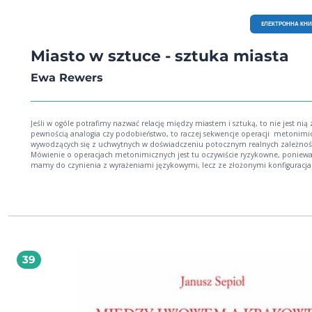
EЛЕКТРОННА КН
Miasto w sztuce - sztuka miasta
Ewa Rewers
Jeśli w ogóle potrafimy nazwać relację między miastem i sztuką, to nie jest nią 
pewnością analogia czy podobieństwo, to raczej sekwencje operacji metonimi
wywodzących się z uchwytnych w doświadczeniu potocznym realnych zależnośc
Mówienie o operacjach metonimicznych jest tu oczywiście ryzykowne, poniewa
mamy do czynienia z wyrażeniami językowymi, lecz ze złożonymi konfiguracj
przekonań i praktyk, które jednak – intencjonalnie lub nie – przylegają do siebi
zastępują się, zawierają się w sobie. Tylko w tym kontekście za rozwinięcie
interpretacji „miasta w sztuce” może zostać uznana interpretacja „sztuki miast
zaś proste odwrócenie: „sztuka w mieście”. Określenie „sztuka miasta” ukrytą
metaforyczność i jawną wieloznaczność zawdzięcza bowiem operacji
metonimicznej. Metafory, symbole, reprezentacje ukrywają się w myśleniu o
związkach sztuki z miastem za – powiedzielibyśmy – solidnymi plecami realnej
współobecności, fizycznych kontaktów, dostrzegalnych związków przyczynowo
39
skutkowych, dwustronnej, aczkolwiek nie w pełni odwracalnej relacji znaczone 
znaczące. Sztuka i miasto nie zostały bowiem uwięzione w lustrzanej metaforz
Sztuka dzisiaj nie jest zwierciadłem rzucanym na ulicei place miasta, a miasto 
sztuce więcej niż kontekst i przestrzeń. Daje żywą, odnawialną metaforę
współczesnego życia, świata, pamięci, porządku i chaosu zarazem: pisarzom i
poetom, malarzom i scenarzystom, performerom i fotografom. (Ze wstępu Ewy