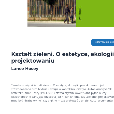
EЛЕКТРОННА КН
Kształt zieleni. O estetyce, ekologii
projektowaniu
Lance Hosey
Tematem książki Kształt zieleni. O estetyce, ekologii i projektowaniu jest
zrównoważona architektura i design w kontekście estetyki. Autor, amerykański
architekt Lance Hosey (1964-2021), stawia czytelnikowi trudne pytania: czy
wszechobecnie panująca brzydota jest nieunikniona, czy „zielone” projektowa
musi być nieatrakcyjne i czy piękno może uratować planetę. Autor argumentuje
ludzka natura kieruje nasze zmysły i uwagę na kształt rzeczy. Piękno nas intrygu
zatrzymuje, działa na emocje. Dlatego ludzie przekonają się do ekologicznych
produktów, budowli i rozwiązań tylko wtedy, jeśli będą miały atrakcyjną formę