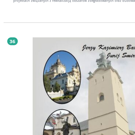
projektach związanych z rewitalizacją obszarów zdegradowanych oraz budow
jakości życia w mieście. Z recenzji prof. dr hab. Grażyny Prawelskiej-Skrzypek, Instytut
Spraw Publicznych Uniwersytetu Jagiellońskiego Może imponować swoboda i
wnikliwość, z jaką Autorka porusza się w omawianej problematyce. Czytelnik
znajdzie tu nie tylko omówienia różnych poglądów i ujęć, lecz także przekonu
przedstawienie ewolucji podejścia do rozwoju miast i syntetyczny opis konsekw
wdrażania różnych konceptów. (...) W rezultacie powstało oryginalne i unikalne
polskiej literaturze kompendium wiedzy o roli kultury w rozwoju współczesny
miast. Jest to praca dobrze przemyślana i ułożona, starannie zredagowana i na
36
ładnym językiem. Z recenzji prof. dr hab. Jerzego Hausnera, Uniwersytet
Ekonomiczny w Krakowie Joanna Sanetra-Szeliga, dr, adiunkt w Instytucie Gospodarki
Przestrzennej i Studiów Miejskich Uniwersytetu Ekonomicznego w Krakowie,
konsultantka w Ośrodku Statystyki Kultury w Urzędzie Statystycznym w Krakowi
Prowadzi badania na temat potencjału społeczno-ekonomicznego kultury,
wykorzystania dziedzictwa kulturowego w procesach innowacji i w dyplomacji 
wpływu megaeventów na miasta historyczne. Autorka i redaktorka publikacji n
temat roli kultury w rozwoju lokalnym, polityki kulturalnej, Europejskich Stolic
Kultury oraz dialogu międzykulturowego.