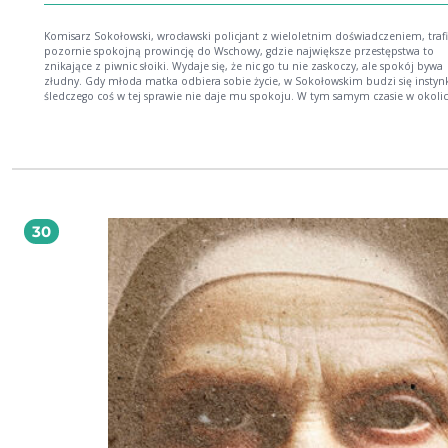
Komisarz Sokołowski, wrocławski policjant z wieloletnim doświadczeniem, traf
pozornie spokojną prowincję do Wschowy, gdzie największe przestępstwa to
znikające z piwnic słoiki. Wydaje się, że nic go tu nie zaskoczy, ale spokój bywa
złudny. Gdy młoda matka odbiera sobie życie, w Sokołowskim budzi się instynkt
śledczego coś w tej sprawie nie daje mu spokoju. W tym samym czasie w okolic
zaczyna kiełkować prawdziwe zło, gdy niepozorny lokalny złodziej nagle zmien
w bezwzględnego oprawcę. Czy komisarzowi uda się odkryć, co tak naprawdę
doprowadziło samobójczynię do ostatecznego kroku? I czy zdoła powstrzymać
zbrodniarza, zanim spirala przemocy pochłonie kolejne niewinne istnienia? Bezsilna
to hipnotyzujący portret miejsca, gdzie zło nie krzyczy ono cicho rośnie tuż po
codzienności.
30