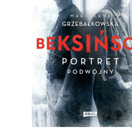
opisanym w książce osiąga swoje cele? Onet.pl: "Zmiana jest koniecznością dla
wszystkich". Wywiad z dr. Grzesiakiem Meloradio.pl: Jak działać skutecznie?
Podpowiada dr Mateusz Grzesiak Well.pl: Dr Mateusz Grzesiak: "Każdy z nas stoi na
ramionach gigantów, którzy w 99,9 proc. popełniali błędy" Silanauki.pl: Recenzja
książki