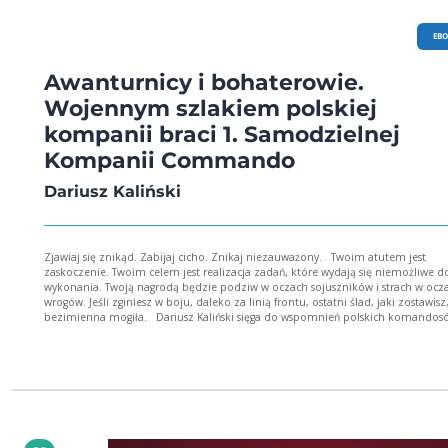
EB
Awanturnicy i bohaterowie.
Wojennym szlakiem polskiej
kompanii braci 1. Samodzielnej
Kompanii Commando
Dariusz Kaliński
Zjawiaj się znikąd. Zabijaj cicho. Znikaj niezauważony. Twoim atutem jest
zaskoczenie. Twoim celem jest realizacja zadań, które wydają się niemożliwe do
wykonania. Twoją nagrodą będzie podziw w oczach sojuszników i strach w oczach
wrogów. Jeśli zginiesz w boju, daleko za linią frontu, ostatni ślad, jaki zostawisz, to
bezimienna mogiła. Dariusz Kaliński sięga do wspomnień polskich komandosów i
źródeł historycznych, by odtworzyć szlak bojowy najbardziej brawurowych pols
specjalsów żołnierzy 1. Samodzielnej Kompanii Commando. Nigdy nie pogodzili
klęską wrześniową, walczyli we Francji, a gdy i ona upadła, przedostawali się do
walczącej samotnie Wielkiej Brytanii. Przeszli rygorystyczną selekcję i mordercze
szkolenie komandoskie. Sam naczelny wódz obiecał im, że będą pierwszymi s
polskich żołnierzy, którzy ponownie pójdą w bój o wolną Europę. Swoim męs
poziomem wyszkolenia dowiedli, że są elitą wojsk alianckich. Zabijali i ginęli. 
ojczyzny nie było im dane wrócić. Oto ich wojenna historia.