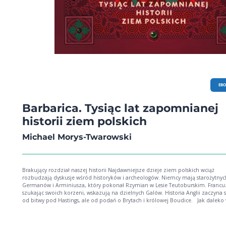
EB
Barbarica. Tysiąc lat zapomnianej
historii ziem polskich
Michael Morys-Twarowski
Brakujący rozdział naszej historii Najdawniejsze dzieje ziem polskich wciąż
rozbudzają dyskusje wśród historyków i archeologów. Niemcy mają starożytnyc
Germanów i Arminiusza, który pokonał Rzymian w Lesie Teutoburskim. Francuz
szukając swoich korzeni, wskazują na dzielnych Galów. Historia Anglii zaczyna s
od bitwy pod Hastings, ale od podań o Brytach i królowej Boudice. Jak daleko w
przeszłość możemy sięgnąć, by odtworzyć dzieje ziem, na których dzisiaj żyjem
Jakie plemiona zamieszkiwały dziki obszar między Odrą a Bugiem, zanim na t
terenach pojawiło się chrześcijaństwo? Skąd Rzymianie czerpali informacje o terenach