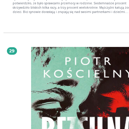
potwierdziło, że było sprawcami przemocy w rodzinie. Siedemnaście procent
skrzywdziło bliskich kilka razy, a trzy procent wielokrotnie. Mężczyźni katują żony i
dzieci. Bici synowie dorastają i znęcają się nad swoimi partnerkami i dziećmi.
Krzywdzone dziewczynki wpadają w szpony toksycznych mężów. Dorosłe dziec
dręczą zniedołężniałych rodziców. Silniejsi terroryzują słabszych, zdrowi
niepełnosprawnych, ci, którzy mają władzę, kontrolują i ranią swoich podopie
Przez nasze domy płynie rzeka agresji, bólu, cierpienia i nienawiści. Oficjalne st
to wierzchołek góry lodowej. Napisałem tę książkę, by pokazać, co kryje się pod
spodem jak wygląda prawdziwe oblicze przemocy domowej. Jacek Hołub
29