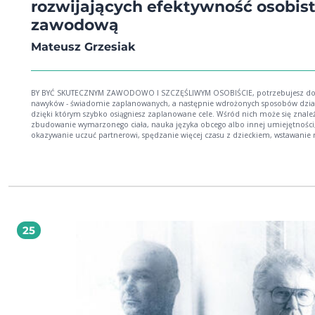
rozwijających efektywność osobist
zawodową
Mateusz Grzesiak
BY BYĆ SKUTECZNYM ZAWODOWO I SZCZĘŚLIWYM OSOBIŚCIE, potrzebujesz dobrych
nawyków - świadomie zaplanowanych, a następnie wdrożonych sposobów dział
dzięki którym szybko osiągniesz zaplanowane cele. Wśród nich może się znale
zbudowanie wymarzonego ciała, nauka języka obcego albo innej umiejętności
okazywanie uczuć partnerowi, spędzanie więcej czasu z dzieckiem, wstawanie 
lub zmiana nawyków żywieniowych. Dzięki odpowiedniej wiedzy jesteś w stani
przeprogramować swój mózg tak, by zmienił niesłużące Ci myśli, emocje i
zachowania na takie, które są zdrowe dla Ciebie i Twoich bliskich. Jak to zrobić,
dowiesz się z tej książki. Mateusz Grzesiak w KULISACH SUKCESU: Jedynka Polskie
Radio: Brak równowagi między życiem prywatnym i pracą. Efekt: wypalenie z
Polskie Radio Dzieciom: Jak budować swój własny sukces? Język korzyści i nie ty
Dziendobry.tvn.pl: Dlaczego Polacy nie lubią poniedziałków? "Kobiety w tym d
czują się najmniej atrakcyjne" Psychologiaprzykawie.pl: Jak myśleć pozytywnie?
25
Rosnijwsile.pl: Jak być skutecznym? Niech efektywność wejdzie Ci w nawyk!
Pulshr.pl: W pracy sami pozycjonujemy się niżej. To problem społeczny i ogro
błąd Pulshr.pl: Nasz życiowy "prime time" zaczyna się w wieku 45 lat Onet.pl/styl-
zycia: Jak myśleć pozytywnie? Empik.com: Książki na wieczór. Wielki Buk poleca
poradniki Empik.com: Postaw na rozwój osobisty! Które poradniki warto przeczytać?
Innpoland.pl: Małżeństwo, kariera, zdrowie, finanse. Ekspert podpowiada, jak
planować życie z sukcesem Onet w domu: Małgorzata Ohme rozmawia m.in z
Mateuszem Grzesiakiem o psychologii, życiu, gotowaniu, zabawie, wolnym czas
rodzinie... Psychologiaprzykawie.pl: Czy Mateusz Grzesiak dzięki narzędziom