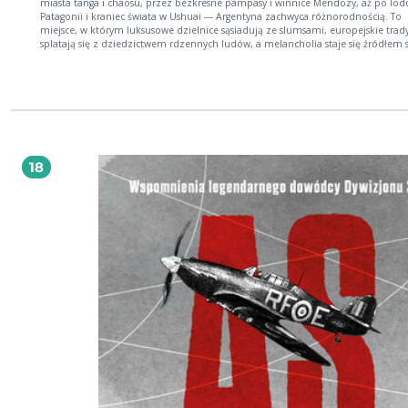
miasta tanga i chaosu, przez bezkresne pampasy i winnice Mendozy, aż po lo
Patagonii i kraniec świata w Ushuai ― Argentyna zachwyca różnorodnością. To
miejsce, w którym luksusowe dzielnice sąsiadują ze slumsami, europejskie trad
splatają się z dziedzictwem rdzennych ludów, a melancholia staje się źródłem si
sztuki. Ta książka odkrywa Argentynę w całej jej pełni ― barwną, pełną sprzeczności,
nieprzewidywalną i namiętną. Pokazuje kraj, który nieustannie szuka swojej
tożsamości, a jednocześnie uczy, jak czerpać radość z codzienności.
18