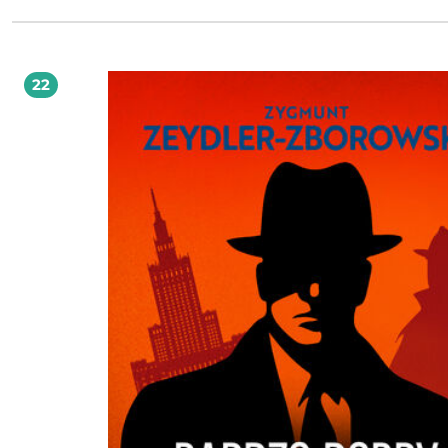
leżących na południowy wschód od limesów imperium? Z kim prowadzili wojny i
zawierali przymierza Lugiowie? Czy Krak był tylko bohaterem stworzonym przez
wyobraźnię mistrza Wincentego i ile ukrytej prawdy jest w legendzie o wawelsk
smoku? Wciąż więcej jest pytań niż odpowiedzi. Mimo to Michael Morys-Twarowski
podejmuje się trudu ułożenia niezwykłej mozaiki. Sięga do rzymskich źródeł i 
22
archeologów, by dopisać brakujący rozdział polskiej historii.