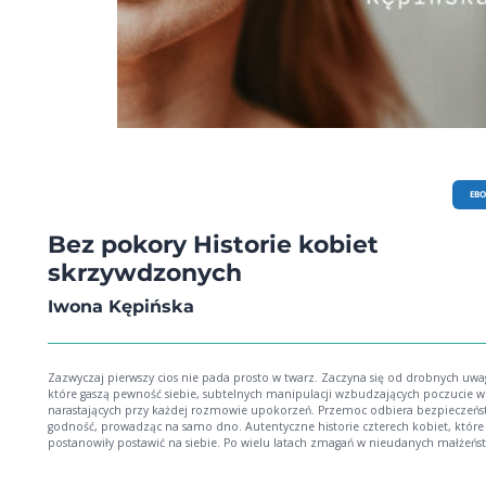
EB
Bez pokory Historie kobiet
skrzywdzonych
Iwona Kępińska
Zazwyczaj pierwszy cios nie pada prosto w twarz. Zaczyna się od drobnych uwa
które gaszą pewność siebie, subtelnych manipulacji wzbudzających poczucie wi
narastających przy każdej rozmowie upokorzeń. Przemoc odbiera bezpieczeńs
godność, prowadząc na samo dno. Autentyczne historie czterech kobiet, które
postanowiły postawić na siebie. Po wielu latach zmagań w nieudanych małżeńs
mimo głębokich traum, odnalazły siłę, aby odzyskać kontrolę nad własnym życ
Dziś, odważniejsze niż kiedykolwiek, opowiadają o swojej drodze od strachu d