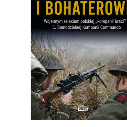
obserwacji Michała Książka zawiera się ogrom czułości. I właśnie na czułości
zbudowana jest ta znakomita książka. Po jej przeczytaniu będziecie się
przemieszczać po mieście dwa razy wolniej i będzie was bolał kark od zadzier
głowy do góry. Do tego ciągle brudne kolana od przykucania i błoto na butach.
Powiększy się też wasz codzienny bagaż zaczniecie nosić ze sobą lornetkę i lupkę oraz
prawdopodobnie jakiś atlas do oznaczania napotkanych roślin i zwierząt. FILIP
SPRINGER Kiedy Michał Książek, nie wiadomo, jakim sposobem, łazi nie po
puszczach, a po Marszałkowskiej w Warszawie, to i tu też pisze wspaniały dzien
dokumentujący życie miejskiej przyrody. Czytajcie i patrzcie. Patrzcie i czytajcie
URSZULA ZAJĄCZKOWSKA W przypadku Atlasu dziur i szczelin słowo polecam 
zdecydowanie za mało. Ta książka otwiera oczy i pozwala dostrzec życie, na kt
codziennym pędzie nie zwracamy uwagi. To także kopalnia wiedzy o dzikiej
przyrodzie rozwijającej się cicho w miejskiej przestrzeni i lektura zwracająca u
problemy i wyzwania wynikające z naszej ekspansji i zmian klimatu. MARCIN
KOSTRZYŃSKI