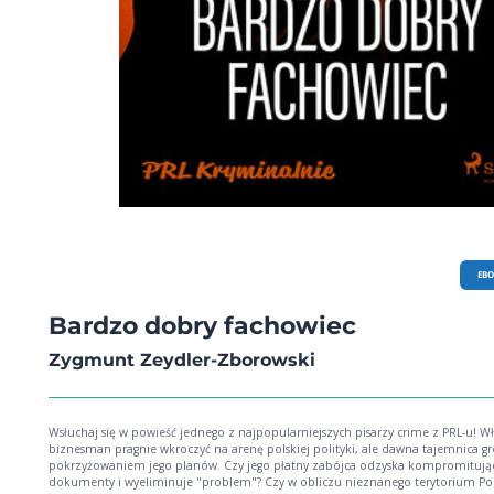
EB
Bardzo dobry fachowiec
Zygmunt Zeydler-Zborowski
Wsłuchaj się w powieść jednego z najpopularniejszych pisarzy crime z PRL-u! Wł
biznesman pragnie wkroczyć na arenę polskiej polityki, ale dawna tajemnica gr
pokrzyżowaniem jego planów. Czy jego płatny zabójca odzyska kompromitują
dokumenty i wyeliminuje "problem"? Czy w obliczu nieznanego terytorium Pols