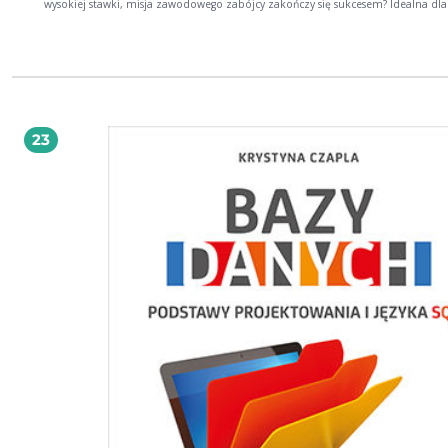
wysokiej stawki, misja zawodowego zabójcy zakończy się sukcesem? Idealna dla
czytelniczek i czytelników Marka Krajewskiego i Joe Alexa! Język, postacie i pogl
zawarte w tej publikacji nie odzwierciedlają poglądów ani opinii wydawcy. Ut
charakter publikacji historycznej, ukazującej postawy i tendencje charakterysty
dla czasów, z których pochodzi. PRL kryminalnie PRL kryminalnie - seria składająca się
z powieści milicyjnych najbardziej poczytnych autorek i autorów czasów PRL.
Zygmunt Zeydler-Zborowski (1911-2000) znany z kryminałów PRL z majorem
Downarem w roli głównej. Pochowany na warszawskich Powązkach.
23