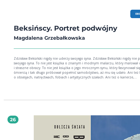
EB
Beksińscy. Portret podwójny
Magdalena Grzebałkowska
Zdzisław Beksiński nigdy nie uderzy swojego syna. Zdzisław Beksiński nigdy nie przytuli
swojego syna. To nie jest książka o znanym i modnym malarzu, który malował
i straszne obrazy. To nie jest książka o jego mrocznym synu, który fascynował si
śmiercią i tak długo próbował popełnić samobójstwo, aż mu się udało. Ani też 
o obsesjach, natręctwach, fobiach i artystycznych szałach. Ani też o karierze,
pieniądzach, wystawach i krytykach. To nie jest książka o dziwnych uczuciowych
związkach, fascynacji muzyką i filmem oraz nowymi technologiami. To nawet ni
książka o ludziach, którzy pisali dużo listów. To książka o miłości o jej poszukiwaniu i
nieumiejętności wyrażenia. I o samotności tak wielkiej, że staje się murem, przez
który nikt nie może się przebić. O tym, że czasem bardzo chcemy, ale nie wych
O tym, że życie czasami przypomina śmierć, a śmierć życie.
26