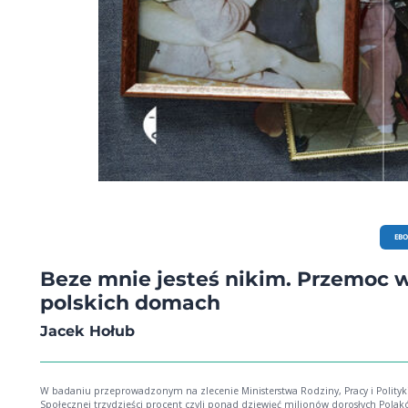
EB
Beze mnie jesteś nikim. Przemoc 
polskich domach
Jacek Hołub
W badaniu przeprowadzonym na zlecenie Ministerstwa Rodziny, Pracy i Polityk
Społecznej trzydzieści procent czyli ponad dziewięć milionów dorosłych Polaków