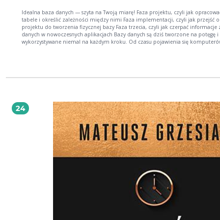
Idealna baza danych — szyta na Twoją miarę! Faza projektu, czyli jak opracować
tabele i określić zależności między nimi Faza implementacji, czyli jak przejść od
projektu do tworzenia fizycznej bazy Faza trzecia, czyli jak czerpać informacje z bazy
danych w nowoczesnych aplikacjach Bazy danych są dziś tworzone na potęgę i
wykorzystywane niemal na każdym kroku. Od czasu pojawienia się komputer
osobistych, internetu i potężnych serwerów ilość danych wymagających zapisani
przetworzenia wciąż wzrasta, a ich sensowne posegregowanie, zapewnienie
integralności, łatwości przeszukiwania i możliwości analizowania to umiejętno
wagę złota. Jeśli chcesz ją zdobyć lub udoskonalić, ta książka na pewno Ci w ty
pomoże. Znajdziesz tu klarowne, jasne informacje dotyczące kolejnych etapów
projektowania oraz implementacji bazy danych, z podziałem na dwie odrębn
metody — modelowanie i normalizację. Poznasz obszerne podstawy języka S
pojęcia, typy danych, składnię i całe zestawy poleceń — i na konkretnych przyk
24
zobaczysz, jak używać tego języka. Zrozumiesz też, do czego służy język zapytań
można zrobić przy użyciu języka DML. To pozwoli Ci z łatwością wykonać ćwicz
utrwalające, a gdy skończysz będziesz gotowy zmierzyć się z budową własnej ba
Modelowanie logiczne Normalizacja danych Język baz danych SQL Język zapytań DQL
— polecenie SELECT Język manipulowania danymi — DML Język definiowania danych
— DDL Proces logowania do bazy Twoje dane w dobrej bazie to klucz do sukc