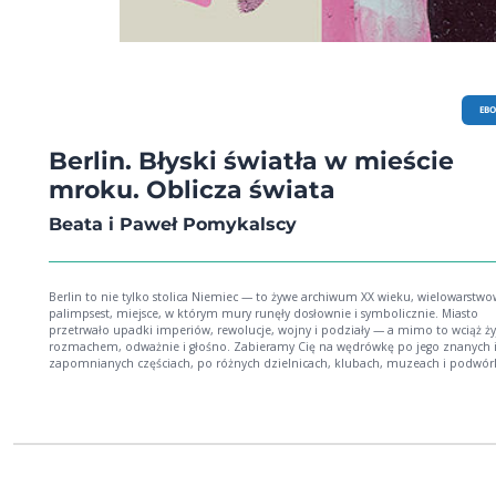
EB
Berlin. Błyski światła w mieście
mroku. Oblicza świata
Beata i Paweł Pomykalscy
Berlin to nie tylko stolica Niemiec — to żywe archiwum XX wieku, wielowarstwo
palimpsest, miejsce, w którym mury runęły dosłownie i symbolicznie. Miasto
przetrwało upadki imperiów, rewolucje, wojny i podziały — a mimo to wciąż ży
rozmachem, odważnie i głośno. Zabieramy Cię na wędrówkę po jego znanych 
zapomnianych częściach, po różnych dzielnicach, klubach, muzeach i podwór
To opowieść o mieście, które wciąż się buduje - nie tylko fizycznie, ale i ducho
którym historia nie kurzy się w archiwach, lecz wraca w codzienności mieszkań
ulicznych muralach i w miejskim krajobrazie. Pokazujemy Berlin taki, jaki jest
naprawdę — nieokiełznany, nieoczywisty, pełen energii, nieustannie poszukują
własnej tożsamości. Bo Berlin nie próbuje być piękny ani idealny. Jest prawdziw
Surowy, wielokulturowy, wolny. To zaproszenie do zanurzenia się w Berlinie —
mieście, które trzeba nie tylko zobaczyć, ale i poczuć. To książka dla tych, któr
miasta z przeszłością i z charakterem. Dla tych, którzy nie szukają przewodnika