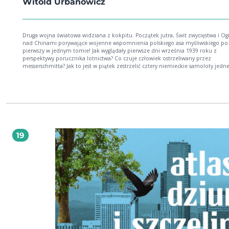
Witold Urbanowicz
Druga wojna światowa widziana z kokpitu. Początek jutra, Świt zwycięstwa i Og
nad Chinami­ porywające wojenne wspomnienia polskiego asa myśliwskiego po raz
pierwszy w jednym tomie! Jak wyglądały pierwsze dni września 1939 roku z
perspektywy porucznika lotnictwa? Co czuje człowiek ostrzeliwany przez
messerschmitta? Jak to jest w piątek zestrzelić cztery niemieckie samoloty jednego
dnia, a w poniedziałek powtórzyć ten wyczyn? Jak wygląda powietrzny pojedyn
kamikadze? Co myśli pilot, gdy widzi ciało zestrzelonego wroga spadające do 
rekinów oceanu? O swoich wojennych przygodach, od pierwszych dni kampani
wrześniowej, przez bitwę o Anglię w składzie Dywizjonu 303, aż do walk z
Japończykami w słynnej formacji Latające Tygrysy, opowiada jeden z
najskuteczniejszych pilotów myśliwskich w naszej historii. Witold Urbanowicz
wspaniale walczył i jeszcze lepiej pisał. Lektura obowiązkowa dla każdego fana
lotnictwa. Witold Urbanowicz (19081996) polski lotnik i as myśliwski. W czasie bitwy o
19
Anglię dowodził Dywizjonem 303. Od 1943 roku walczył jako jedyny polski lotn
froncie japońsko-chińskim. W 1995 roku prezydent Lech Wałęsa mianował go
generałem lotnictwa polskiego.