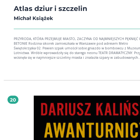
Atlas dziur i szczelin
Michał Książek
PRZYRODA, KTÓRA PRZEJMUJE MIASTO, ZACZYNA OD NAJMNIEJSZYCH PĘKNIĘĆ
BETONIE Rodzina sikorek zamieszkała w Warszawie pod adresem Metro
Świętokrzyska 02. Pewien szpak umościł sobie gniazdo w bombowcu z Muzeu
Lotnictwa. Wróble wprowadziły się do starego neonu TEATR DRAMATYCZNY. Przyroda
wcisnęła się w najmniejsze szczeliny miasta i znalazła szpary w zabudowanych
metropoliach. Zazieleniła dziury chodnikowe, o które potykamy się śpiesząc d
pracy. Ten świat, którego nie dostrzegamy na co dzień, oczarowuje jeśli tylko
znajdziemy chwilę, żeby go odkryć. Michał Książek zabiera nas na spacer po do
znanych ulicach i zachęca, by patrzeć uważniej. Tropi sekretne życie ukryte wśr
betonu i schowane za neonami wielkich miast. Z przewrotnym poczuciem h
opowiada o nieoczywistych przestrzeniach miejskich, w których rozgościła się n
Bar, gdzie pije się nalewkę, ławki, gdzie pije się wódkę oraz krzak za przystank
gdzie się sika. Wszystkie okazują się czymś innym Wyśpiewanym terytorium,
20
wyszukanym domem, starannie wybranym spośród wielu miejscem. Terytoriu
lęgowym. Samiec sikory modrej śpiewa w ciągu dnia nawet pięć godzin, by wyś
sobie dom. ATLAS DZIUR I SZCZELIN TO HYMN NA CZEŚĆ MIEJSKIEJ PRZYRODY Michał
Książek poza ogromną wiedzą przyrodniczą ma duszę poety, która pozwala m
wspaniały, dziecięcy wręcz zachwyt nad najpospolitszą formą życia. Wrona siwa
okolic Placu Defilad, modraszka z parku, rdest ptasi kiełkujący między beton
płytami Michał zajrzy w każdą dziurę i szczelinę i wszędzie znajdzie coś
fascynującego. Mówię wam, zaglądajcie z nim w te dziury i szczeliny, bo poka
naprawdę niezwykły świat miejskiej przyrody. ADAM WAJRAK W każdej przyrodniczej