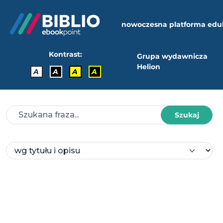
nowoczesna platforma edu
Kontrast:
Grupa wydawnicza
Helion
A
A
A
A
Szukaj