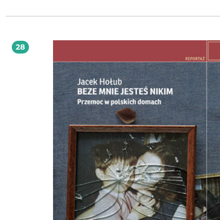
wolności, aby dodać otuchy tym, które czują się uwięzione, uczulić na ignoro
sygnały i przedstawić społeczeństwu swoją perspektywę. Bo każda z nas ma pra
stworzyć nowy początek. Iwona Kępińska specjalistka terapii pedagogicznej,
oligofrenopedagog, logopeda, trener oddechu, studentka psychologii i pracown
socjalny. Zarządza przedszkolem w Głogowie, koordynując i prowadząc działa
wspierające dzieci z orzeczeniami o niepełnosprawności. Prowadzenie w przesz
28
Niebieskich Kart oraz możliwość wysłuchania historii kobiet skrzywdzonych
przyczyniły się do wyznaczenia celu zawodowego, jak i prywatnego, jakim jest
zapewnienie wsparcia po traumatycznych przeżyciach związanych z szeroko
pojmowaną przemocą.