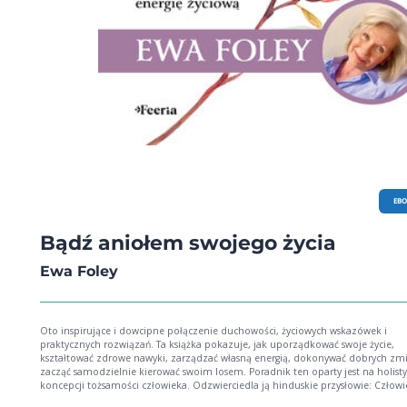
EB
Bądź aniołem swojego życia
Ewa Foley
Oto inspirujące i dowcipne połączenie duchowości, życiowych wskazówek i
praktycznych rozwiązań. Ta książka pokazuje, jak uporządkować swoje życie,
kształtować zdrowe nawyki, zarządzać własną energią, dokonywać dobrych zmi
zacząć samodzielnie kierować swoim losem. Poradnik ten oparty jest na holistycznej
koncepcji tożsamości człowieka. Odzwierciedla ją hinduskie przysłowie: Człowie
jak dom o czterech pokojach. Jest w nim pokój ciała, pokój umysłu, pokój emoc