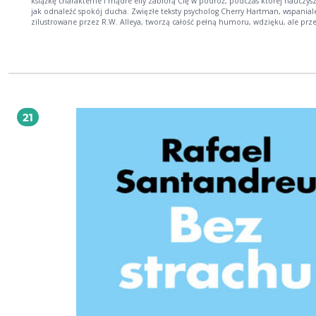
książkę charakterne i mądre elfy zabiorą Cię w podróż, podczas której nauczysz 
jak odnaleźć spokój ducha. Zwięzłe teksty psycholog Cherry Hartman, wspanial
zilustrowane przez R.W. Alleya, tworzą całość pełną humoru, wdzięku, ale prz
wszystkim porad, jak dbać o własną duszę. Książeczka Bądź dla siebie dobry spotkała
się z tak dużym zainteresowaniem, że szybko pojawiło się więcej książek Elf-help
pogotowie), które niedługo pojawią się również w Polsce! Polskie wydanie w
tłumaczeniu wybitnego poety Ernesta Brylla.
21