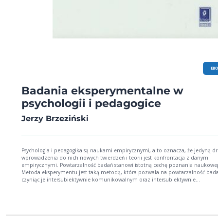
EB
Badania eksperymentalne w
psychologii i pedagogice
Jerzy Brzeziński
Psychologia i pedagogika są naukami empirycznymi, a to oznacza, że jedyną d
wprowadzenia do nich nowych twierdzeń i teorii jest konfrontacja z danymi
empirycznymi. Powtarzalność badań stanowi istotną cechę poznania naukowe
Metoda eksperymentu jest taką metodą, która pozwala na powtarzalność bada
czyniąc je intersubiektywnie komunikowalnym oraz intersubiektywnie
kontrolowalnym i dostarcza wiedzy o najwyższym stopniu pewności. Podręczn
wprowadza Czytelnika - studenta psychologii, pedagogiki i dyscyplin pokrewnyc
socjologii) - w podstawy eksperymentu zarówno laboratoryjnego, jak i terenowe
opartego na porównaniach dwugrupowych i na porównaniach wielogrupowych
(odwołującego się do statystycznego modelu analizy wariancji). Obejmuje on 