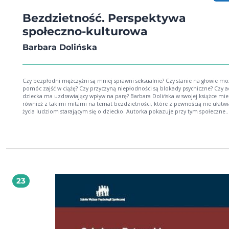
Bezdzietność. Perspektywa
społeczno-kulturowa
Barbara Dolińska
Czy bezpłodni mężczyźni są mniej sprawni seksualnie? Czy stanie na głowie może
pomóc zajść w ciążę? Czy przyczyną niepłodności są blokady psychiczne? Czy adopcja
dziecka ma uzdrawiający wpływ na parę? Barbara Dolińska w swojej książce mierzy się
również z takimi mitami na temat bezdzietności, które z pewnością nie ułatwi
życia ludziom starającym się o dziecko. Autorka pokazuje przy tym społeczne
spostrzeganie bezdzietności, która okazuje się mocno uwikłana w realia zaró
kulturowe oraz religijne, jak i ekonomiczne. Śledząc doniesienia medialne na temat
bezdzietności, można odnieść wrażenie, że istnieją tylko dwa niezależne od sie
wzajemnie się wykluczające sposoby jej doświadczania. Jeden z nich polega na
bezdzietności z wyboru, utożsamianej z postawą wykluczającą posiadanie dzie
traktowanych jako zbędny balast i przeszkoda w korzystaniu z przyjemności ży
Drugi - na desperackiej walce o dziecko, którego mimo usiłowań nie można mi
samym bezdzietność jest utożsamiana albo ze strategią życiową DINK (double
23
no kids), albo ze stosowaniem procedury pozaustrojowej po tym, jak inne me
leczenia okazały się nieskuteczne. Jednakże obie te sytuacje ilustrują skrajności
doświadczaniu braku potomstwa stanowią dwa krańce kontinuum bezdzietności.
Książka dr Barbary Dolińskiej pt. Bezdzietność. Perspektywa społeczno-kulturow
pracą wyjątkową. Przedstawia ona bowiem problem bezdzietności nie tylko w
całościowy, rzetelny, ale również, o co wcale nie jest łatwo, bardzo interesujący. Prof
Alicja Kuczyńska Barbara Dolińska - jest adiunktem w Zakładzie Psychologii Klinicznej i