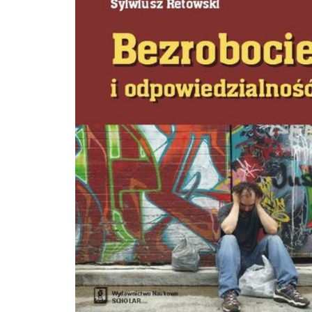
Zdrowia na Uniwersytecie Wrocławskim. Jest doktorem nauk medycznych z dzi
medycyny i psychologii klinicznej. Jej zainteresowania naukowe obejmują
psychopatologię, konsekwencje przeżywania kataklizmów i katastrof w wymiar
społecznym i personalnym, pozafarmakologiczne wyznaczniki skuteczności le
oraz psychologię prokreacji, ze szczególnym uwzględnieniem bezdzietności i je
percepcji społecznej. Autorka książki Placebo. Dlaczego działa coś, co nie dział
(2011).