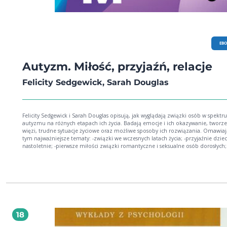
EB
Autyzm. Miłość, przyjaźń, relacje
Felicity Sedgewick, Sarah Douglas
Felicity Sedgewick i Sarah Douglas opisują, jak wyglądają związki osób w spekt
autyzmu na różnych etapach ich życia. Badają emocje i ich okazywanie, tworz
więzi, trudne sytuacje życiowe oraz możliwe sposoby ich rozwiązania. Omawiaj
tym najważniejsze tematy: -związki we wczesnych latach życia; -przyjaźnie dziecięce i
nastoletnie; -pierwsze miłości związki romantyczne i seksualne osób dorosłych; -
związki osób LGBTQ+; -związki z bliższą i dalszą rodziną; -problemy starości. Autyzm.
Miłość, przyjaźń, relacje, oferuje również praktyczne zalecenia skierowane zar
osób autystycznych, jak i nieautystycznych - dotyczące tego, jak osiągnąć zdrowe
satysfakcjonujące związki międzyludzkie. Przewodnik po relacjach osób autystycznych
na przestrzeni życia, łączący wiedzę naukową z osobistymi doświadczeniami a
i osób w spektrum autyzmu. Wnikliwe spojrzenie na spektrum autyzmu z
perspektywy związków i relacji. Izabela Hnidziuk-Machnica, dyrektor zarządzająca
Fundacji Aleklasa
18