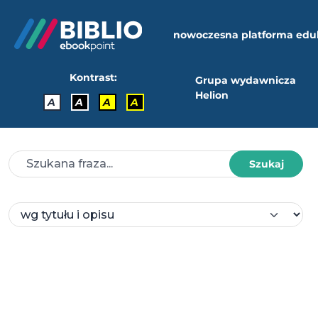
nowoczesna platforma edu
Kontrast:
Grupa wydawnicza
Helion
A
A
A
A
Szukaj