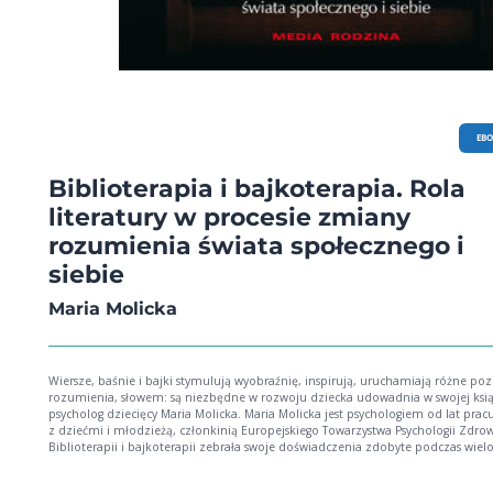
EB
Biblioterapia i bajkoterapia. Rola
literatury w procesie zmiany
rozumienia świata społecznego i
siebie
Maria Molicka
Wiersze, baśnie i bajki stymulują wyobraźnię, inspirują, uruchamiają różne po
rozumienia, słowem: są niezbędne w rozwoju dziecka udowadnia w swojej książce
psycholog dziecięcy Maria Molicka. Maria Molicka jest psychologiem od lat pracującym
z dziećmi i młodzieżą, członkinią Europejskiego Towarzystwa Psychologii Zdro
Biblioterapii i bajkoterapii zebrała swoje doświadczenia zdobyte podczas wielo
pracy terapeutycznej. W pierwszej części tej publikacji dowodzi, że rola książek,
opowiadań, baśni czy też narracji jest nie do przecenienia w budowaniu tożsa