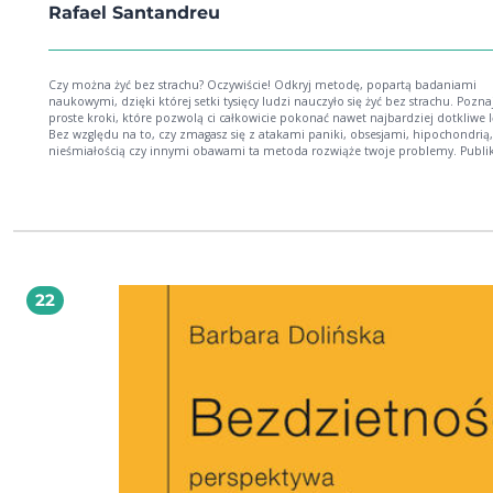
Rafael Santandreu
Czy można żyć bez strachu? Oczywiście! Odkryj metodę, popartą badaniami
naukowymi, dzięki której setki tysięcy ludzi nauczyło się żyć bez strachu. Pozna
proste kroki, które pozwolą ci całkowicie pokonać nawet najbardziej dotkliwe l
Bez względu na to, czy zmagasz się z atakami paniki, obsesjami, hipochondrią,
nieśmiałością czy innymi obawami ta metoda rozwiąże twoje problemy. Publikacja
skierowana jest do osób, które pragną wyeliminować strach ze swojego życia. Dz
wskazówkom zawartym w książce, całkowicie odmienią swoje myślenie, oczyszc
uzdrowią swój umysł. Odkryją drogę do rozwoju osobistego, gdzie czeka ich ra
spokój i spełnienie. Dzięki temu odmienią swoje życie raz na zawsze i staną się
wolnymi, szczęśliwymi i silnymi ludźmi. Już teraz wkrocz na drogę życia bez str
Ponad milion ludzi zmieniło swoje życie dzięki Rafaelowi. Ty będziesz następny
Rafael Santandreu jest popularnym hiszpańskim profesorem psychologii. Po
ukończeniu studiów w Barcelonie i Anglii prowadził kursy na Uniwersytecie R
22
Llulla. Pracował u boku słynnego psychologa Giorgio Nardone w jego legendar
Centro di Terapia Breve we Włoszech. Obecnie dzieli swoją pracę pomiędzy
psychoterapię z pacjentami jego wielką pasję i kształcenie lekarzy i psychologów.
Zdobył zaufanie pacjentów z całego świata, którym udziela konsultacji osobiśc
online. Jest autorem kilku książek m.in. Być szczęśliwym na Alasce i Wszystko je
łatwiejsze, niż nam się wydaje, które są cenione przez specjalistów i czytelnikó
całym świecie.