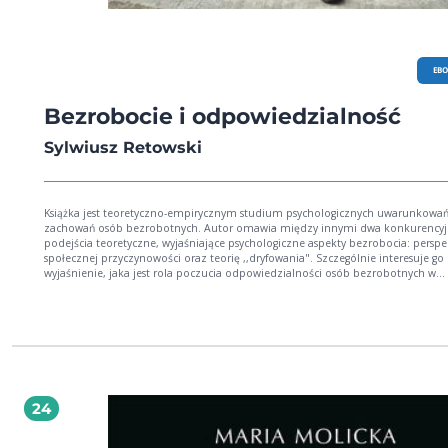
EB
Bezrobocie i odpowiedzialność
Sylwiusz Retowski
Książka jest teoretyczno-empirycznym studium psychologicznych uwarunkowa
zachowań osób bezrobotnych. Autor omawia między innymi dwa konkurency
podejścia teoretyczne, wyjaśniające psychologiczne aspekty bezrobocia: persp
społecznej przyczynowości oraz teorię ,,dryfowania". Szczególnie interesuje go
wyjaśnienie, jaka jest rola poczucia odpowiedzialności osób bezrobotnych w
radzeniu sobie z własnym bezrobociem. W książce wiele miejsca poświęcono opisowi
nowych zjawisk społecznych na rynku pracy. Bardzo cenne są rozważania doty
psychologicznych konsekwencji niepewności pracy oraz nieadekwatnego
zatrudnienia. Z przeprowadzonych analiz wynika, że zjawiska te występują już w
masowej i znacząco obniżają jakość dostępnych na rynku zasobów pracy.
Interdyscyplinarność poruszanej tematyki powoduje, że odbiorcami tej książk
być pracownicy naukowi i studenci wielu kierunków nauk społecznych, zwłaszc
psychologii, socjologii, polityki społecznej; winna także zainteresować szerokie grono
24
praktyków realizujących politykę społeczną państwa wobec osób bezrobotnych
współczesnym świecie pogłębiona wiedza na te tematy jest niezwykle potrzebn
tylko z naukowego, lecz także praktycznego punktu widzenia.