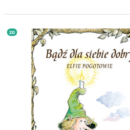
pokój ducha, a duchowa przewodniczka Ewa Foley prowadzi cię przez: oczyszczanie
ciała fizycznego, doskonalenie umysłu, mądre zrządzanie emocjami, wzmacnianie
ducha. W każdej chwili możesz zacząć swoje życie od nowa, robiąc porządki w domu
swojej tożsamości według wskazówek Ewy Foley, a jakość twojego życia znacząc
wzrośnie. W książce znajdziesz między innymi: przepisy na poprawę zdrowia,
wzmacniające umiejętności, diety energetyczne, motywację do realizowania marzeń,
ścieżki serca, medytacje, afirmacje, modlitwy.
20