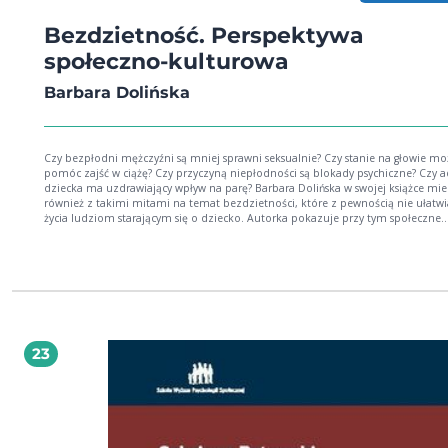
Bezdzietność. Perspektywa
społeczno-kulturowa
Barbara Dolińska
Czy bezpłodni mężczyźni są mniej sprawni seksualnie? Czy stanie na głowie może
pomóc zajść w ciążę? Czy przyczyną niepłodności są blokady psychiczne? Czy adopcja
dziecka ma uzdrawiający wpływ na parę? Barbara Dolińska w swojej książce mierzy się
również z takimi mitami na temat bezdzietności, które z pewnością nie ułatwi
życia ludziom starającym się o dziecko. Autorka pokazuje przy tym społeczne
spostrzeganie bezdzietności, która okazuje się mocno uwikłana w realia zaró
kulturowe oraz religijne, jak i ekonomiczne. Śledząc doniesienia medialne na temat
bezdzietności, można odnieść wrażenie, że istnieją tylko dwa niezależne od sie
wzajemnie się wykluczające sposoby jej doświadczania. Jeden z nich polega na
bezdzietności z wyboru, utożsamianej z postawą wykluczającą posiadanie dzie
traktowanych jako zbędny balast i przeszkoda w korzystaniu z przyjemności ży
Drugi - na desperackiej walce o dziecko, którego mimo usiłowań nie można mi
samym bezdzietność jest utożsamiana albo ze strategią życiową DINK (double
23
no kids), albo ze stosowaniem procedury pozaustrojowej po tym, jak inne me
leczenia okazały się nieskuteczne. Jednakże obie te sytuacje ilustrują skrajności
doświadczaniu braku potomstwa stanowią dwa krańce kontinuum bezdzietności.
Książka dr Barbary Dolińskiej pt. Bezdzietność. Perspektywa społeczno-kulturow
pracą wyjątkową. Przedstawia ona bowiem problem bezdzietności nie tylko w
całościowy, rzetelny, ale również, o co wcale nie jest łatwo, bardzo interesujący. Prof
Alicja Kuczyńska Barbara Dolińska - jest adiunktem w Zakładzie Psychologii Klinicznej i