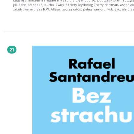
książkę charakterne i mądre elfy zabiorą Cię w podróż, podczas której nauczysz 
jak odnaleźć spokój ducha. Zwięzłe teksty psycholog Cherry Hartman, wspanial
zilustrowane przez R.W. Alleya, tworzą całość pełną humoru, wdzięku, ale prz
wszystkim porad, jak dbać o własną duszę. Książeczka Bądź dla siebie dobry spotkała
się z tak dużym zainteresowaniem, że szybko pojawiło się więcej książek Elf-help
pogotowie), które niedługo pojawią się również w Polsce! Polskie wydanie w
tłumaczeniu wybitnego poety Ernesta Brylla.
21