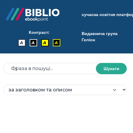
сучасна освітня платф
Контраст:
Видавнича група
Геліон
A
A
A
A
Шукати