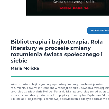
EЛЕКТРОННА КН
Biblioterapia i bajkoterapia. Rola
literatury w procesie zmiany
rozumienia świata społecznego i
siebie
Maria Molicka
Wiersze, baśnie i bajki stymulują wyobraźnię, inspirują, uruchamiają różne po
rozumienia, słowem: są niezbędne w rozwoju dziecka udowadnia w swojej książce
psycholog dziecięcy Maria Molicka. Maria Molicka jest psychologiem od lat pracującym
z dziećmi i młodzieżą, członkinią Europejskiego Towarzystwa Psychologii Zdro
Biblioterapii i bajkoterapii zebrała swoje doświadczenia zdobyte podczas wielo
pracy terapeutycznej. W pierwszej części tej publikacji dowodzi, że rola książek,
opowiadań, baśni czy też narracji jest nie do przecenienia w budowaniu tożsa