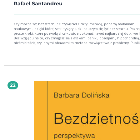
Rafael Santandreu
Czy można żyć bez strachu? Oczywiście! Odkryj metodę, popartą badaniami
naukowymi, dzięki której setki tysięcy ludzi nauczyło się żyć bez strachu. Pozna
proste kroki, które pozwolą ci całkowicie pokonać nawet najbardziej dotkliwe l
Bez względu na to, czy zmagasz się z atakami paniki, obsesjami, hipochondrią,
nieśmiałością czy innymi obawami ta metoda rozwiąże twoje problemy. Publikacja
skierowana jest do osób, które pragną wyeliminować strach ze swojego życia. Dz
wskazówkom zawartym w książce, całkowicie odmienią swoje myślenie, oczyszc
uzdrowią swój umysł. Odkryją drogę do rozwoju osobistego, gdzie czeka ich ra
spokój i spełnienie. Dzięki temu odmienią swoje życie raz na zawsze i staną się
wolnymi, szczęśliwymi i silnymi ludźmi. Już teraz wkrocz na drogę życia bez str
Ponad milion ludzi zmieniło swoje życie dzięki Rafaelowi. Ty będziesz następny
Rafael Santandreu jest popularnym hiszpańskim profesorem psychologii. Po
ukończeniu studiów w Barcelonie i Anglii prowadził kursy na Uniwersytecie R
22
Llulla. Pracował u boku słynnego psychologa Giorgio Nardone w jego legendar
Centro di Terapia Breve we Włoszech. Obecnie dzieli swoją pracę pomiędzy
psychoterapię z pacjentami jego wielką pasję i kształcenie lekarzy i psychologów.
Zdobył zaufanie pacjentów z całego świata, którym udziela konsultacji osobiśc
online. Jest autorem kilku książek m.in. Być szczęśliwym na Alasce i Wszystko je
łatwiejsze, niż nam się wydaje, które są cenione przez specjalistów i czytelnikó
całym świecie.