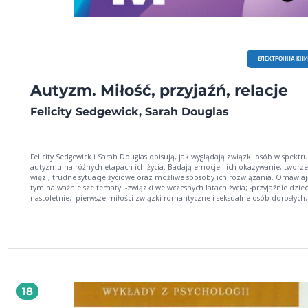
EЛЕКТРОННА КН
Autyzm. Miłość, przyjaźń, relacje
Felicity Sedgewick, Sarah Douglas
Felicity Sedgewick i Sarah Douglas opisują, jak wyglądają związki osób w spekt
autyzmu na różnych etapach ich życia. Badają emocje i ich okazywanie, tworz
więzi, trudne sytuacje życiowe oraz możliwe sposoby ich rozwiązania. Omawiaj
tym najważniejsze tematy: -związki we wczesnych latach życia; -przyjaźnie dziecięce i
nastoletnie; -pierwsze miłości związki romantyczne i seksualne osób dorosłych; -
związki osób LGBTQ+; -związki z bliższą i dalszą rodziną; -problemy starości. Autyzm.
Miłość, przyjaźń, relacje, oferuje również praktyczne zalecenia skierowane zar
osób autystycznych, jak i nieautystycznych - dotyczące tego, jak osiągnąć zdrowe
satysfakcjonujące związki międzyludzkie. Przewodnik po relacjach osób autystycznych
na przestrzeni życia, łączący wiedzę naukową z osobistymi doświadczeniami a
i osób w spektrum autyzmu. Wnikliwe spojrzenie na spektrum autyzmu z
perspektywy związków i relacji. Izabela Hnidziuk-Machnica, dyrektor zarządzająca
Fundacji Aleklasa
18