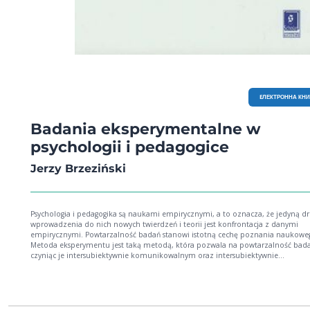
EЛЕКТРОННА КН
Badania eksperymentalne w
psychologii i pedagogice
Jerzy Brzeziński
Psychologia i pedagogika są naukami empirycznymi, a to oznacza, że jedyną d
wprowadzenia do nich nowych twierdzeń i teorii jest konfrontacja z danymi
empirycznymi. Powtarzalność badań stanowi istotną cechę poznania naukowe
Metoda eksperymentu jest taką metodą, która pozwala na powtarzalność bada
czyniąc je intersubiektywnie komunikowalnym oraz intersubiektywnie
kontrolowalnym i dostarcza wiedzy o najwyższym stopniu pewności. Podręczn
wprowadza Czytelnika - studenta psychologii, pedagogiki i dyscyplin pokrewnyc
socjologii) - w podstawy eksperymentu zarówno laboratoryjnego, jak i terenowe
opartego na porównaniach dwugrupowych i na porównaniach wielogrupowych
(odwołującego się do statystycznego modelu analizy wariancji). Obejmuje on 