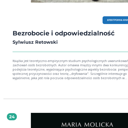
EЛЕКТРОННА КН
Bezrobocie i odpowiedzialność
Sylwiusz Retowski
Książka jest teoretyczno-empirycznym studium psychologicznych uwarunkowa
zachowań osób bezrobotnych. Autor omawia między innymi dwa konkurency
podejścia teoretyczne, wyjaśniające psychologiczne aspekty bezrobocia: persp
społecznej przyczynowości oraz teorię ,,dryfowania". Szczególnie interesuje go
wyjaśnienie, jaka jest rola poczucia odpowiedzialności osób bezrobotnych w
radzeniu sobie z własnym bezrobociem. W książce wiele miejsca poświęcono opisowi
nowych zjawisk społecznych na rynku pracy. Bardzo cenne są rozważania doty
psychologicznych konsekwencji niepewności pracy oraz nieadekwatnego
zatrudnienia. Z przeprowadzonych analiz wynika, że zjawiska te występują już w
masowej i znacząco obniżają jakość dostępnych na rynku zasobów pracy.
Interdyscyplinarność poruszanej tematyki powoduje, że odbiorcami tej książk
być pracownicy naukowi i studenci wielu kierunków nauk społecznych, zwłaszc
psychologii, socjologii, polityki społecznej; winna także zainteresować szerokie grono
24
praktyków realizujących politykę społeczną państwa wobec osób bezrobotnych
współczesnym świecie pogłębiona wiedza na te tematy jest niezwykle potrzebn
tylko z naukowego, lecz także praktycznego punktu widzenia.