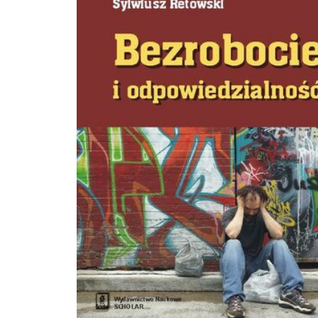
Zdrowia na Uniwersytecie Wrocławskim. Jest doktorem nauk medycznych z dzi
medycyny i psychologii klinicznej. Jej zainteresowania naukowe obejmują
psychopatologię, konsekwencje przeżywania kataklizmów i katastrof w wymiar
społecznym i personalnym, pozafarmakologiczne wyznaczniki skuteczności le
oraz psychologię prokreacji, ze szczególnym uwzględnieniem bezdzietności i je
percepcji społecznej. Autorka książki Placebo. Dlaczego działa coś, co nie dział
(2011).