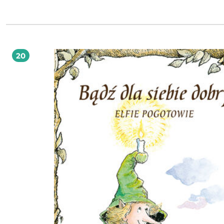
pokój ducha, a duchowa przewodniczka Ewa Foley prowadzi cię przez: oczyszczanie
ciała fizycznego, doskonalenie umysłu, mądre zrządzanie emocjami, wzmacnianie
ducha. W każdej chwili możesz zacząć swoje życie od nowa, robiąc porządki w domu
swojej tożsamości według wskazówek Ewy Foley, a jakość twojego życia znacząc
wzrośnie. W książce znajdziesz między innymi: przepisy na poprawę zdrowia,
wzmacniające umiejętności, diety energetyczne, motywację do realizowania marzeń,
ścieżki serca, medytacje, afirmacje, modlitwy.
20