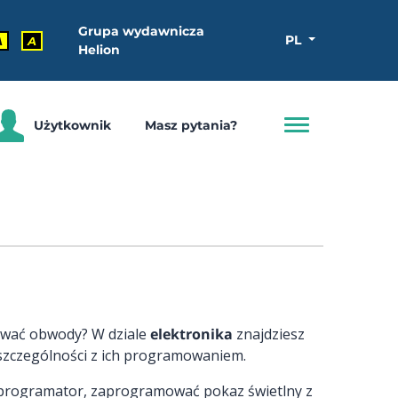
Grupa wydawnicza
PL
A
A
Helion
Użytkownik
Masz pytania?
utować obwody? W dziale
elektronika
znajdziesz
 szczególności z ich programowaniem.
ć programator, zaprogramować pokaz świetlny z