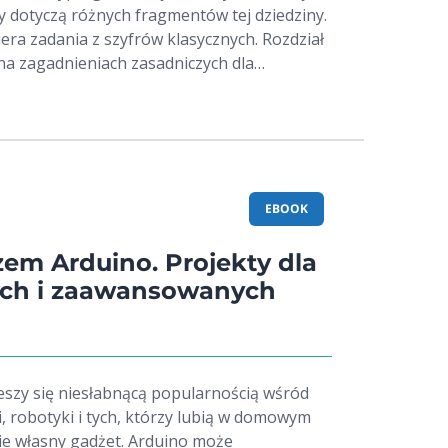
y dotyczą różnych fragmentów tej dziedziny.
raz związane z nią procedury oceny
era zadania z szyfrów klasycznych. Rozdział
acy sieci. W rozdziale siódmym
 na zagadnieniach zasadniczych dla
 teleinformatycznych) przeprowadzono
ongruencji i obliczeniach resztowych. Kolejne
ównych elementów składowych sieci
taw algebraicznych kryptografii, szyfrów
a cyberzagrożenia. Rozdział ósmy (Kontrola i
trycznych oraz podpisów cyfrowych.
 teleinformatycznych) zawiera omówienie
informatycznych oraz propozycję metody
zdziale opisano możliwości realizacji
EBOOK
ących do zabezpieczania transmitowanego
 typu intencjonalnymi i nieintencjonalnymi
zem Arduino. Projekty dla
ych i zaawansowanych
ieszy się niesłabnącą popularnością wśród
, robotyki i tych, którzy lubią w domowym
ie własny gadżet. Arduino może