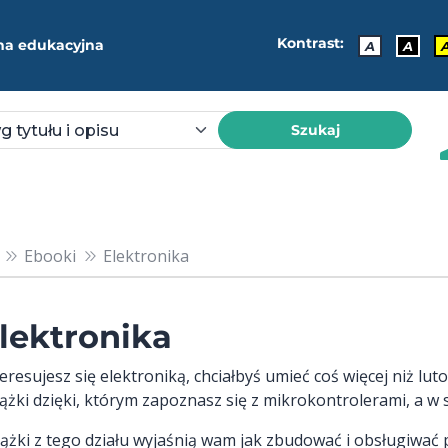
Kontrast:
ma edukacyjna
A
A
Szukaj
Ebooki
Elektronika
lektronika
teresujesz się elektroniką, chciałbyś umieć coś więcej niż l
iążki dzięki, którym zapoznasz się z mikrokontrolerami, a w
iążki z tego działu wyjaśnią wam jak zbudować i obsługiwa