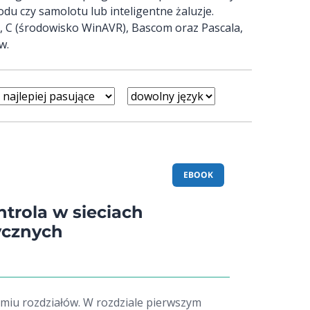
u czy samolotu lub inteligentne żaluzje.
), C (środowisko WinAVR), Bascom oraz Pascala,
w.
EBOOK
ntrola w sieciach
ycznych
ośmiu rozdziałów. W rozdziale pierwszym