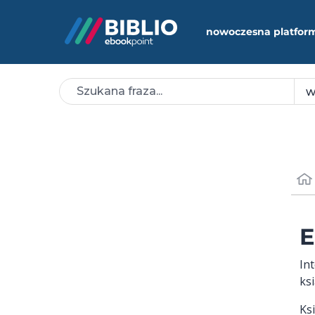
nowoczesna platfor
E
In
ks
Ks