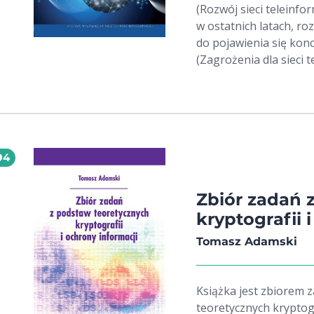
(Rozwój sieci teleinf
w ostatnich latach, ro
do pojawienia się konc
(Zagrożenia dla sieci 
systematyzacji zagroż
pracujących w różnych
trzecim (Ogólna chara
zaufania w aspekcie filo
systemów wieloagento
94
środowisku techniczn
opisu zaufania różnyc
wnioskowania bayesows
Zbiór zadań 
rozdziale piątym (Rola
kryptografii 
teleinformatycznych) 
Tomasz Adamski
zaufania do analizy fu
Zaproponowano sposób 
parametry techniczne 
Książka jest zbiorem 
teletransmisyjnych. W
teoretycznych kryptogr
teleinformatycznych) 