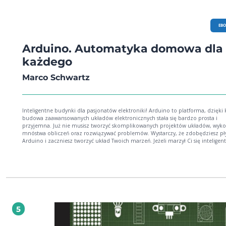
EB
Arduino. Automatyka domowa dla
każdego
Marco Schwartz
Inteligentne budynki dla pasjonatów elektroniki! Arduino to platforma, dzięki 
budowa zaawansowanych układów elektronicznych stała się bardzo prosta i
przyjemna. Już nie musisz tworzyć skomplikowanych projektów układów, wyk
mnóstwa obliczeń oraz rozwiązywać problemów. Wystarczy, że zdobędziesz pł
Arduino i zaczniesz tworzyć układ Twoich marzeń. Jeżeli marzył Ci się inteligen
dom i masz ochotę osiągnąć ten cel we własnym zakresie, wiedz, że dzięki tej ks
platformie Arduino jest to możliwe! Sięgnij po ten poradnik i zobacz, jak zrealizować
najróżniejsze praktyczne projekty. Bezprzewodowy detektor ruchu, termometr
licznik zużytej energii to tylko niektóre z nich. Jeżeli chciałbyś sterować oświet
budynku za pomocą urządzeń mobilnych lub zbudować własną stację pogodo
także znajdziesz tu coś dla siebie, ponieważ książka zawiera przejrzyste opisy
realizacji takich projektów. Na sam koniec dowiesz się, jak przerabiać urządzen
fabryczne, testować system oparty na Arduino oraz przygotować obudowę Two
5
urządzenia. Książka ta jest doskonałą lekturą dla wszystkich pasjonatów elektro
chcących zrealizować nowe, pasjonujące projekty! Z tej książki nauczysz się: łączyć
czujniki z płytką Arduino, budować energooszczędne czujniki ruchu z użyciem