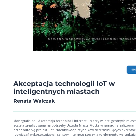
EB
Akceptacja technologii IoT w
inteligentnych miastach
Renata Walczak
Monografia pt. "Akceptacja technologii Internetu rzeczy w inteligentnych miast
została zrealizowana na potrzeby Urzędu Miasta Płocka w ramach zrealizowan
przez autorkę projektu pt. "Identyfikacja czynników determinujących akceptac
rozwiązań wykorzystujących sensory Internetu rzeczy jako elementu warunkuj