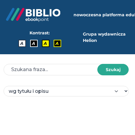
nowoczesna platforma edu
Kontrast:
Grupa wydawnicza
Helion
A
A
A
A
Szukaj