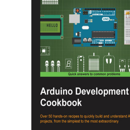
technologii XBee, sprzęgać przekaźniki z płytką Arduino w celu sterowania
urządzeniami elektrycznymi, korzystać z łączności Wi-Fi do sterowania oświetleniem
domowym, dokonywać zdalnych pomiarów temperatury za pośrednictwem
platformy Arduino i łączności Bluetooth, wysyłać dane o zużyciu energii elektrycznej
do chmury obliczeniowej, przerabiać fabryczne urządzenia automatyki domowej
przez instalowanie w nich płytek Arduino. Dla kogo jest ta książka? Jeśli chcesz
konstruować własne systemy automatyki domowej przy użyciu platformy Ardui
książką jest dla Ciebie. Aby zrozumieć opisane w niej projekty, musisz już mie
wiedzę na temat Arduino i znać zasady programowania w takich językach, jak C
C++. Twoje mieszkanie też może być inteligentne!