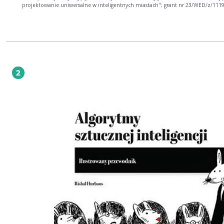
projektowanie uniwersalne w inteligentnych miastach"; grant nr 23/WED/z/111
był finansowany przez Prezydenta Płocka w programie "Współpraca z uczelnia
wyższymi". Władze dążą do przekształcenia Płocka w inteligentne miasto.
Sukcesywnie wdrażane są nowe rozwiązania wykorzystujące technologie
informatyczne. Coraz częściej stosuje się zasady projektowania uniwersalnego.
zachowaniach mieszkańców mogą być przydatne dla lepszego zaprojektowani
przestrzeni miejskiej, wiąże się to jednak z obserwacją życia miejskiego oraz
wykorzystania technologii Internetu rzeczy do zbierania danych. W związku z t
mieszkańcy obawiają się o bezpieczeństwo swoje, danych oraz funkcjonowania
2
miasta, władze Płocka zdecydowały o przeprowadzeniu badań społecznych
pozwalających na ocenę obaw i zastrzeżeń mieszkańców. Celem badań
przeprowadzonych w niniejszej pracy było wskazanie kluczowych czynników
wpływających na akceptację wykorzystania danych przez urządzenia Internetu 
które zbierają dane dla potrzeb projektowania uniwersalnego w inteligentnych
miastach, przy założeniu anonimowego przetwarzania danych w trybie Edge
Computing. Zakres pracy obejmował analizę przedmiotowej literatury,
przeprowadzenie badań ankietowych, budowę i analizę modelu statystycznego
przedstawienie zaleceń dla władz miasta. W roku 2021 przeprowadzono badan
ankietowe wśród mieszkańców Płocka. W badaniach wzięło udział 150 mieszk
Struktura respondentów była zgodna ze strukturą populacji Płocka ze względu
wiek i płeć. Ankietę przeprowadziła specjalistyczna firma realizująca badania
społeczne. Analiza danych ankietowych obejmowała statystyki opisowe, eksplo
analizę czynnikową, konfirmacyjną analizę czynnikową oraz budowę i analizę
modelu strukturalnego. Wyniki analizy danych ankietowych wskazują, że
społeczeństwo rozumie potrzeby osób z niepełnosprawnościami oraz popiera
dostosowanie przestrzeni miejskiej dla wszystkich mieszkańców. Respondenci
rozumieją, że dane pochodzące z urządzeń IoT (ang. Internet of Things, Intern
rzeczy) mogą być wykorzystane do celów projektowania uniwersalnego, i to pop
Mimo zapewnienia, że dane zbierane są w trybie anonimowym, respondenci
obawiają się o bezpieczeństwo swoje i danych. W modelu strukturalnym