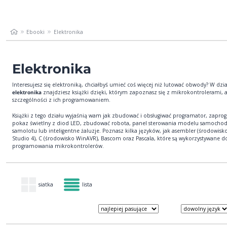
Ebooki
Elektronika
Elektronika
Interesujesz się elektroniką, chciałbyś umieć coś więcej niż lutować obwody? W dzia
elektronika
znajdziesz książki dzięki, którym zapoznasz się z mikrokontrolerami, 
szczególności z ich programowaniem.
Książki z tego działu wyjaśnią wam jak zbudować i obsługiwać programator, zapr
pokaz świetlny z diod LED, zbudować robota, panel sterowania modelu samochod
samolotu lub inteligentne żaluzje. Poznasz kilka języków, jak asembler (środowisk
Studio 4), C (środowisko WinAVR), Bascom oraz Pascala, które są wykorzystywane d
programowania mikrokontrolerów.
siatka
lista