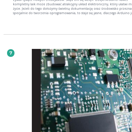
kompletny laik może zbudować atrakcyjny układ elektroniczny, który ułatwi 
życie. Jeżeli do tego dołożymy świetną dokumentację oraz środowisko przezn
specjalnie do tworzenia oprogramowania, to staje się jasne, dlaczego Arduino j
popularne. Na rynku wydawniczym obecnych jest już kilka pozycji poświęconych
Arduino, jednak zazwyczaj zawierają one zbiory projektów, które czytelnik mo
wykonać we własnym zakresie. Tymczasem jeżeli masz ambicję tworzyć nowato
rozwiązania, których nie spotkasz w sieci ani w książkach, musisz zdobyć
zdecydowanie szerszą wiedzę. Ta książka Ci jej dostarczy. W trakcie lektury dow
się, jak wykorzystać sieci radiowe XBee, komunikować się z systemem Android 
integrować Arduino z niestandardowymi układami, takimi jak Atmel. Ponadto
dowiesz się, jak wykorzystać wiele platform Arduino do pracy nad jednym
7
problemem. A potem nauczysz się tworzyć biblioteki dla Arduino i udostępnia
społeczności. W tym tkwi największa siła platformy! Dowiedz się: jak zwiększyć
wydajność Arduino jak zbudować sieć sensorową do czego wykorzystać moduły
radiowe XBee jak stworzyć grę na Arduino Obowiązkowa lektura dla każdego
pasjonata elektroniki!