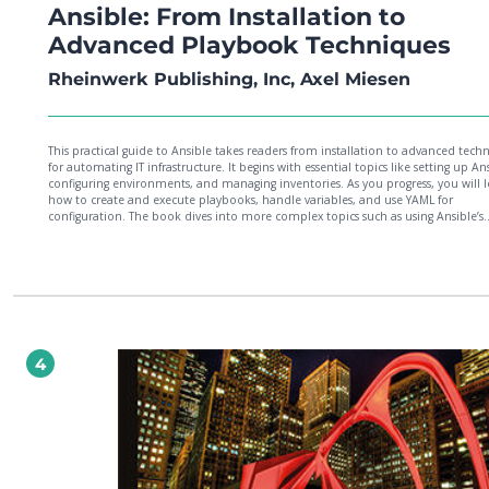
Ansible: From Installation to
Advanced Playbook Techniques
Rheinwerk Publishing, Inc, Axel Miesen
This practical guide to Ansible takes readers from installation to advanced tech
for automating IT infrastructure. It begins with essential topics like setting up An
configuring environments, and managing inventories. As you progress, you will 
how to create and execute playbooks, handle variables, and use YAML for
configuration. The book dives into more complex topics such as using Ansible’s
modules for system administration tasks, managing files, and automating cloud
provisioning. Additionally, it covers integrating Ansible with Docker, improving
automation workflows, and troubleshooting issues. Hands-on examples guide 
through each stage, providing practical skills in automation, system manageme
orchestration. Readers will learn how to leverage roles, modules, and collection
streamline IT operations and enhance efficiency. The book also explores advan
methods like error handling, looping, and using Ansible in cloud environments
Whether you’re managing local systems or provisioning cloud servers, this guide
4
provides everything you need to master Ansible and automate your infrastruct
management effectively. It’s perfect for both newcomers and experienced users
looking to refine their skills.