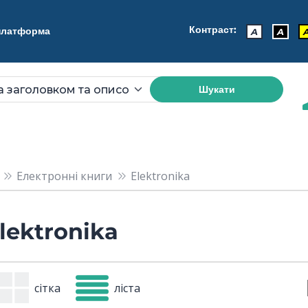
Контраст:
 платформа
A
A
Шукати
Електронні книги
Elektronika
lektronika
сітка
ліста