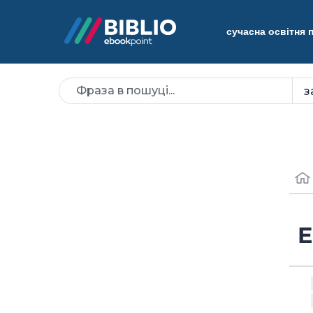
сучасна освітня
E