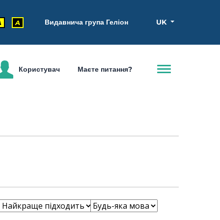
Видавнича група Геліон
UK
A
A
Користувач
Маєте питання?