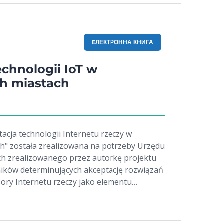
EЛЕКТРОННА КНИГА
echnologii IoT w
ch miastach
acja technologii Internetu rzeczy w
ch" została zrealizowana na potrzeby Urzędu
ch zrealizowanego przez autorkę projektu
nników determinujących akceptację rozwiązań
ory Internetu rzeczy jako elementu
towanie uniwersalne w inteligentnych
3/WED/z/1119/2021 był finansowany przez
rogramie "Współpraca z uczelniami