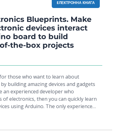
związania, których nie spotkasz w sieci ani
EЛЕКТРОННА КНИГА
dobyć zdecydowanie szerszą wiedzę. Ta
y. W trakcie lektury dowiesz się, jak
ronics Blueprints. Make
diowe XBee, komunikować się z systemem
ronic devices interact
ać Arduino z niestandardowymi układami,
ino board to build
dto dowiesz się, jak wykorzystać wiele
of-the-box projects
pracy nad jednym problemem. A potem
iblioteki dla Arduino i udostępniać je
większa siła platformy! Dowiedz się:
wać sieć sensorową do
we XBee jak stworzyć grę na
 for those who want to learn about
kowa lektura dla każdego pasjonata elektroniki!
g by building amazing devices and gadgets
are an experienced developer who
 of electronics, then you can quickly learn
vices using Arduino. The only experience
earn about electronics, circuit
ding.