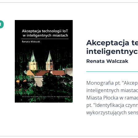
1
Akceptacja t
inteligentny
Renata Walczak
Monografia pt. "Akcept
inteligentnych miasta
Miasta Płocka w rama
pt. "Identyfikacja czy
wykorzystujących sens
warunkującego projek
miastach"; grant nr 2
Prezydenta Płocka w p