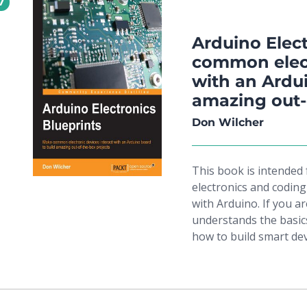
7
tworzyć nowatorskie ro
w książkach, musisz z
książka Ci jej dostarcz
Arduino Elect
wykorzystać sieci ra
common elect
Android oraz integrow
with an Ardu
takimi jak Atmel. Pona
amazing out-
platform Arduino do 
nauczysz się tworzyć b
Don Wilcher
społeczności. W tym tkwi naj
jak zwiększyć wydajność Arduino jak zbudo
czego wykorzystać moduły radio
This book is intended
Arduino Obowiąz
electronics and codin
with Arduino. If you 
understands the basics
how to build smart de
needed is a desire to l
breadboarding, and co