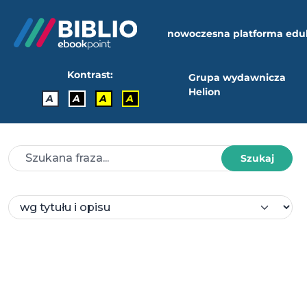
nowoczesna platforma edu
Kontrast:
Grupa wydawnicza
Helion
A
A
A
A
Szukaj