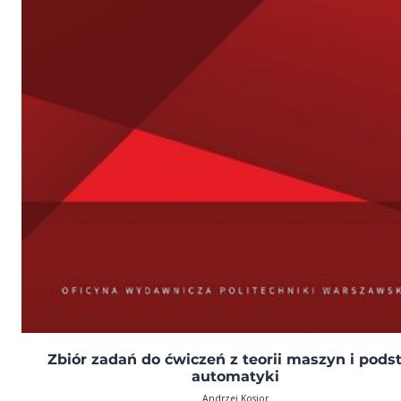
Zbiór zadań do ćwiczeń z teorii maszyn i pods
automatyki
Andrzej Kosior