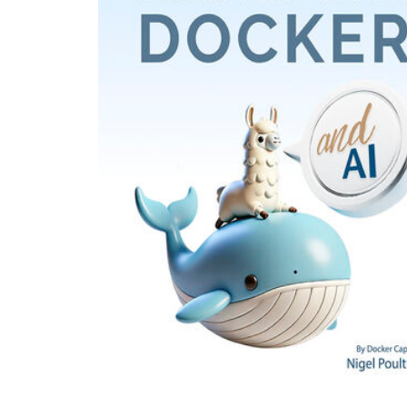
stopniowej rozbudowy aplikacji o nowe funkcjonalności. W książce znajdziesz między
innymi: zasady programowania we Flasku opis struktury aplikacji Flasky i etapy jej
budowy sposoby korzystania z szablonów strategie planowania testów jednostkowych
i analizy wydajności aplikacji opcje wdrażania aplikacji Flask Flask: wolność twórcza
programisty!