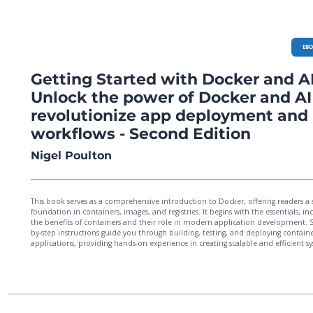
EB
Getting Started with Docker and AI
Unlock the power of Docker and AI
revolutionize app deployment and
workflows - Second Edition
Nigel Poulton
This book serves as a comprehensive introduction to Docker, offering readers a 
foundation in containers, images, and registries. It begins with the essentials, in
the benefits of containers and their role in modern application development. 
by-step instructions guide you through building, testing, and deploying contain
applications, providing hands-on experience in creating scalable and efficient s
Chapters on Docker Compose and multi-container apps introduce workflows t
simplify the management of complex applications.A dedicated section explores
integration of AI with Docker, presenting practical use cases such as deploying
containerized chatbots and utilizing AI models in Docker environments. Reader
learn how to build, deploy, and manage containerized AI solutions effectively.
clear explanations and real-world examples, the book equips readers with the sk