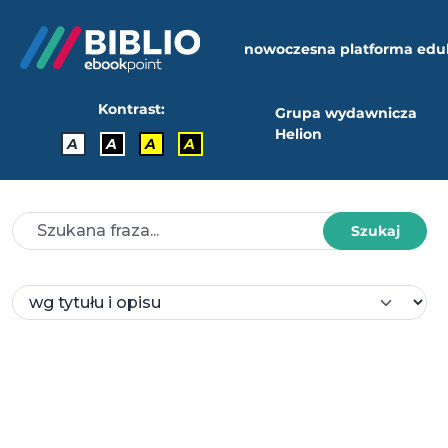
nowoczesna platforma edu
Kontrast:
Grupa wydawnicza
Helion
A
A
A
A
Szukaj