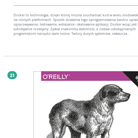
Docker to technologia, dzięki której można uruchamiać kod w wielu środowisk
na różnych platformach. Sposób działania tego oprogramowania bardzo upras
opracowywanie, testowanie, wdrażanie i skalowanie aplikacji. Docker wciąż jest
sukcesywnie rozwijany. Zyskał znakomitą stabilność, a zestaw udostępnianych
programistom narzędzi stale rośnie. Twórcy dużych systemów, zwłaszcza
rozproszonych, coraz bardziej doceniają jego potencjał. Szczególnie atrakcyjny 
dla tych projektantów, którzy stawiają na konteneryzację i automatyzację prz
pracy i ciągle poszukują sposobów optymalizowania działania swoich aplikacji. Ta
książka to znakomity przewodnik, dzięki któremu szybko poprawisz wydajnoś
swoich aplikacji Dockera. Wyjaśniono tu zasady dostrajania plików Dockerfile,
pokazano praktyczne techniki wdrażania kontenerów Dockera, przedstawiono
informacje o monitorowaniu wydajności kontenerów oraz o pracy z dziennik
zdarzeń hostów za pomocą stosu ELK. Z książki dowiesz się również, w jaki spo
21
standardowe narzędzia Linuksa umożliwiają diagnozowanie i rozwiązywanie
problemów związanych z kontenerami. Nie zabrakło bardzo przydatnych wsk
odnoszących się do przygotowania aplikacji do wdrożenia w środowiskach
produkcyjnych z wykorzystaniem najefektywniejszych technik DevOps. W tej książce
między innymi: przygotowanie Dockera i jego konfigurowanie za pomocą programu
Chef monitorowanie Dockera za pomocą systemu Prometheus sprawne wdrażanie
aplikacji i testy wydajności skalowanie aplikacji Dockera debugowanie kontenerów
Wydajny. Wydajniejszy. Docker.