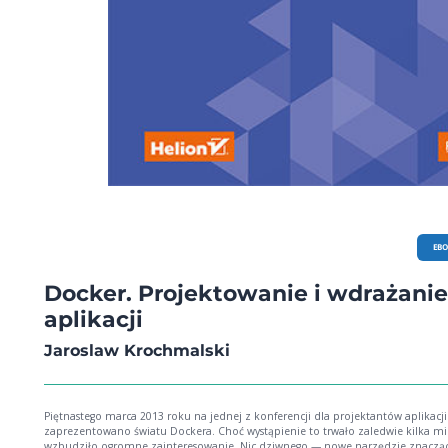
EB
Docker. Projektowanie i wdrażanie
aplikacji
Jaroslaw Krochmalski
Piętnastego marca 2013 roku na jednej z konferencji dla projektantów aplikacji
zaprezentowano światu Dockera. Choć wystąpienie to trwało zaledwie kilka mi
wzbudziło ogromne zainteresowanie. Nic dziwnego — nowe narzędzie znaczą