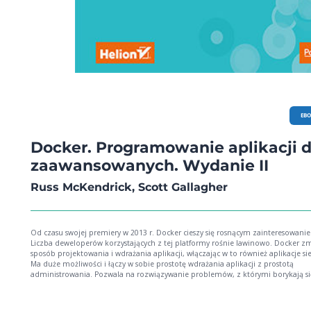
EB
Docker. Programowanie aplikacji d
zaawansowanych. Wydanie II
Russ McKendrick, Scott Gallagher
Od czasu swojej premiery w 2013 r. Docker cieszy się rosnącym zainteresowani
Liczba deweloperów korzystających z tej platformy rośnie lawinowo. Docker zm
sposób projektowania i wdrażania aplikacji, włączając w to również aplikacje si
Ma duże możliwości i łączy w sobie prostotę wdrażania aplikacji z prostotą
administrowania. Pozwala na rozwiązywanie problemów, z którymi borykają si
zespoły programistów i administratorów wdrażających nowe systemy. Jednym 
jest to niezwykle użyteczne narzędzie i warto maksymalnie wykorzystać jego
potencjał! Niniejsza książka jest praktycznym podręcznikiem, dzięki któremu szybko