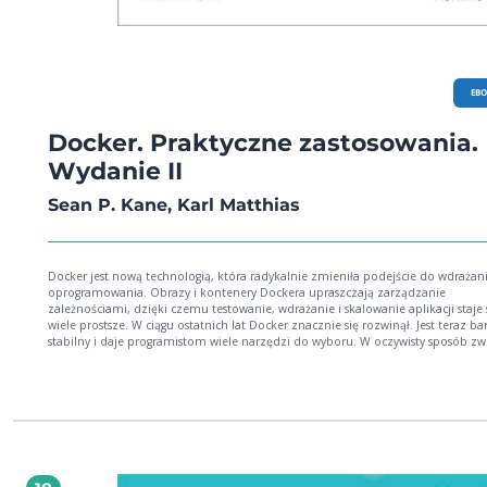
EB
Docker. Praktyczne zastosowania.
Wydanie II
Sean P. Kane, Karl Matthias
Docker jest nową technologią, która radykalnie zmieniła podejście do wdrażan
oprogramowania. Obrazy i kontenery Dockera upraszczają zarządzanie
zależnościami, dzięki czemu testowanie, wdrażanie i skalowanie aplikacji staje 
wiele prostsze. W ciągu ostatnich lat Docker znacznie się rozwinął. Jest teraz b
stabilny i daje programistom wiele narzędzi do wyboru. W oczywisty sposób zw
to jego popularność wśród twórców dużych systemów. Niemniej zrozumieć dzi
Dockera i nauczyć się wykorzystywać go w poprawny sposób - to nie jest trywialn
wymaga wysiłku. Oto kolejne - zaktualizowane i uzupełnione - wydanie praktycznego
przewodnika, dzięki któremu szybko nauczysz się korzystać z Dockera. Wyjaśn
podstawy jego działania, pokazano praktyczne techniki wdrażania i testowania
kontenerów Dockera, przedstawiono także podstawowe wewnętrzne procesy
kontenerów. Z książki dowiesz się, jak przygotować pakiet aplikacji ze wszystkim
zależnościami, a następnie przetestować go, wdrożyć, skalować oraz utrzymyw