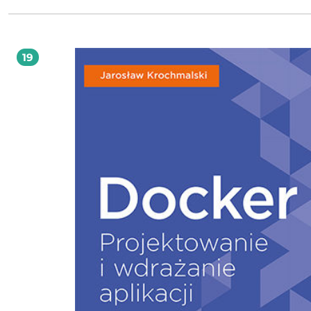
zaczniesz efektywnie korzystać z Dockera. Prędko też zauważysz zupełnie now
możliwości pracy nad oprogramowaniem. Zapoznasz się z podstawowymi
koncepcjami związanymi z Dockerem i z takimi zagadnieniami, jak budowani
zarządzanie i przechowywanie obrazów. Dowiesz się, kiedy i w jaki sposób war
rozszerzyć Dockera i jak zintegrować go z różnymi platformami i narzędziami.
19
Nauczysz się pracować z kontenerami za pomocą narzędzi Docker Machine, D
Swarm i Docker Compose. Zapoznasz się również z problematyką bezpieczeńs
tworzonych systemów. W tej książce między innymi: zwięzłe podstawy Dockera oraz
zasady pracy z obrazami i kontenerami Dockera przechowywanie i dystrybucja
obrazów praca z narzędziami Portainer i Rancher oraz z usługą Docker Cloud
zabezpieczanie platformy i zarządzanie przepływem zadań ulepszanie aplikacji
działającej w kontenerze Dockera Docker: od teraz aplikacja działa zawsze i wszędzie!