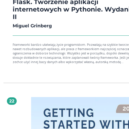
Flask. Tworzenie aplikacji
internetowych w Pythonie. Wydan
II
Miguel Grinberg
Frameworki bardzo ułatwiają życie programistom. Pozwalają na szybkie tworze
nawet rozbudowanych aplikacji, ale praca z frameworkiem najczęściej oznacz
ograniczenia w doborze technologii. Wszystko jest w porządku, dopóki dewelo
stosuje dokładnie te rozwiązania, które zaplanowali twórcy frameworka. Jeśli 
zechce użyć innej bazy danych albo wykorzystać własną, autorską metodę
uwierzytelniania użytkowników, może napotkać różne nieprzewidziane probl
Szczęśliwie nie wszystkie mikrośrodowiska zachowują się w ten sposób. Frame
napisany w Pythonie Flask, w odróżnieniu od typowych frameworków, umożliw
swobodne dobieranie technologii i komponentów aplikacji, a nawet tworzenie
własnych rozwiązań. Oznacza to, że Flask pozwoli Ci zachować pełną kontrolę
budowanym oprogramowaniem! To książka przeznaczona dla twórców aplikacji
internetowych, którzy chcą nauczyć się pisać rozbudowane oprogramowanie w
Flasku. W praktyczny sposób przedstawia proces tworzenia kompletnej aplikacj
22
programu zawierającego zaledwie kilka linii kodu aż po złożone oprogramowa
wieloma zaawansowanymi rozwiązaniami technicznymi. Rozpoczyna się
gruntownym wprowadzeniem do Flaska i stopniowo przechodzi do nieco
trudniejszych zagadnień, również takich jak migracje baz danych i API. Porusza 
tematykę usług sieciowych typu REST, obsługi błędów, serializacji zasobów oraz
korzystania z takich narzędzi jak Selenium czy Heroku. Przemyślany układ treśc
którą zilustrowano praktycznymi przykładami kodu, ułatwia prześledzenie pr