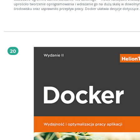
uprościło tworzenie oprogramowania i wdrażanie go na dużą skalę w dowoln
środowisku oraz usprawniło przepływ pracy. Docker ułatwia decyzje dotyczące
architektury, co przekłada się na tworzenie narzędzi pomocniczych i ich
wykorzystanie w różnych aplikacjach. Jednak aby w pełni skorzystać z tych liczn
zalet, trzeba zrozumieć specyficzne podejście Dockera do budowy aplikacji. Dzięki tej
książce zrozumiesz, skąd się wziął lawinowy wzrost popularności Dockera. Przyj
się temu znakomitemu narzędziu z punktu widzenia projektanta i dowiesz się
dlaczego dzięki niemu projektowanie, testowanie i wdrażanie aplikacji stają się
szybsze i prostsze. Najpierw zapoznasz się z zagadnieniami podstawowymi, tak
kontenery, środowisko wykonawcze i narzędzia systemowe, aby potem skupić s
20
tworzeniu, uruchamianiu i publikowaniu obrazów Dockera. Znajdziesz tu rów
informacje o przydatnych zasobach internetowych dotyczących Dockera, a takż
wartościowych narzędziach zewnętrznych, znakomicie poprawiających komfort
z tym narzędziem. Najważniejsze zagadnienia: wprowadzenie do Dockera i
przygotowanie środowiska pracy architektura Dockera: obrazy, woluminy, kontenery
proces dystrybucji oprogramowania najlepsze praktyki tworzenia plików Dockera
przykłady tworzenia rzeczywistych aplikacji w Dockerze Docker: już dziś korzystaj z
narzędzi jutra! Jarosław Krochmalski — od kilkunastu lat tworzy oprogramowanie.
Specjalizuje się w aplikacjach dla branży finansowej. Jest projektantem z pasją,
entuzjastą przejrzystego kodu i kunsztu w pisaniu oprogramowania. Otrzymał
certyfikat Certified Scrum Master. Szczególnie interesuje się nowymi technolog
związanymi z projektowaniem aplikacji internetowych, wzorcami projektowym
architekturą dla przedsiębiorstw oraz wzorcami integracji. Brał udział w wielu
projektach o dużej skali, takich jak międzynarodowe przekazy pieniężne, płatn
ekspresowe i systemy gromadzenia danych. Obecnie pracuje jako konsultant w
duńskiej firmie 7N.