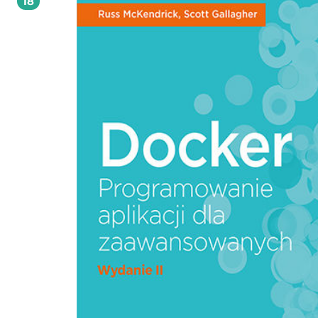
18
środowiskach produkcyjnych. Znajdziesz tu również nowy rozdział na temat D
Compose, głębsze omówienie trybu Docker Swarm, wprowadzenie do Kubernet
także przykłady optymalizacji obrazów Dockera i wiele innych przydatnych
informacji. W tej książce między innymi: solidne wprowadzenie do Dockera oraz
przygotowanie środowiska pracy debugowanie obrazów i kontenerów Dockera
sprawne wdrażanie aplikacji w środowiskach produkcyjnych wdrażanie kontenerów w
publicznych i prywatnych chmurach standardy branżowe przy projektowaniu
oprogramowania w Dockerze Docker. Koniec problemów z zależnościami w
aplikacjach!