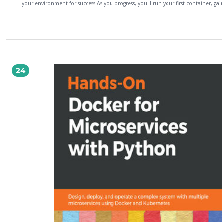
your environment for success.As you progress, you'll run your first container, gai
hands-on experience with Docker's core functionalities. The course delves into
containerizing applications, offering practical insights into creating and managi
Docker images. You'll explore Docker registries, learning how to store and share
images efficiently.The adventure continues with multi-container applications us
Docker Compose. You'll master the skills needed to orchestrate complex applic
ensuring smooth integration and deployment. The course also introduces Docke
integration with WebAssembly, showcasing cutting-edge techniques to further 
your development process. By the end, you'll be equipped with the knowledge
24
confidence to take your containerization skills to the next level.