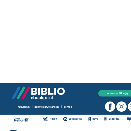
pobierz aplikację
|
|
regulamin
polityka prywatności
pomoc
Helion
Ebookpoint
Beya
Bezdroza