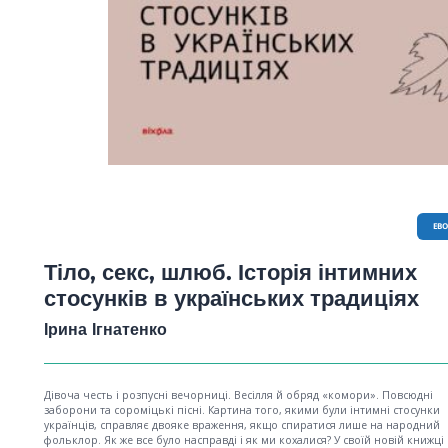
EB
Тіло, секс, шлюб. Історія інтимних
стосунків в українських традиціях
Ірина Ігнатенко
Дівоча честь і розпусні вечорниці. Весілля й обряд «комори». Повсюдні
заборони та сороміцькі пісні. Картина того, якими були інтимні стосунки
українців, справляє двояке враження, якщо спиратися лише на народний
фольклор. Як же все було насправді і як ми кохалися? У своїй новій книжці