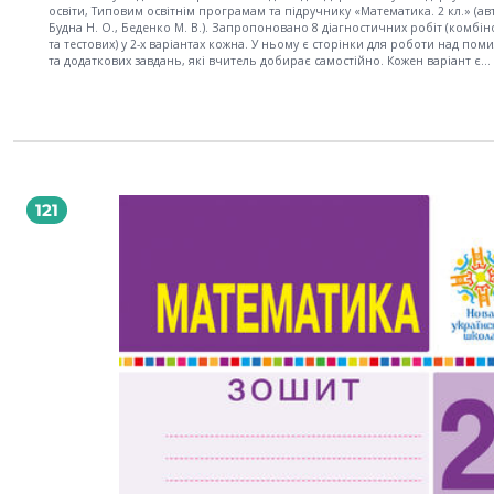
освіти, Типовим освітнім програмам та підручнику «Математика. 2 кл.» (авт
Будна Н. О., Беденко М. В.). Запропоновано 8 діагностичних робіт (комбі
та тестових) у 2-х варіантах кожна. У ньому є сторінки для роботи над пом
та додаткових завдань, які вчитель добирає самостійно. Кожен варіант є
окремим блоком сторінок. Посібник можна розшити й отримати два зоши
Зошит призначений для проведення діагностики засвоєння виучуваного
матеріалу. Для учнів 2 класу, учителів початкових класів, вихователів груп
продовженого дня, батьків.
121