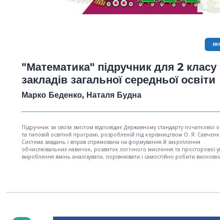
EB
"Математика" підручник для 2 класу
закладів загальної середньої освіти
Марко Беденко, Наталя Будна
Підручник за своїм змістом відповідає Державному стандарту початкової о
та типовій освітній програмі, розробленій під керівництвом О. Я. Савченк
Система завдань і вправ спрямована на формування й закріплення
обчислювальних навичок, розвиток логічного мислення та просторової у
вироблення вмінь аналізувати, порівнювати і самостійно робити висновки
учнів 2 класу.