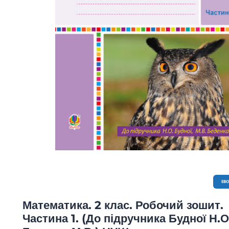
EB
Математика. 2 клас. Робочий зошит.
Частина 1. (До підручника Будної Н.О