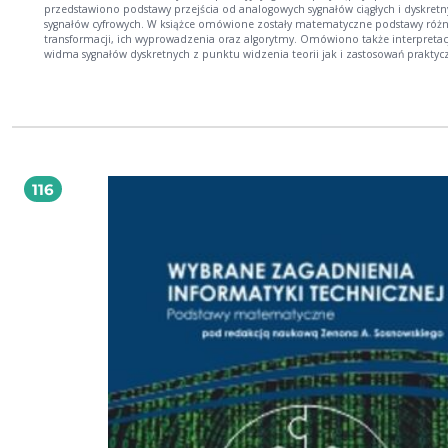
przedstawiono podstawy przejścia od analogowych sygnałów ciągłych i dyskretnych do
sygnałów cyfrowych. W książce omówione zostały matematyczne podstawy różnych
transformacji, ich wyprowadzenia oraz algorytmy. Omówiono także interpretacje
widma sygnałów dyskretnych z punktu widzenia teorii jak i zastosowań praktycznych.
Praca jest adresowana do pracowników naukowych wyższych uczelni kierunków
technicznych, doktorantów oraz studentów zainteresowanych technikami cyfrowego
przetwarzania sygnałów w tym obrazów i funkcji boolowskich.
116