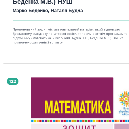
Беденка М.В.) НУШ
Марко Беденко, Наталя Будна
Пропонований зошит містить навчальний матеріал, який відповідає
Державному стандарту початкової освіти, типовим освітнім програмам та
підручнику «Математика. 2 клас» (авт. Будна Н.О., Беденко М.В.). Зошит
призначено для учнів 2-го класу.
122