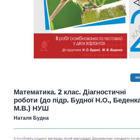
EB
Математика. 2 клас. Діагностичні
роботи (до підр. Будної Н.О., Беденк
М.В.) НУШ
Наталя Будна
У посібнику подано матеріал, який відповідає Державному стандарту поча