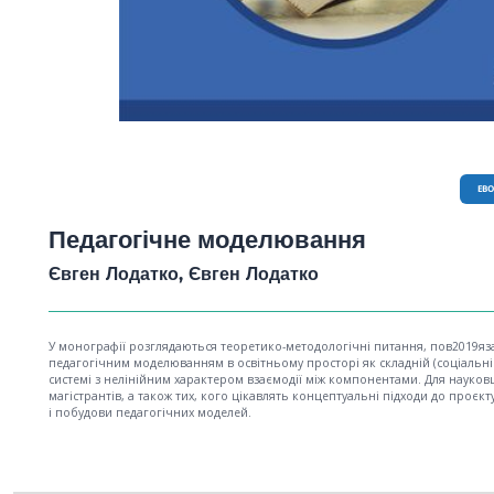
EB
Педагогічне моделювання
Євген Лодатко, Євген Лодатко
У монографії розглядаються теоретико-методологічні питання, пов2019яза
педагогічним моделюванням в освітньому просторі як складній (соціальні
системі з нелінійним характером взаємодії між компонентами. Для науковц
магістрантів, а також тих, кого цікавлять концептуальні підходи до проєк
і побудови педагогічних моделей.