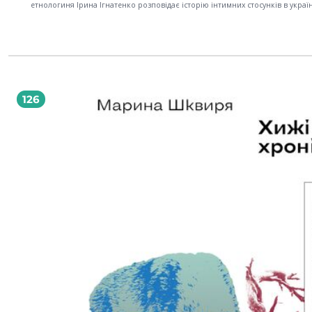
етнологиня Ірина Ігнатенко розповідає історію інтимних стосунків в украї
традиціях. Яких чоловіків і жінок українці вважали красивими та бажаними
знайомилися й до яких засобів «зваблення» вдавалися? У що одягалися на
прапрабабусі та як календар релігійних свят впливав на розклад гігієнічни
процедур і секс? Які обмеження на інтимні стосунки були навіть у шлюбі? 
замовчували зради та як по розбитих горщиках визначали майбутню кільк
дітей? Від перших обіймів до першої шлюбної ночі, вагітності, пологів, хво
позашлюбних стосунків. Авторка описує тодішнє ставлення до власного тіл
тілесності, особливості весільних обрядів і контрацепції, пологи та забор
126