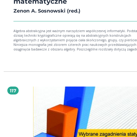
matematyczne
Zenon A. Sosnowski (red.)
Algebra abstrakcyjna jest ważnym narzędziem współczesnej informatyki. Pods
dzisiaj techniki kryptograficzne opierają się na abstrakcyjnych konstrukcjach
algebraicznych z wykorzystaniem pojęcia ciała skończonego, grupy, czy pierście
Niniejsza monografia jest zbiorem czterech prac naukowych przedstawiających
osiągnięcia badawcze z obszaru algebry. Poszczególne rozdziały dotyczą zagad
związanych z wykorzystaniem ideałów pierścieni grupowych do generowania 
korekcyjnych, wpływie struktury addytywnej na strukturę pierścienia łącznego,
zagadnienia dotyczące zaokrąglania liczb oraz przegląd obecnego stanu wiedz
pierścieniach z różnego typu gradacjami.
117