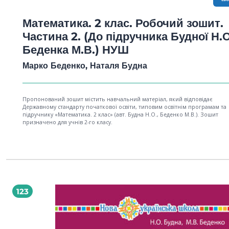
Математика. 2 клас. Робочий зошит.
Частина 2. (До підручника Будної Н.О
Беденка М.В.) НУШ
Марко Беденко, Наталя Будна
Пропонований зошит містить навчальний матеріал, який відповідає
Державному стандарту початкової освіти, типовим освітнім програмам та
підручнику «Математика. 2 клас» (авт. Будна Н.О., Беденко М.В.). Зошит
призначено для учнів 2-го класу.
123