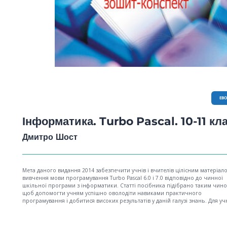
EB
Інформатика. Turbo Pascal. 10-11 кл
Дмитро Шост
Мета даного видання 2014 забезпечити учнiв i вчителiв цілісним матеріал
вивчення мови програмування Turbo Pascal 6.0 i 7.0 вiдповiдно до чинної
шкiльної програми з iнформатики. Статті посiбника підiбрано таким чино
щоб допомогти учням успiшно оволодiти навиками практичного
програмування i добитися високих результатів у даній галузі знань. Для учн
11-их класів загальноосвітніх шкіл та вчителів інформатики.