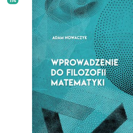
114
odbiorców. W końcu odkryjesz, jak przejść od arkusza z nieprzetworzonymi da
wykresami do pełnych wartościowych informacji raportów i paneli nawigacyjny
ten sposób, dzięki wizualizacji danych biznesowych, łatwiej Ci będzie przekon
swoich partnerów do własnych pomysłów. Dzięki książce poznasz sposoby:
analizowania bardzo dużych ilości danych prezentowania danych z kilku perspektyw
efektywnego rozdzielania danych na różne widoki automatyzowania procesów
przygotowywania raportów i przeprowadzania analiz tworzenia atrakcyjnych paneli
nawigacyjnych przygotowania analiz typu „co, jeśli” MS Excel: najbardziej przydatne
wnioski wyciągniesz ze swoich danych!