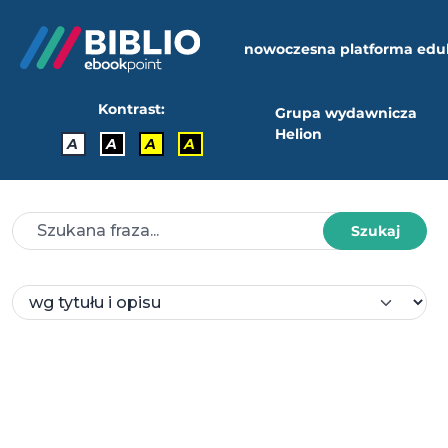
nowoczesna platforma edu
Kontrast:
Grupa wydawnicza
Helion
A
A
A
A
Szukaj