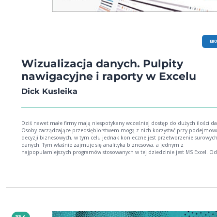
EB
Wizualizacja danych. Pulpity
nawigacyjne i raporty w Excelu
Dick Kusleika
Dziś nawet małe firmy mają niespotykany wcześniej dostęp do dużych ilości d
Osoby zarządzające przedsiębiorstwem mogą z nich korzystać przy podejmow
decyzji biznesowych, w tym celu jednak konieczne jest przetworzenie surowyc
danych. Tym właśnie zajmuje się analityka biznesowa, a jednym z
najpopularniejszych programów stosowanych w tej dziedzinie jest MS Excel. Od
jakiegoś czasu oprogramowanie to zawiera wyspecjalizowane funkcje i narzędz
dzięki którym analizę i wizualizację danych można wykonać bez potrzeby sięg
inne aplikacje. Lektura tej książki nauczy Cię myśleć o danych inaczej niż dotychczas.
Przekonasz się, że to nie tylko wypełnione kolumny i wiersze. Nie poprzestanie
prostej pracy z danymi, a nauczysz się je układać w historie obfitujące w cenne
wnioski. Dowiesz się, jak sobie radzić z wartościami, które wyraźnie odstają od 
i nauczysz się odpowiedniego grupowania danych. Zobaczysz, że można je
pokazywać ― nawet jeśli są to ogromne ilości ― bez zasypywania i dezoriento