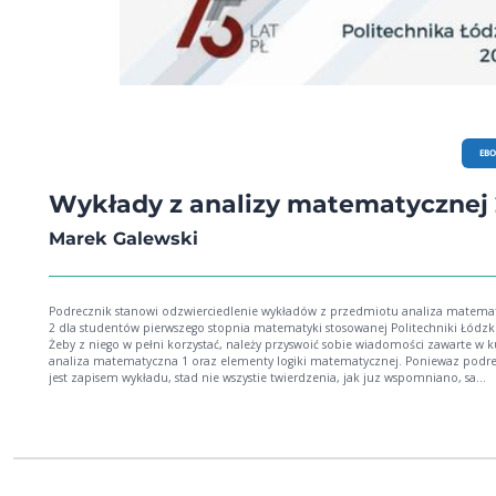
EB
Wykłady z analizy matematycznej 
Marek Galewski
Podrecznik stanowi odzwierciedlenie wykładów z przedmiotu analiza matema
2 dla studentów pierwszego stopnia matematyki stosowanej Politechniki Łódzki
Żeby z niego w pełni korzystać, należy przyswoić sobie wiadomości zawarte w k
analiza matematyczna 1 oraz elementy logiki matematycznej. Poniewaz podrecznik
jest zapisem wykładu, stad nie wszystie twierdzenia, jak juz wspomniano, sa
dowodzone. Zamiesciłem tylko te dowody, które udawało mi sie prezentowac w
wykładowej w czasie jednosemestralnego wykładu wspomaganego cwiczeniami
Pandemia Covid-19 skłoniła mnie do spisania swoich notatek w taki sposób, ab
studenci słuchajac wykładu on-line mieli jego, mam nadzieje, jak najlepszy zapis. 
Wstępu autora)