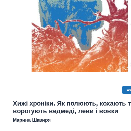
EB
Хижі хроніки. Як полюють, кохають 
ворогують ведмеді, леви і вовки
Марина Шквиря