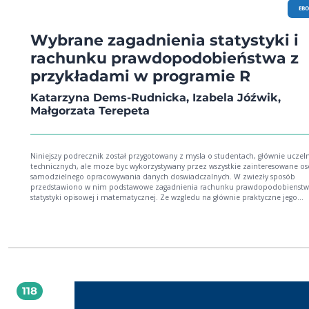
EB
Wybrane zagadnienia statystyki i
rachunku prawdopodobieństwa z
przykładami w programie R
Katarzyna Dems-Rudnicka, Izabela Jóźwik,
Małgorzata Terepeta
Niniejszy podrecznik został przygotowany z mysla o studentach, głównie uczeln
technicznych, ale moze byc wykorzystywany przez wszystkie zainteresowane o
samodzielnego opracowywania danych doswiadczalnych. W zwiezły sposób
przedstawiono w nim podstawowe zagadnienia rachunku prawdopodobienstw
statystyki opisowej i matematycznej. Ze wzgledu na głównie praktyczne jego
przeznaczenie, niezbedna teorie przedstawiono tak, by korzystanie z ksiazki n
wymagało pogłebionej wiedzy matematycznej. Wszystkie wprowadzone pojeci
zostały zilustrowane przykładami i rozwiazanymi zadaniami. Powinno to ułatw
Czytelnikowi zrozumienie omawianych zagadnien i wykorzystanie ich we własn
pracy.
118