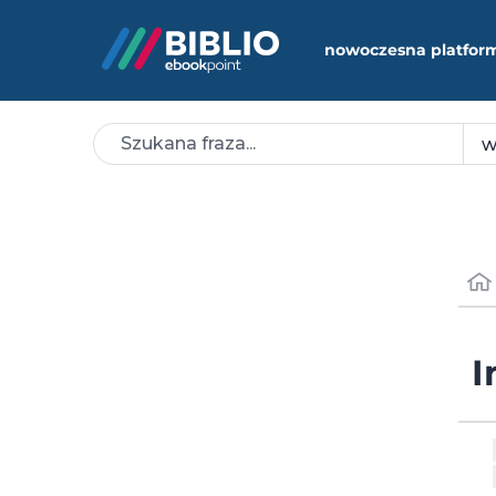
nowoczesna platfor
I