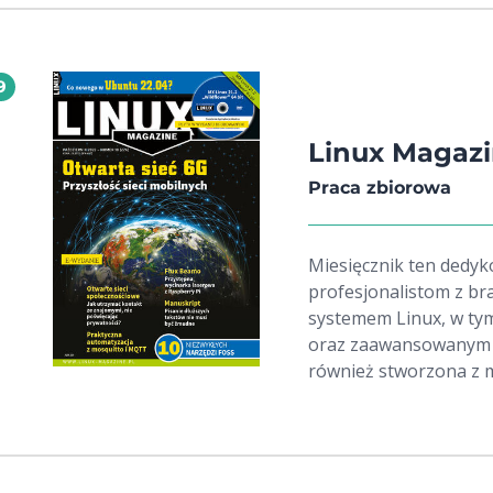
9
Linux Magazi
Praca zbiorowa
Miesięcznik ten dedyk
profesjonalistom z bra
systemem Linux, w ty
oraz zaawansowanym u
również stworzona z m
technologicznych, kt
wykorzystania Linuxa 
Zawartość miesięcznik
wskazówek oraz strat