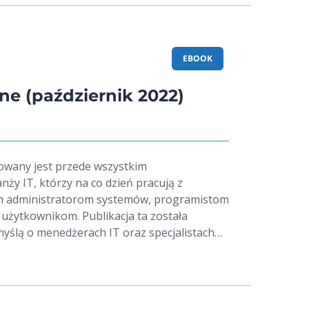
EBOOK
ne (październik 2022)
owany jest przede wszystkim
nży IT, którzy na co dzień pracują z
m administratorom systemów, programistom
żytkownikom. Publikacja ta została
yślą o menedżerach IT oraz specjalistach
órzy poszukują efektywnych sposobów
w swoich infrastrukturach informatycznych.
a skupia się na dostarczaniu praktycznych
egicznych porad, które pomagają w