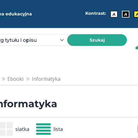
Kontrast:
ma edukacyjna
A
A
Szukaj
Ebooki
Informatyka
nformatyka
siatka
lista