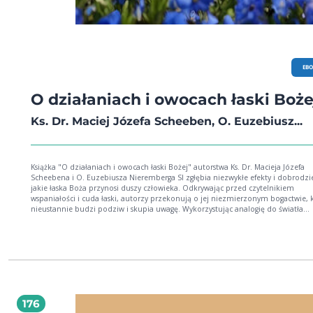
EB
O działaniach i owocach łaski Boże
Ks. Dr. Maciej Józefa Scheeben, O. Euzebiusz...
Książka "O działaniach i owocach łaski Bożej" autorstwa Ks. Dr. Macieja Józefa
Scheebena i O. Euzebiusza Nieremberga SI zgłębia niezwykłe efekty i dobrodzie
jakie łaska Boża przynosi duszy człowieka. Odkrywając przed czytelnikiem
wspaniałości i cuda łaski, autorzy przekonują o jej niezmierzonym bogactwie, 
nieustannie budzi podziw i skupia uwagę. Wykorzystując analogię do światła
zmysłowego jako obrazu łaski uświęcającej, książka staje się bardziej przystępna
zrozumiała dla rozumu, prowadząc czytelnika przez głębokie refleksje na tem
duchowego skarbca łaski, zgodnie z naukami Pisma Świętego i Ojców Kościoła.
176