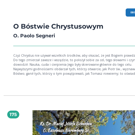
EB
O Bóstwie Chrystusowym
O. Paolo Segneri
Czyż Chrystus nie używał wszelkich środków, aby okazać, że jest Bogiem praw
Do tego zmierzał zawsze i wszędzie, to położył sobie za cel, tego słowami i cz
dowodził. Nauka, cuda i cierpienia Jego były skierowane głównie do tego celu.
Najwyższymi godnościami obdarzał tych, którzy otwarcie, jak Piotr św., wyznawa
Bóstwo; ganił tych, którzy o tym powątpiewali, jak Tomasz niewierny; to oświad
Natanaelowi i wszystkim pytającym. W publicznych i prywatnych rozmowach c
i słowami tego dowodził, jak to wyznają sami Jego nieprzyjaciele: ˝Ty, będąc
człowiekiem, czynisz się sam Bogiem˝ (J 10, 33).
175