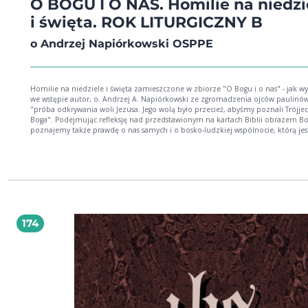
O BOGU I O NAS. Homilie na niedzi
i święta. ROK LITURGICZNY B
o Andrzej Napiórkowski OSPPE
Homilie na niedziele i święta zamieszczone w zbiorze "O Bogu i o nas" - jak wy
we wstępie autor, o. Andrzej A. Napiórkowski ze zgromadzenia ojców paulinów
"próba odkrywania woli Jezusa. Jego wolą było przecież, abyśmy poznali Trójj
Boga". Podejmując refleksję nad przedstawionym na kartach Biblii obrazem Bo
poznajemy także prawdę o nas samych i o bosko-ludzkiej wspólnocie, którą jes
Kościół. Rozważania zawarte w niniejszym tomie są zapisem homilii na niedziele i
święta roku liturgicznego B, które autor głosił w ostatnich latach w bazylice św.
Michała Archanioła i św. Stanisława Biskupa i Męczennika na Skałce.
174