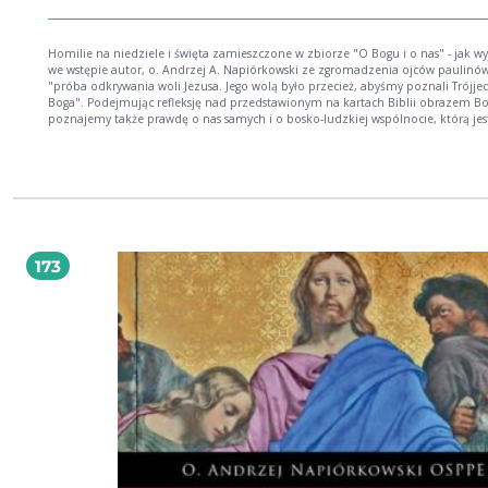
Homilie na niedziele i święta zamieszczone w zbiorze "O Bogu i o nas" - jak wy
we wstępie autor, o. Andrzej A. Napiórkowski ze zgromadzenia ojców paulinów
"próba odkrywania woli Jezusa. Jego wolą było przecież, abyśmy poznali Trójj
Boga". Podejmując refleksję nad przedstawionym na kartach Biblii obrazem Bo
poznajemy także prawdę o nas samych i o bosko-ludzkiej wspólnocie, którą jes
Kościół. Rozważania zawarte w niniejszym tomie są zapisem homilii na niedziele i
święta roku liturgicznego A, które autor głosił w ostatnich latach w bazylice św.
Michała Archanioła i św. Stanisława Biskupa i Męczennika na Skałce.
173