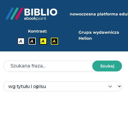
nowoczesna platforma edu
Kontrast:
Grupa wydawnicza
Helion
A
A
A
A
Szukaj