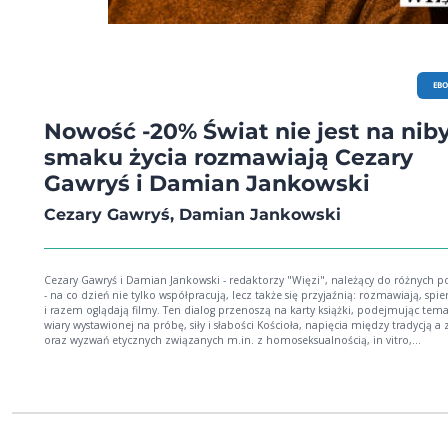
EB
Nowość -20% Świat nie jest na niby
smaku życia rozmawiają Cezary
Gawryś i Damian Jankowski
Cezary Gawryś, Damian Jankowski
Cezary Gawryś i Damian Jankowski - redaktorzy "Więzi", należący do różnych p
- na co dzień nie tylko współpracują, lecz także się przyjaźnią: rozmawiają, spier
i razem oglądają filmy. Ten dialog przenoszą na karty książki, podejmując tema
wiary wystawionej na próbę, siły i słabości Kościoła, napięcia między tradycją a
oraz wyzwań etycznych związanych m.in. z homoseksualnością, in vitro,
antykoncepcją. Nie brak tu także zachwytów nad drobiazgami codzienności i
przejmujących zapisów zmagań z własną kruchością. Z bliskiej relacji autorów 
się rozmowa szczera, momentami polemiczna, prowadzona z dystansem i
poczuciem humoru, a zarazem odsłaniająca kulisy pracy redakcyjnej "Więzi". Cezary
Gawryś i Damian Jankowski napisali mądrą książkę o błądzeniu, szukaniu sensu
odkrywaniu, co jest sednem chrześcijaństwa. W świecie pełnym sztucznych pod
oraz konfliktów autorzy przypominają o sprawach prawdziwie fundamentalnyc