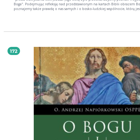
Boga". Podejmując refleksję nad przedstawionym na kartach Biblii obrazem Bo
poznajemy także prawdę o nas samych i o bosko-ludzkiej wspólnocie, którą jes
Kościół. Rozważania zawarte w niniejszym tomie są zapisem homilii na niedziele i
święta roku liturgicznego C, które autor głosił w ostatnich latach w bazylice św.
Michała Archanioła i św. Stanisława Biskupa i Męczennika na Skałce.
172