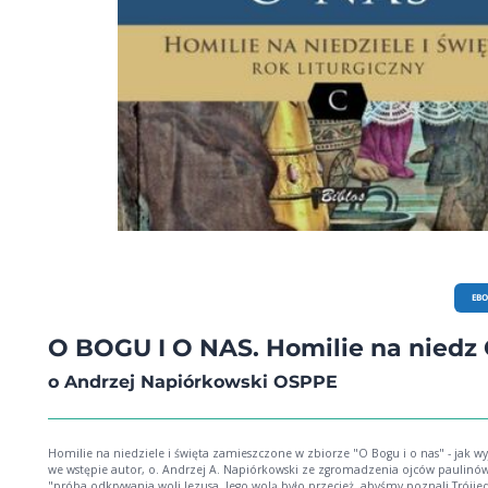
EB
O BOGU I O NAS. Homilie na niedz 
o Andrzej Napiórkowski OSPPE
Homilie na niedziele i święta zamieszczone w zbiorze "O Bogu i o nas" - jak wy
we wstępie autor, o. Andrzej A. Napiórkowski ze zgromadzenia ojców paulinów
"próba odkrywania woli Jezusa. Jego wolą było przecież, abyśmy poznali Trójj