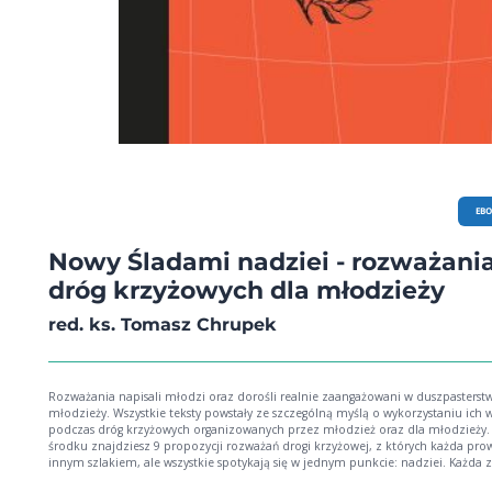
EB
Nowy Śladami nadziei - rozważani
dróg krzyżowych dla młodzieży
red. ks. Tomasz Chrupek
Rozważania napisali młodzi oraz dorośli realnie zaangażowani w duszpasterst
młodzieży. Wszystkie teksty powstały ze szczególną myślą o wykorzystaniu ich 
podczas dróg krzyżowych organizowanych przez młodzież oraz dla młodzieży.
środku znajdziesz 9 propozycji rozważań drogi krzyżowej, z których każda pro
innym szlakiem, ale wszystkie spotykają się w jednym punkcie: nadziei. Każda z
dotyka konkretnych doświadczeń młodych: presji, lęku, samotności, relacji,