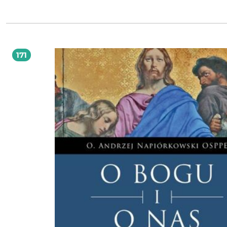
poszukiwania sensu, bez moralizowania czy gotowych odpowiedzi. Publikację
uzupełniają trzy propozycje rozważań - czuwania przy Grobie Pańskim w Wielki
Piątek: Śladami nadziei sprawdzi się: w duszpasterstwach młodzieżowych, podczas
nabożeństw wielkopostnych, na rekolekcjach i czuwaniach, wszędzie tam, gdzie
młodzi chcą modlić się autentycznie, a nie "poprawnie". To książka dla tych, którzy
idą. Czasem wolno, czasem pod prąd, czasem może nawet wbrew sobie... ale w
śladami nadziei.
171