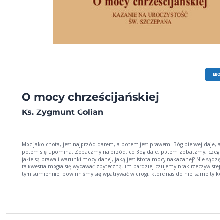
EB
O mocy chrześcijańskiej
Ks. Zygmunt Golian
Moc jako cnota, jest najprzód darem, a potem jest prawem. Bóg pierwej daje, 
potem się upomina. Zobaczmy najprzód, co Bóg daje, potem zobaczmy, czeg
jakie są prawa i warunki mocy danej, jaką jest istota mocy nakazanej? Nie sądzę
ta kwestia mogła się wydawać zbyteczną. Im bardziej czujemy brak rzeczywiste
tym sumienniej powinniśmy się wpatrywać w drogi, które nas do niej same tylk
doprowadzić mogą. Im łatwiej nędzę i bezsilność sądzimy być siłą, tym się pilni
istocie rzeczywistej siły przypatrywać mamy.