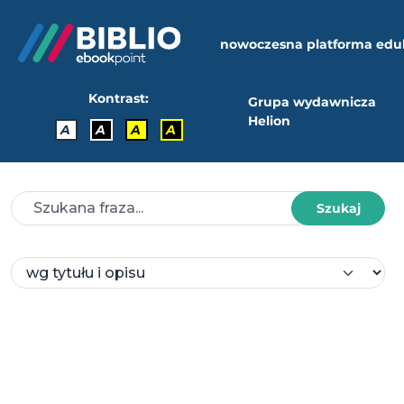
nowoczesna platforma edu
Kontrast:
Grupa wydawnicza
Helion
A
A
A
A
Szukaj