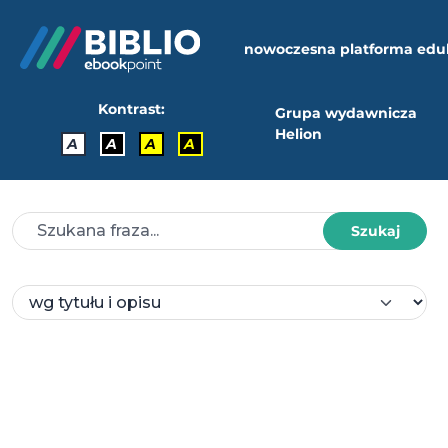
nowoczesna platforma edu
Kontrast:
Grupa wydawnicza
Helion
A
A
A
A
Szukaj