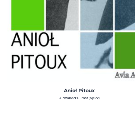
Anioł Pitoux
Aleksander Dumas (ojciec)