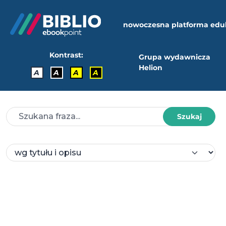
nowoczesna platforma edu
Kontrast:
Grupa wydawnicza
Helion
A
A
A
A
Szukaj