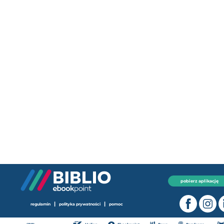
pobierz aplikację
|
|
regulamin
polityka prywatności
pomoc