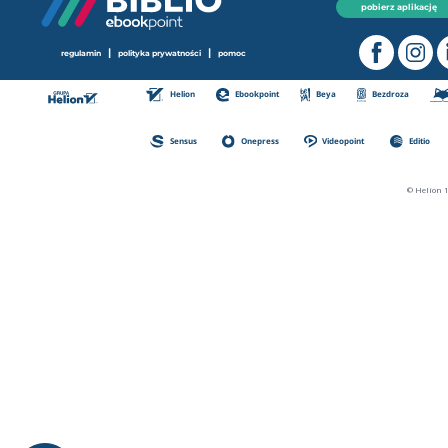
pobierz aplikację
|
|
regulamin
polityka prywatności
pomoc
Helion
Ebookpoint
Beya
Bezdroza
Sensus
Onepress
Videopoint
Editio
© Helion 1