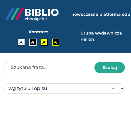
nowoczesna platforma edu
Kontrast:
Grupa wydawnicza
Helion
A
A
A
A
Szukaj