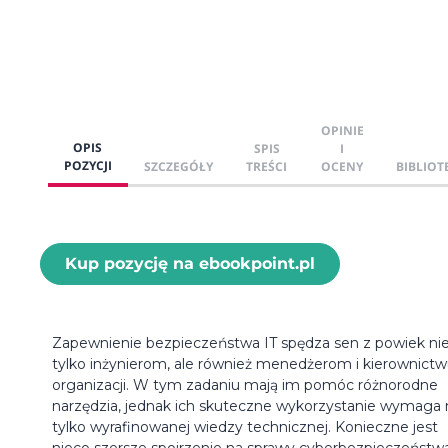
OPINIE
OPIS
SPIS
I
POZYCJI
SZCZEGÓŁY
TREŚCI
OCENY
BIBLIOT
Kup pozycję na ebookpoint.pl
Zapewnienie bezpieczeństwa IT spędza sen z powiek ni
tylko inżynierom, ale również menedżerom i kierownict
organizacji. W tym zadaniu mają im pomóc różnorodne
narzędzia, jednak ich skuteczne wykorzystanie wymaga 
tylko wyrafinowanej wiedzy technicznej. Konieczne jest
nieco szersze spojrzenie na sprawy cyberbezpieczeństwa