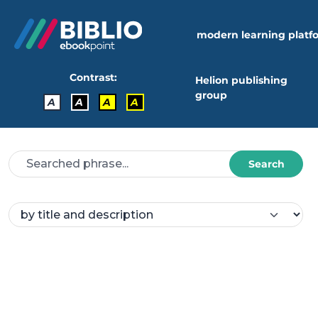
modern learning platf
Contrast:
Helion publishing
group
A
A
A
A
Search