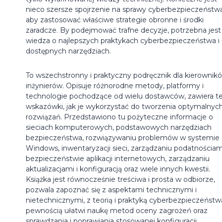
nieco szersze spojrzenie na sprawy cyberbezpieczeństwa
aby zastosować właściwe strategie obronne i środki
zaradcze. By podejmować trafne decyzje, potrzebna jest
wiedza o najlepszych praktykach cyberbezpieczeństwa i
dostępnych narzędziach.
To wszechstronny i praktyczny podręcznik dla kierownikó
inżynierów. Opisuje różnorodne metody, platformy i
technologie pochodzące od wielu dostawców, zawiera t
wskazówki, jak je wykorzystać do tworzenia optymalnyc
rozwiązań. Przedstawiono tu pożyteczne informacje o
sieciach komputerowych, podstawowych narzędziach
bezpieczeństwa, rozwiązywaniu problemów w systemie
Windows, inwentaryzacji sieci, zarządzaniu podatnościam
bezpieczeństwie aplikacji internetowych, zarządzaniu
aktualizacjami i konfiguracją oraz wiele innych kwestii.
Książka jest równocześnie treściwa i prosta w odbiorze,
pozwala zapoznać się z aspektami technicznymi i
nietechnicznymi, z teorią i praktyką cyberbezpieczeństwa
pewnością ułatwi naukę metod oceny zagrożeń oraz
sprawdzania i poprawiania stosowanej konfiguracji.