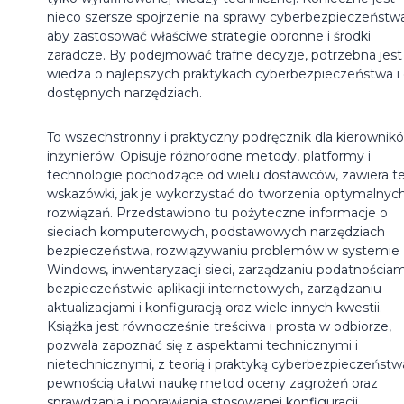
nieco szersze spojrzenie na sprawy cyberbezpieczeństwa
aby zastosować właściwe strategie obronne i środki
zaradcze. By podejmować trafne decyzje, potrzebna jest
wiedza o najlepszych praktykach cyberbezpieczeństwa i
dostępnych narzędziach.
To wszechstronny i praktyczny podręcznik dla kierownikó
inżynierów. Opisuje różnorodne metody, platformy i
technologie pochodzące od wielu dostawców, zawiera t
wskazówki, jak je wykorzystać do tworzenia optymalnyc
rozwiązań. Przedstawiono tu pożyteczne informacje o
sieciach komputerowych, podstawowych narzędziach
bezpieczeństwa, rozwiązywaniu problemów w systemie
Windows, inwentaryzacji sieci, zarządzaniu podatnościam
bezpieczeństwie aplikacji internetowych, zarządzaniu
aktualizacjami i konfiguracją oraz wiele innych kwestii.
Książka jest równocześnie treściwa i prosta w odbiorze,
pozwala zapoznać się z aspektami technicznymi i
nietechnicznymi, z teorią i praktyką cyberbezpieczeństwa
pewnością ułatwi naukę metod oceny zagrożeń oraz
sprawdzania i poprawiania stosowanej konfiguracji.