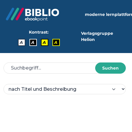
moderne lernplattfo
Kontrast:
Verlagsgruppe
Helion
A
A
A
A
Suchen