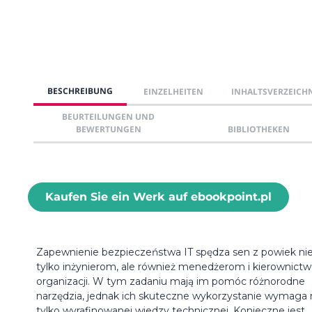
BESCHREIBUNG
EINZELHEITEN
INHALTSVERZEICH
BEURTEILUNGEN UND
BEWERTUNGEN
BIBLIOTHEKEN
Kaufen Sie ein Werk auf ebookpoint.pl
Zapewnienie bezpieczeństwa IT spędza sen z powiek ni
tylko inżynierom, ale również menedżerom i kierownict
organizacji. W tym zadaniu mają im pomóc różnorodne
narzędzia, jednak ich skuteczne wykorzystanie wymaga 
tylko wyrafinowanej wiedzy technicznej. Konieczne jest