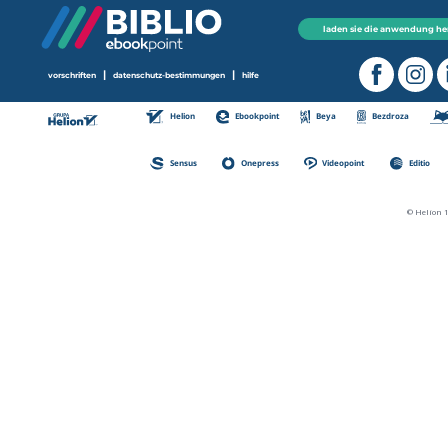
laden sie die anwendung he
|
|
vorschriften
datenschutz-bestimmungen
hilfe
Helion
Ebookpoint
Beya
Bezdroza
Sensus
Onepress
Videopoint
Editio
© Helion 1