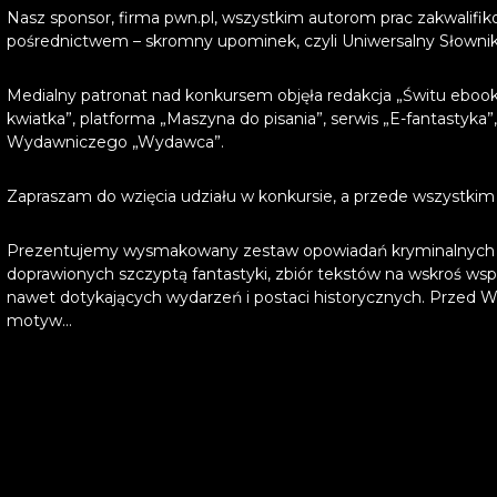
Nasz sponsor, firma pwn.pl, wszystkim autorom prac zakwalifi
pośrednictwem – skromny upominek, czyli Uniwersalny Słowni
Medialny patronat nad konkursem objęła redakcja „Świtu ebooków
kwiatka”, platforma „Maszyna do pisania”, serwis „E-fantastyka
Wydawniczego „Wydawca”.
Zapraszam do wzięcia udziału w konkursie, a przede wszystkim d
Prezentujemy wysmakowany zestaw opowiadań kryminalnych i 
doprawionych szczyptą fantastyki, zbiór tekstów na wskroś wsp
nawet dotykających wydarzeń i postaci historycznych. Przed W
motyw...