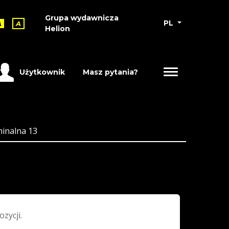
Grupa wydawnicza
PL
A
A
Helion
Użytkownik
Masz pytania?
minalna 13
ozycji.