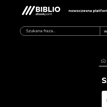
nowoczesna platfor
S