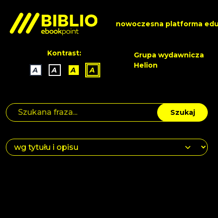
nowoczesna platforma edu
Kontrast:
Grupa wydawnicza
Helion
A
A
A
A
Szukaj