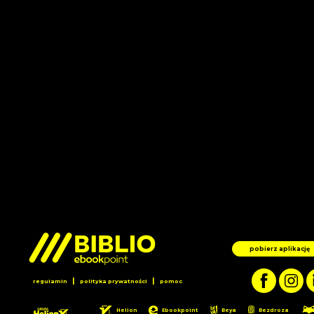
pobierz aplikację
|
|
regulamin
polityka prywatności
pomoc
Helion
Ebookpoint
Beya
Bezdroza