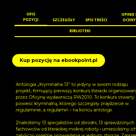
OPIS
OPINIE 
POZYCJI
SZCZEGÓŁY
SPIS TREŚCI
OCENY
BIBLIOTEKI
Kup pozycję na ebookpoint.pl
Antologia „Kryminalna 13” to jedyny w swoim rodzaju
projekt, firmujący pierwszy konkurs literacki organizowa
przez Oficynę wydawniczą RW2010. To konkurs otwarty
powieść kryminalną, którego szczegóły znajdziecie w
regulaminie, a regulamin – na końcu antologii.
Znaleźliśmy 13 specjalistów od zbrodni, 13 sprawdzonych
fachowców od literackiej mokrej roboty i umieściliśmy ic
zabójczo świetne opowiadania w jednym zbiorze. Zaraz