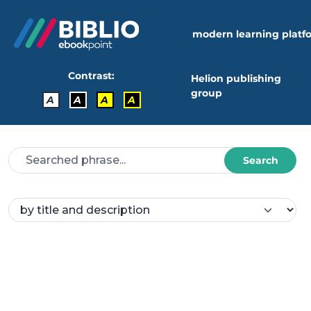
modern learning platf
Contrast:
Helion publishing
group
A
A
A
A
Search