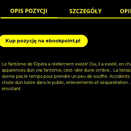
OPIS POZYCJI
SZCZEGÓŁY
OPI
Kup pozycję na ebookpoint.pl
Le fantôme de lOpéra a réellement existé! Oui, il a existé, en cha
apparences dun vrai fantôme, cest--dire dune ombre... La tensio
donne pas le temps pour prendre un peu de souffle. Accidents e
chute dun lustre dans le public, enlevements et séquestration.
envotant.