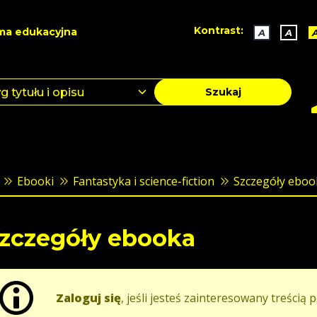
Kontrast:
ma edukacyjna
A
A
Szukaj
Ebooki
Fantastyka i science-fiction
Szczegóły eboo
zczegóły ebooka
Zaloguj się
, jeśli jesteś zainteresowany treścią p