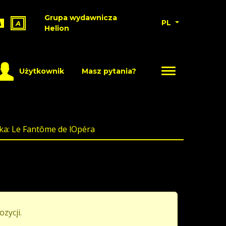
Grupa wydawnicza
PL
A
A
Helion
Użytkownik
Masz pytania?
ka: Le Fantôme de lOpéra
ozycji.