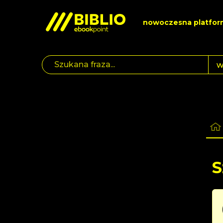
nowoczesna platfor
S