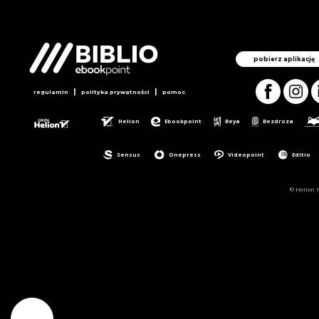
pobierz aplikację
|
|
regulamin
polityka prywatności
pomoc
Helion
Ebookpoint
Beya
Bezdroza
Sensus
Onepress
Videopoint
Editio
© Helion 1