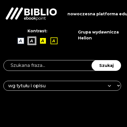
nowoczesna platforma edu
Kontrast:
Grupa wydawnicza
Helion
A
A
A
A
Szukaj