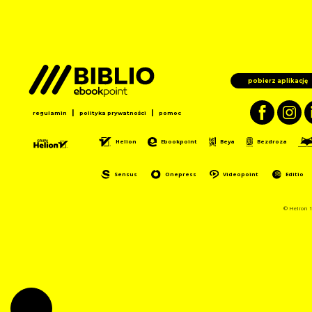
pobierz aplikację
|
|
regulamin
polityka prywatności
pomoc
Helion
Ebookpoint
Beya
Bezdroza
Sensus
Onepress
Videopoint
Editio
© Helion 1