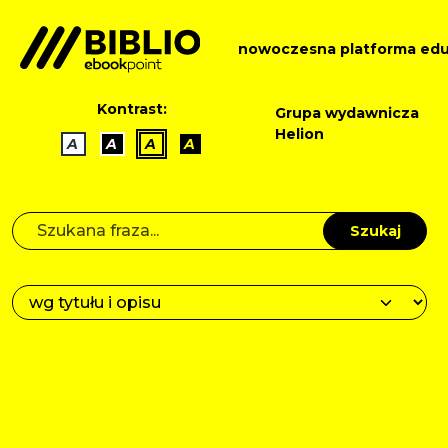
nowoczesna platforma edu
Kontrast:
Grupa wydawnicza
Helion
A
A
A
A
Szukaj