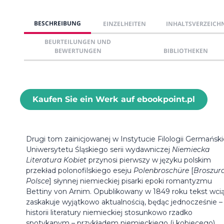
BESCHREIBUNG
EINZELHEITEN
INHALTSVERZEICH
BEURTEILUNGEN UND
BEWERTUNGEN
BIBLIOTHEKEN
Kaufen Sie ein Werk auf ebookpoint.pl
Drugi tom zainicjowanej w Instytucie Filologii Germański
Uniwersytetu Śląskiego serii wydawniczej
Niemiecka
Literatura Kobiet
przynosi pierwszy w języku polskim
przekład polonofilskiego eseju
Polenbroschüre
[
Broszur
Polsce
] słynnej niemieckiej pisarki epoki romantyzmu
Bettiny von Arnim. Opublikowany w 1849 roku tekst wci
zaskakuje wyjątkowo aktualnością, będąc jednocześnie –
historii literatury niemieckiej stosunkowo rzadko
spotykanym – przykładem niemieckiego (i kobiecego)