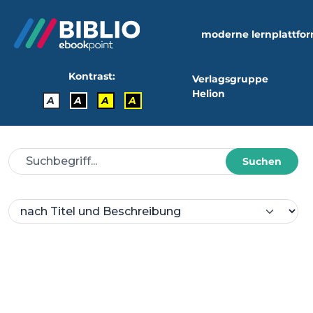
moderne lernplattfo
Kontrast:
Verlagsgruppe
Helion
A
A
A
A
Suchen