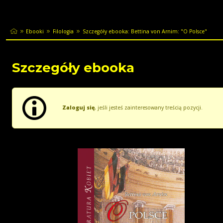
Ebooki
Filologia
Szczegóły ebooka: Bettina von Arnim: "O Polsce"
Szczegóły ebooka
Zaloguj się
, jeśli jesteś zainteresowany treścią pozycji.