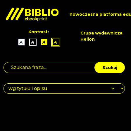
nowoczesna platforma edu
Kontrast:
Grupa wydawnicza
Helion
A
A
A
A
Szukaj