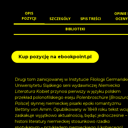
OPIS
OPINIE 
POZYCJI
SZCZEGÓŁY
SPIS TREŚCI
OCENY
BIBLIOTEKI
Kup pozycję na ebookpoint.pl
Drugi tom zainicjowanej w Instytucie Filologii Germański
Uniwersytetu Śląskiego serii wydawniczej
Niemiecka
Literatura Kobiet
przynosi pierwszy w języku polskim
przekład polonofilskiego eseju
Polenbroschüre
[
Broszur
Polsce
] słynnej niemieckiej pisarki epoki romantyzmu
Bettiny von Arnim. Opublikowany w 1849 roku tekst wci
zaskakuje wyjątkowo aktualnością, będąc jednocześnie –
historii literatury niemieckiej stosunkowo rzadko
spotykanym – przykładem niemieckiego (i kobiecego)